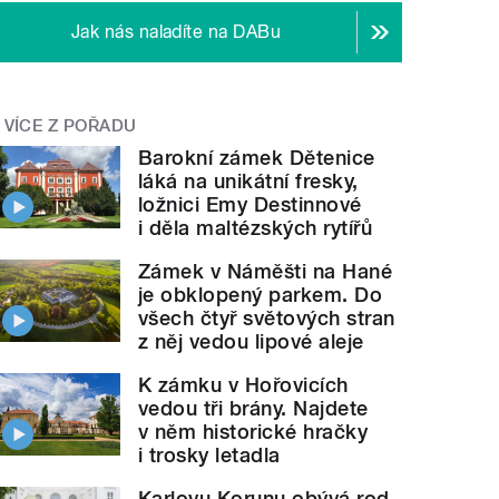
Jak nás naladíte na DABu
VÍCE Z POŘADU
Barokní zámek Dětenice
láká na unikátní fresky,
ložnici Emy Destinnové
i děla maltézských rytířů
Zámek v Náměšti na Hané
je obklopený parkem. Do
všech čtyř světových stran
z něj vedou lipové aleje
K zámku v Hořovicích
vedou tři brány. Najdete
v něm historické hračky
i trosky letadla
Karlovu Korunu obývá rod