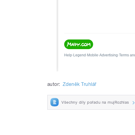
autor:
Zdeněk Truhlář
Všechny díly pořadu na mujRozhlas