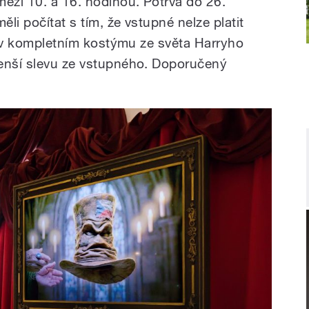
mezi 10. a 16. hodinou. Potrvá do 26.
li počítat s tím, že vstupné nelze platit
ou v kompletním kostýmu ze světa Harryho
menší slevu ze vstupného. Doporučený