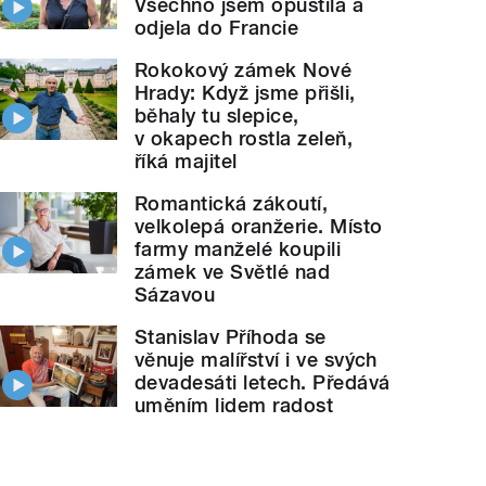
Všechno jsem opustila a
odjela do Francie
Rokokový zámek Nové
Hrady: Když jsme přišli,
běhaly tu slepice,
v okapech rostla zeleň,
říká majitel
Romantická zákoutí,
velkolepá oranžerie. Místo
farmy manželé koupili
zámek ve Světlé nad
Sázavou
Stanislav Příhoda se
věnuje malířství i ve svých
devadesáti letech. Předává
uměním lidem radost