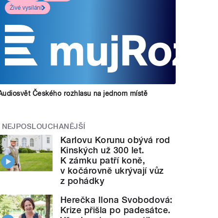
Živé vysílání
Audiosvět Českého rozhlasu na jednom místě
NEJPOSLOUCHANĚJŠÍ
Karlovu Korunu obývá rod
Kinských už 300 let.
K zámku patří koně,
v kočárovně ukrývají vůz
z pohádky
Herečka Ilona Svobodová:
Krize přišla po padesátce.