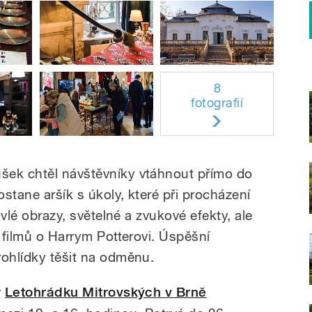
8
fotografií
šek chtěl návštěvníky vtáhnout přímo do
stane aršík s úkoly, které při procházení
živlé obrazy, světelné a zvukové efekty, ale
a filmů o Harrym Potterovi. Úspěšní
rohlídky těšit na odměnu.
v
Letohrádku Mitrovských v Brně