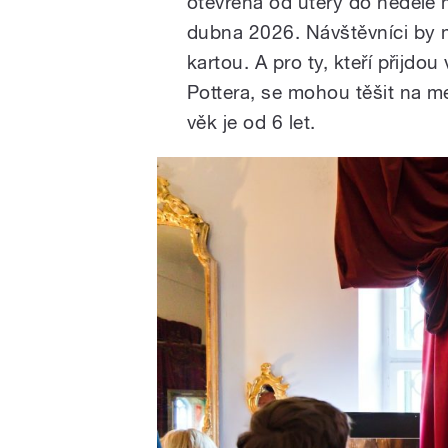
otevřena od úterý do neděle 
dubna 2026. Návštěvníci by mě
kartou. A pro ty, kteří přijd
Pottera, se mohou těšit na 
věk je od 6 let.