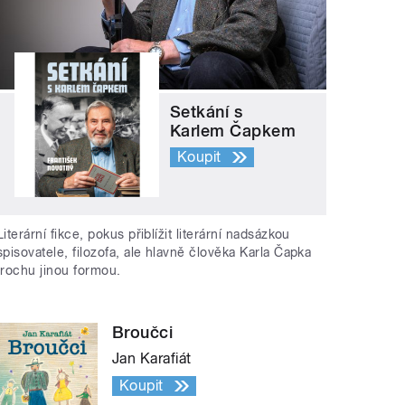
Setkání s
Karlem Čapkem
Koupit
Literární fikce, pokus přiblížit literární nadsázkou
spisovatele, filozofa, ale hlavně člověka Karla Čapka
trochu jinou formou.
Broučci
Jan Karafiát
Koupit