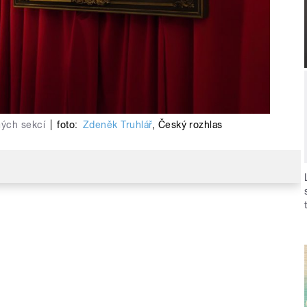
mých sekcí
|
foto:
Zdeněk Truhlář
,
Český rozhlas