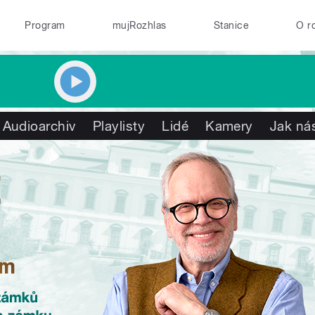
Program
mujRozhlas
Stanice
O r
Audioarchiv
Playlisty
Lidé
Kamery
Jak nás