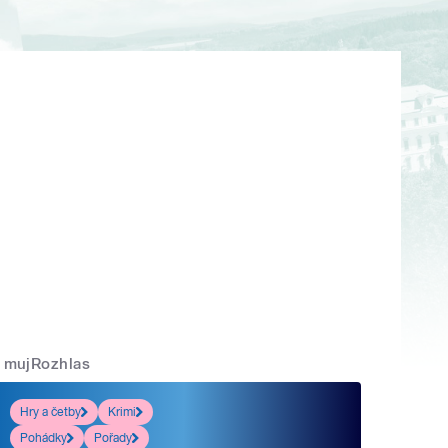
mujRozhlas
Hry a četby
Krimi
Pohádky
Pořady