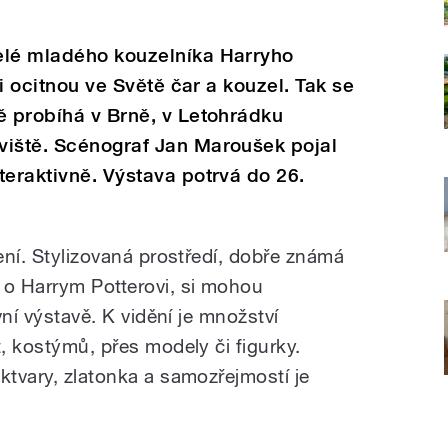
elé mladého kouzelníka Harryho
li ocitnou ve Světě čar a kouzel. Tak se
ě probíhá v Brně, v Letohrádku
viště. Scénograf Jan Maroušek pojal
teraktivně. Výstava potrvá do 26.
zení. Stylizovaná prostředí, dobře známá
o Harrym Potterovi, si mohou
ivní výstavě. K vidění je množství
t, kostýmů, přes modely či figurky.
ktvary, zlatonka a samozřejmostí je