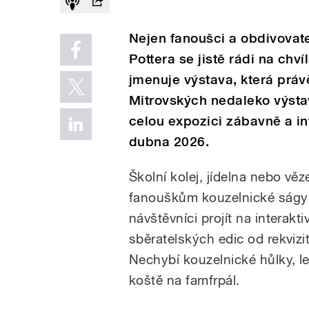
Nejen fanoušci a obdivovat
Pottera se jistě rádi na chví
jmenuje výstava, která práv
Mitrovských nedaleko výsta
celou expozici zábavně a in
dubna 2026.
Školní kolej, jídelna nebo vě
fanouškům kouzelnické ságy 
návštěvníci projít na interakt
sběratelských edic od rekvizi
Nechybí kouzelnické hůlky, le
koště na famfrpál.