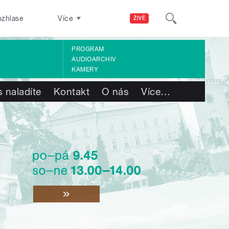
ozhlase
Více
ŽIVĚ
PROGRAM
AUDIOARCHIV
KAMERY
 naladíte
Kontakt
O nás
Více
…