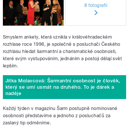
8 fotografií
Smyslem ankety, která vznikla v královéhradeckém
rozhlase roce 1996, je společně s posluchači Českého
rozhlasu hledat šarmantní a charismatické osobnosti,
které svým vystupováním, jednáním a postoji dělají svět
lepším.
Jitka Molavcová: Šarmantní osobnost je člověk,
který se umí usmát na druhého. To je dárek a
naděje
Každý týden v magazínu Šarm postupně nominované
osobnosti představíme a jednoho z posluchačů za
zaslaný tip odměníme.