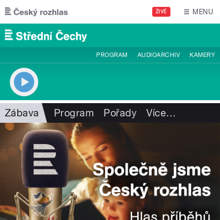
Přejít k hlavnímu obsahu
MENU
ŽIVĚ
PROGRAM
AUDIOARCHIV
KAMERY
Zábava
Program
Pořady
Více
…