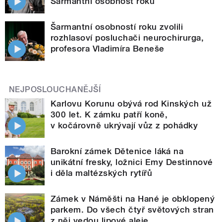
Šarmantní osobnost roku
Šarmantní osobností roku zvolili
rozhlasoví posluchači neurochirurga,
profesora Vladimíra Beneše
NEJPOSLOUCHANĚJŠÍ
Karlovu Korunu obývá rod Kinských už
300 let. K zámku patří koně,
v kočárovně ukrývají vůz z pohádky
Barokní zámek Dětenice láká na
unikátní fresky, ložnici Emy Destinnové
i děla maltézských rytířů
Zámek v Náměšti na Hané je obklopený
parkem. Do všech čtyř světových stran
z něj vedou lipové aleje