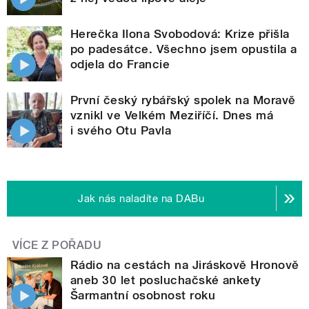
Herečka Ilona Svobodová: Krize přišla
po padesátce. Všechno jsem opustila a
odjela do Francie
První český rybářský spolek na Moravě
vznikl ve Velkém Meziříčí. Dnes má
i svého Otu Pavla
Jak nás naladíte na DABu
VÍCE Z POŘADU
Rádio na cestách na Jiráskově Hronově
aneb 30 let posluchačské ankety
Šarmantní osobnost roku