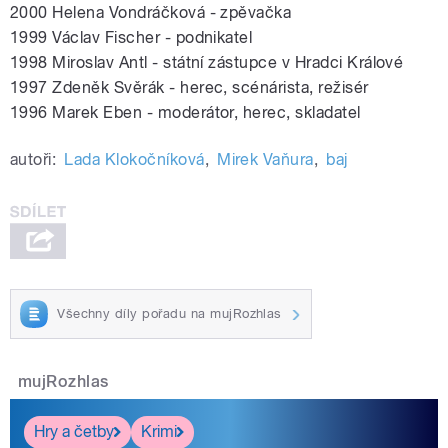
2000 Helena Vondráčková - zpěvačka
1999 Václav Fischer - podnikatel
1998 Miroslav Antl - státní zástupce v Hradci Králové
1997 Zdeněk Svěrák - herec, scénárista, režisér
1996 Marek Eben - moderátor, herec, skladatel
autoři:
Lada Klokočníková
,
Mirek Vaňura
,
baj
Všechny díly pořadu na mujRozhlas
mujRozhlas
Hry a četby
Krimi