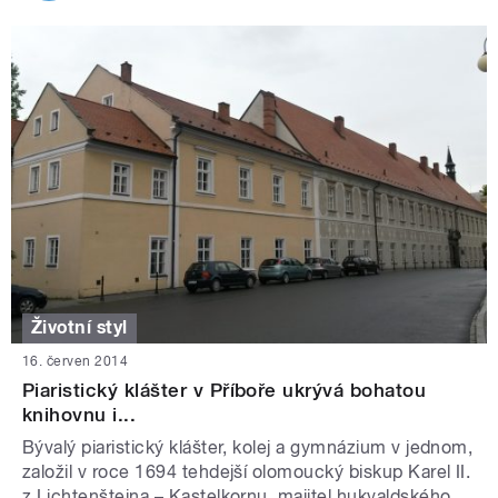
Životní styl
16. červen 2014
Piaristický klášter v Příboře ukrývá bohatou
knihovnu i...
Bývalý piaristický klášter, kolej a gymnázium v jednom,
založil v roce 1694 tehdejší olomoucký biskup Karel II.
z Lichtenštejna – Kastelkornu, majitel hukvaldského ...