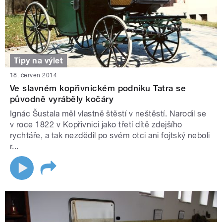
Tipy na výlet
18. červen 2014
Ve slavném kopřivnickém podniku Tatra se
původně vyráběly kočáry
Ignác Šustala měl vlastně štěstí v neštěstí. Narodil se
v roce 1822 v Kopřivnici jako třetí dítě zdejšího
rychtáře, a tak nezdědil po svém otci ani fojtský neboli
r...