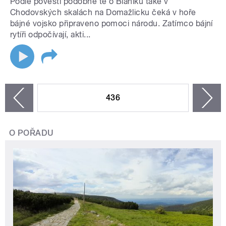
Podle pověsti podobné té o Blaníku také v
Chodovských skalách na Domažlicku čeká v hoře
bájné vojsko připraveno pomoci národu. Zatímco bájní
rytíři odpočívají, akti...
STRÁNKY
436
n
zí
O POŘADU