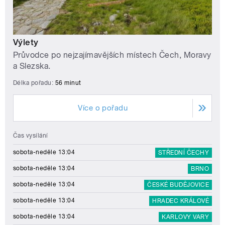
Výlety
Průvodce po nejzajímavějších místech Čech, Moravy
a Slezska.
Délka pořadu:
56 minut
Více o pořadu
Čas vysílání
sobota-neděle 13:04
STŘEDNÍ ČECHY
sobota-neděle 13:04
BRNO
sobota-neděle 13:04
ČESKÉ BUDĚJOVICE
sobota-neděle 13:04
HRADEC KRÁLOVÉ
sobota-neděle 13:04
KARLOVY VARY