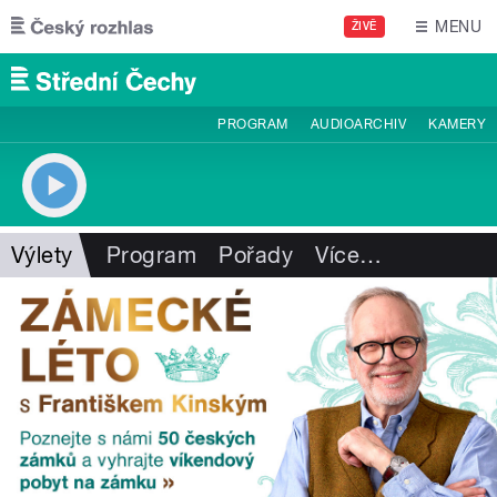
Přejít k hlavnímu obsahu
MENU
ŽIVĚ
PROGRAM
AUDIOARCHIV
KAMERY
Výlety
Program
Pořady
Více
…