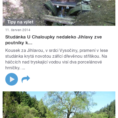
Tipy na výlet
11. červen 2014
Studánka U Chaloupky nedaleko Jihlavy zve
poutníky k...
Kousek za Jihlavou, v srdci Vysočiny, pramení v lese
studánka krytá novotou zářící dřevěnou stříškou. Na
háčcích nad tryskající vodou visí dva porcelánové
hrníčky. ...