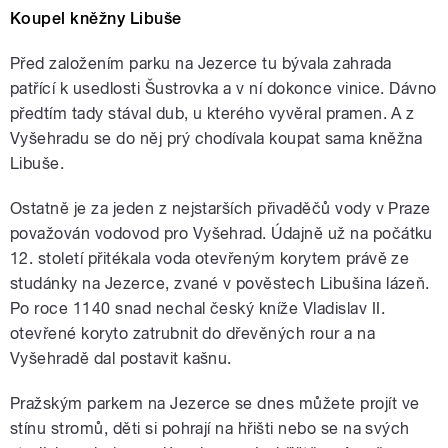
Koupel kněžny Libuše
Před založením parku na Jezerce tu bývala zahrada
patřící k usedlosti Šustrovka a v ní dokonce vinice. Dávno
předtím tady stával dub, u kterého vyvěral pramen. A z
Vyšehradu se do něj prý chodívala koupat sama kněžna
Libuše.
Ostatně je za jeden z nejstarších přivaděčů vody v Praze
považován vodovod pro Vyšehrad. Údajně už na počátku
12. století přitékala voda otevřeným korytem právě ze
studánky na Jezerce, zvané v pověstech Libušina lázeň.
Po roce 1140 snad nechal český kníže Vladislav II.
otevřené koryto zatrubnit do dřevěných rour a na
Vyšehradě dal postavit kašnu.
Pražským parkem na Jezerce se dnes můžete projít ve
stínu stromů, děti si pohrají na hřišti nebo se na svých