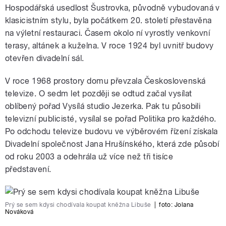
Hospodářská usedlost Šustrovka, původně vybudovaná v
klasicistním stylu, byla počátkem 20. století přestavěna
na výletní restauraci. Časem okolo ní vyrostly venkovní
terasy, altánek a kuželna. V roce 1924 byl uvnitř budovy
otevřen divadelní sál.
V roce 1968 prostory domu převzala Československá
televize. O sedm let později se odtud začal vysílat
oblíbený pořad Vysílá studio Jezerka. Pak tu působili
televizní publicisté, vysílal se pořad Politika pro každého.
Po odchodu televize budovu ve výběrovém řízení získala
Divadelní společnost Jana Hrušínského, která zde působí
od roku 2003 a odehrála už více než tři tisíce
představení.
Prý se sem kdysi chodívala koupat kněžna Libuše
|
foto:
Jolana
Nováková