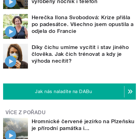
vyrobený nočník i telefon
Herečka Ilona Svobodová: Krize přišla
po padesátce. Všechno jsem opustila a
odjela do Francie
Díky čichu umíme vycítit i stav jiného
člověka. Jak čich trénovat a kdy je
výhoda necítit?
Jak nás naladíte na DABu
VÍCE Z POŘADU
Hromnické červené jezírko na Plzeňsku
je přírodní památka i...