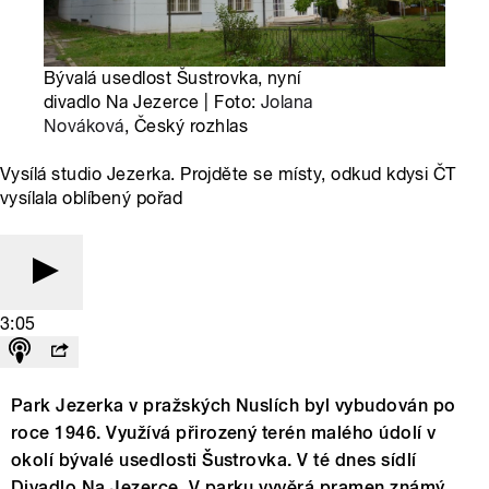
Bývalá usedlost Šustrovka, nyní
divadlo Na Jezerce | Foto:
Jolana
Nováková
, Český rozhlas
Vysílá studio Jezerka. Projděte se místy, odkud kdysi ČT
vysílala oblíbený pořad
3:05
Park Jezerka v pražských Nuslích byl vybudován po
roce 1946. Využívá přirozený terén malého údolí v
okolí bývalé usedlosti Šustrovka. V té dnes sídlí
Divadlo Na Jezerce. V parku vyvěrá pramen známý