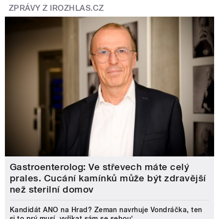
ZPRÁVY Z IROZHLAS.CZ
Gastroenterolog: Ve střevech máte celý
prales. Cucání kamínků může být zdravější
než sterilní domov
Kandidát ANO na Hrad? Zeman navrhuje Vondráčka, ten
si to prý musí ‚vyříkat sám se sebou‘