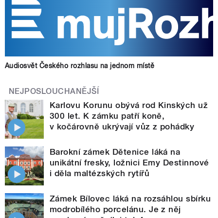
Audiosvět Českého rozhlasu na jednom místě
NEJPOSLOUCHANĚJŠÍ
Karlovu Korunu obývá rod Kinských už
300 let. K zámku patří koně,
v kočárovně ukrývají vůz z pohádky
Barokní zámek Dětenice láká na
unikátní fresky, ložnici Emy Destinnové
i děla maltézských rytířů
Zámek Bílovec láká na rozsáhlou sbírku
modrobílého porcelánu. Je z něj