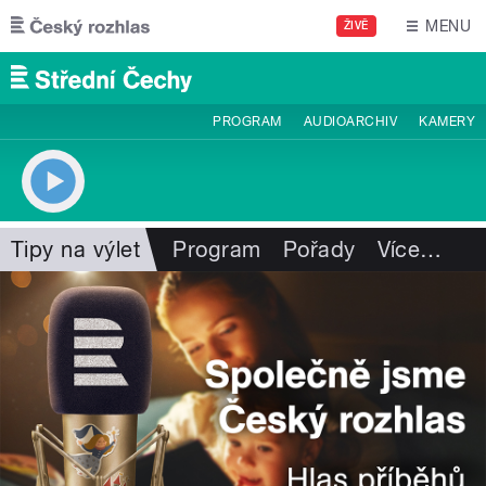
Přejít k hlavnímu obsahu
MENU
ŽIVĚ
PROGRAM
AUDIOARCHIV
KAMERY
Tipy na výlet
Program
Pořady
Více
…