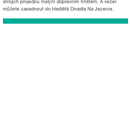
strojích projedou malým dopravním hřištěm. A večer
můžete zasednout do hlediště Divadla Na Jezerce.