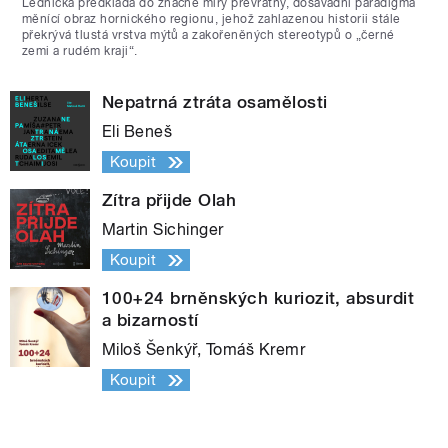
Lednická předkládá do značné míry převratný, dosavadní paradigma
měnící obraz hornického regionu, jehož zahlazenou historii stále
překrývá tlustá vrstva mýtů a zakořeněných stereotypů o „černé
zemi a rudém kraji“.
Nepatrná ztráta osamělosti
Eli Beneš
Koupit
Zítra přijde Olah
Martin Sichinger
Koupit
100+24 brněnských kuriozit, absurdit
a bizarností
Miloš Šenkýř, Tomáš Kremr
Koupit