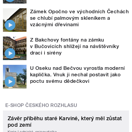
Zámek Opočno ve východních Čechách
se chlubí palmovým skleníkem a
vzácnými dřevinami
Z Bakchovy fontány na zámku
v Bučovicích shlížejí na návštěvníky
draci i sirény
U Oseku nad Bečvou vyrostla moderní
kaplička. Vnuk ji nechal postavit jako
poctu svému dědečkovi
E-SHOP ČESKÉHO ROZHLASU
Závěr příběhu staré Karviné, který měl zůstat
pod zemí
Karin Lednická, spisovatelka