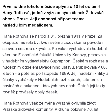
Prvního dne tohoto měsíce uplynulo 10 let od úmrtí
Hany Rothové, jedné z významných členek Židovské
obce v Praze. Její osobnost připomeneme
následujícím medailonem.
Hana Rothová se narodila 31. března 1941 v Praze. Za
okupace musela být kvůli svému židovskému původu i
se svou sestrou ukrývána. Po válce vystudovala hudební
vědu na Filosofické fakultě Univerzity Karlovy, pracovala
v hudebním vydavatelství Supraphon, Českém rozhlase a
hudebním oddělení Divadelního ústavu. Publikovala v 60.
letech - a poté až po listopadu 1989. Její hudební kritiky a
články vycházely v Hudebních rozhledech, Literárních
novinách a nakonec Lidových novinách. Četné její texty
rovněž provázely obaly desek.
Hana Rothová však zejména výrazně ovlivnila život
Pražské židovské komunity. V druhé polovině 70. let