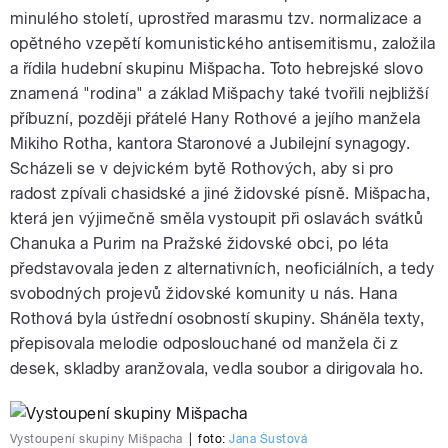
minulého století, uprostřed marasmu tzv. normalizace a
opětného vzepětí komunistického antisemitismu, založila
a řídila hudební skupinu Mišpacha. Toto hebrejské slovo
znamená "rodina" a základ Mišpachy také tvořili nejbližší
příbuzní, později přátelé Hany Rothové a jejího manžela
Mikiho Rotha, kantora Staronové a Jubilejní synagogy.
Scházeli se v dejvickém bytě Rothových, aby si pro
radost zpívali chasidské a jiné židovské písně. Mišpacha,
která jen výjimečně směla vystoupit při oslavách svátků
Chanuka a Purim na Pražské židovské obci, po léta
představovala jeden z alternativních, neoficiálních, a tedy
svobodných projevů židovské komunity u nás. Hana
Rothová byla ústřední osobností skupiny. Sháněla texty,
přepisovala melodie odposlouchané od manžela či z
desek, skladby aranžovala, vedla soubor a dirigovala ho.
Vystoupení skupiny Mišpacha
|
foto:
Jana Šustová