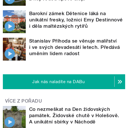
Barokní zámek Dětenice láká na
unikátní fresky, ložnici Emy Destinnové
i děla maltézských rytířů
Stanislav Příhoda se věnuje malířství
i ve svých devadesáti letech. Předává
uměním lidem radost
Jak nás naladíte na DABu
VÍCE Z POŘADU
Co nezmeškat na Den židovských
památek. Židovské chutě v Holešově.
A unikátní sbírky v Náchodě