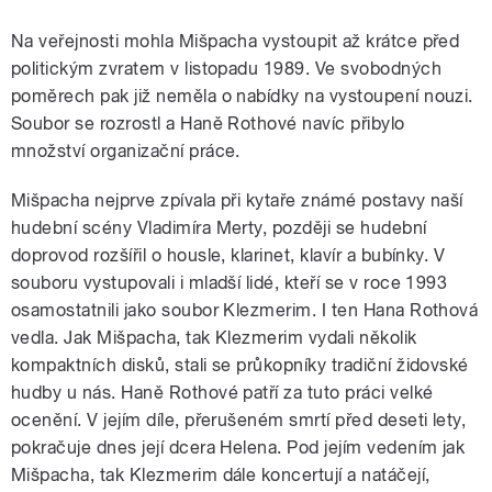
Na veřejnosti mohla Mišpacha vystoupit až krátce před
politickým zvratem v listopadu 1989. Ve svobodných
poměrech pak již neměla o nabídky na vystoupení nouzi.
Soubor se rozrostl a Haně Rothové navíc přibylo
množství organizační práce.
Mišpacha nejprve zpívala při kytaře známé postavy naší
hudební scény Vladimíra Merty, později se hudební
doprovod rozšířil o housle, klarinet, klavír a bubínky. V
souboru vystupovali i mladší lidé, kteří se v roce 1993
osamostatnili jako soubor Klezmerim. I ten Hana Rothová
vedla. Jak Mišpacha, tak Klezmerim vydali několik
kompaktních disků, stali se průkopníky tradiční židovské
hudby u nás. Haně Rothové patří za tuto práci velké
ocenění. V jejím díle, přerušeném smrtí před deseti lety,
pokračuje dnes její dcera Helena. Pod jejím vedením jak
Mišpacha, tak Klezmerim dále koncertují a natáčejí,