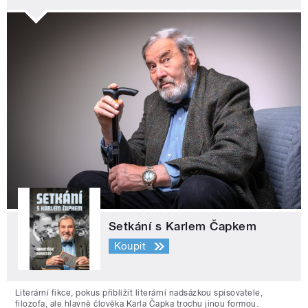
Setkání s Karlem Čapkem
Koupit
Literární fikce, pokus přiblížit literární nadsázkou spisovatele,
filozofa, ale hlavně člověka Karla Čapka trochu jinou formou.