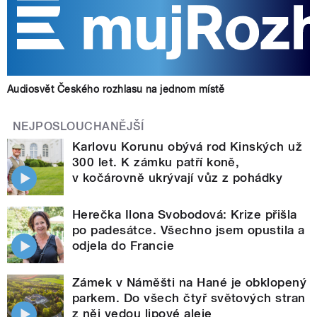
Audiosvět Českého rozhlasu na jednom místě
NEJPOSLOUCHANĚJŠÍ
Karlovu Korunu obývá rod Kinských už
300 let. K zámku patří koně,
v kočárovně ukrývají vůz z pohádky
Herečka Ilona Svobodová: Krize přišla
po padesátce. Všechno jsem opustila a
odjela do Francie
Zámek v Náměšti na Hané je obklopený
parkem. Do všech čtyř světových stran
z něj vedou lipové aleje