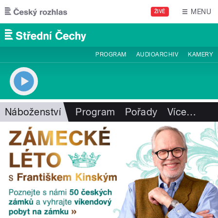
Přejít k hlavnímu obsahu
MENU
ŽIVĚ
PROGRAM
AUDIOARCHIV
KAMERY
Náboženství
Program
Pořady
Více
…