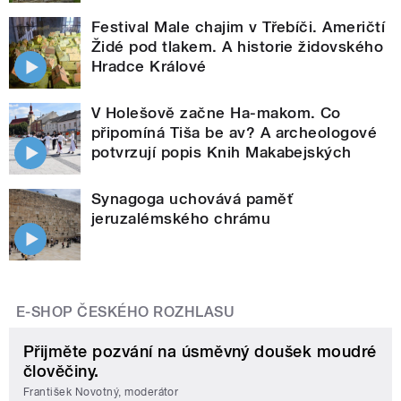
Festival Male chajim v Třebíči. Američtí
Židé pod tlakem. A historie židovského
Hradce Králové
V Holešově začne Ha-makom. Co
připomíná Tiša be av? A archeologové
potvrzují popis Knih Makabejských
Synagoga uchovává paměť
jeruzalémského chrámu
E-SHOP ČESKÉHO ROZHLASU
Přijměte pozvání na úsměvný doušek moudré
člověčiny.
František Novotný, moderátor