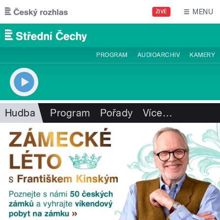
Přejít k hlavnímu obsahu
MENU
ŽIVĚ
PROGRAM
AUDIOARCHIV
KAMERY
Hudba
Program
Pořady
Více
…