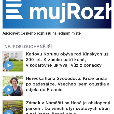
Audiosvět Českého rozhlasu na jednom místě
NEJPOSLOUCHANĚJŠÍ
Karlovu Korunu obývá rod Kinských už
300 let. K zámku patří koně,
v kočárovně ukrývají vůz z pohádky
Herečka Ilona Svobodová: Krize přišla
po padesátce. Všechno jsem opustila a
odjela do Francie
Zámek v Náměšti na Hané je obklopený
parkem. Do všech čtyř světových stran
z něj vedou lipové aleje