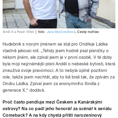
Xindl X a Pavel Vítek
|
foto:
Jana Myslivečková
,
Český rozhlas
Hudebník s novým jménem se stal pro Ondřeje Ládka
vlastně jakousi rolí. „Tehdy jsem hodně psal písničky o
někom jiném, ale zpíval jsem je v první osobě. V té doby
byla mojí nejznámější písní Anděl o nebeské bytosti, která
zneužívá svoje pravomoci. A to nebyla úplně pozitivní
role, takže jsem nechtěl, aby to lidi brali tak, že zpívám za
Ondru Ládka. Zpíval jsem za anonymního Xindla z
generace X,“ dodává.
Proč často pendluje mezi Českem a Kanárskými
ostrovy? Na co padl jeho honorář za scénář k seriálu
Comeback? A na kdy chystá příští narozeninový