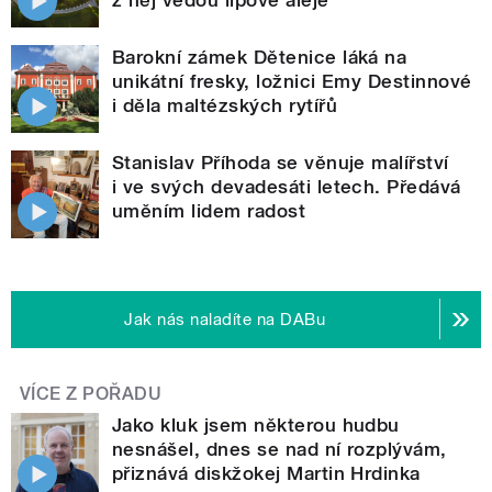
Barokní zámek Dětenice láká na
unikátní fresky, ložnici Emy Destinnové
i děla maltézských rytířů
Stanislav Příhoda se věnuje malířství
i ve svých devadesáti letech. Předává
uměním lidem radost
Jak nás naladíte na DABu
VÍCE Z POŘADU
Jako kluk jsem některou hudbu
nesnášel, dnes se nad ní rozplývám,
přiznává diskžokej Martin Hrdinka