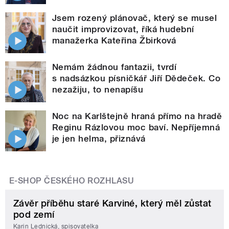
Jsem rozený plánovač, který se musel
naučit improvizovat, říká hudební
manažerka Kateřina Žbirková
Nemám žádnou fantazii, tvrdí
s nadsázkou písničkář Jiří Dědeček. Co
nezažiju, to nenapíšu
Noc na Karlštejně hraná přímo na hradě
Reginu Rázlovou moc baví. Nepříjemná
je jen helma, přiznává
E-SHOP ČESKÉHO ROZHLASU
Závěr příběhu staré Karviné, který měl zůstat
pod zemí
Karin Lednická, spisovatelka