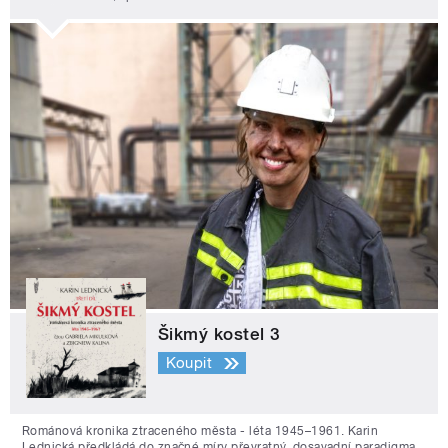
Šikmý kostel 3
Koupit
Románová kronika ztraceného města - léta 1945–1961. Karin
Lednická předkládá do značné míry převratný, dosavadní paradigma