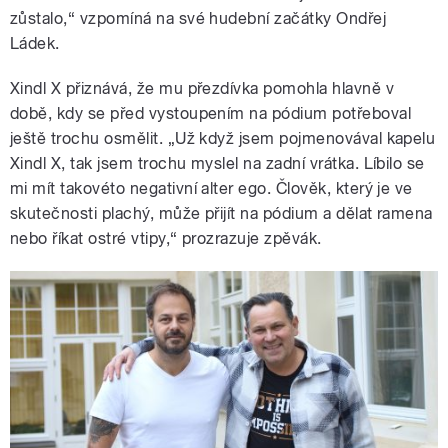
zůstalo,“ vzpomíná na své hudební začátky Ondřej
Ládek.
Xindl X přiznává, že mu přezdívka pomohla hlavně v
době, kdy se před vystoupením na pódium potřeboval
ještě trochu osmělit. „Už když jsem pojmenovával kapelu
Xindl X, tak jsem trochu myslel na zadní vrátka. Líbilo se
mi mít takovéto negativní alter ego. Člověk, který je ve
skutečnosti plachý, může přijít na pódium a dělat ramena
nebo říkat ostré vtipy,“ prozrazuje zpěvák.