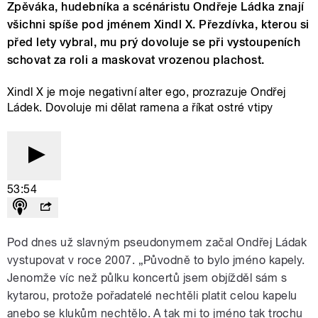
Zpěváka, hudebníka a scénáristu Ondřeje Ládka znají
všichni spíše pod jménem Xindl X. Přezdívka, kterou si
před lety vybral, mu prý dovoluje se při vystoupeních
schovat za roli a maskovat vrozenou plachost.
Xindl X je moje negativní alter ego, prozrazuje Ondřej
Ládek. Dovoluje mi dělat ramena a říkat ostré vtipy
53:54
Pod dnes už slavným pseudonymem začal Ondřej Ládak
vystupovat v roce 2007. „Původně to bylo jméno kapely.
Jenomže víc než půlku koncertů jsem objížděl sám s
kytarou, protože pořadatelé nechtěli platit celou kapelu
anebo se klukům nechtělo. A tak mi to jméno tak trochu