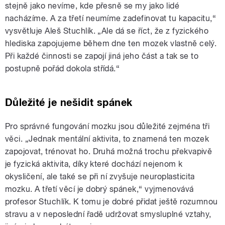
stejně jako nevíme, kde přesně se my jako lidé
nacházíme. A za třetí neumíme zadefinovat tu kapacitu,“
vysvětluje Aleš Stuchlík. „Ale dá se říct, že z fyzického
hlediska zapojujeme během dne ten mozek vlastně celý.
Při každé činnosti se zapojí jiná jeho část a tak se to
postupně pořád dokola střídá.“
Důležité je nešidit spánek
Pro správné fungování mozku jsou důležité zejména tři
věci. „Jednak mentální aktivita, to znamená ten mozek
zapojovat, trénovat ho. Druhá možná trochu překvapivě
je fyzická aktivita, díky které dochází nejenom k
okysličení, ale také se při ní zvyšuje neuroplasticita
mozku. A třetí věcí je dobrý spánek,“ vyjmenovává
profesor Stuchlík. K tomu je dobré přidat ještě rozumnou
stravu a v neposlední řadě udržovat smysluplné vztahy,