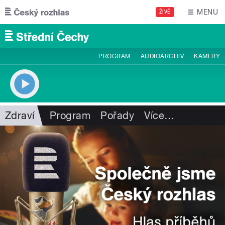
Přejít k hlavnímu obsahu
MENU
ŽIVĚ
PROGRAM
AUDIOARCHIV
KAMERY
Zdraví
Program
Pořady
Více
…