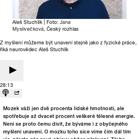
Aleš Stuchlík | Foto:
Jana
Myslivečková
, Český rozhlas
Z myšlení můžeme být unavení stejně jako z fyzické práce,
říká neurovědec Aleš Stuchlík
28:13
Mozek váží jen dvě procenta lidské hmotnosti, ale
spotřebuje až dvacet procent veškeré tělesné energie.
Není se proto čemu divit, že býváme i z obyčejného
myšlení unavení. O mozku toho sice víme čím dál tím