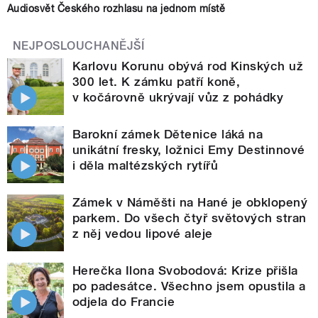
Audiosvět Českého rozhlasu na jednom místě
NEJPOSLOUCHANĚJŠÍ
Karlovu Korunu obývá rod Kinských už
300 let. K zámku patří koně,
v kočárovně ukrývají vůz z pohádky
Barokní zámek Dětenice láká na
unikátní fresky, ložnici Emy Destinnové
i děla maltézských rytířů
Zámek v Náměšti na Hané je obklopený
parkem. Do všech čtyř světových stran
z něj vedou lipové aleje
Herečka Ilona Svobodová: Krize přišla
po padesátce. Všechno jsem opustila a
odjela do Francie