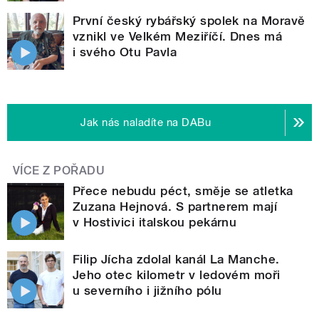
První český rybářský spolek na Moravě
vznikl ve Velkém Meziříčí. Dnes má
i svého Otu Pavla
Jak nás naladíte na DABu
VÍCE Z POŘADU
Přece nebudu péct, směje se atletka
Zuzana Hejnová. S partnerem mají
v Hostivici italskou pekárnu
Filip Jícha zdolal kanál La Manche.
Jeho otec kilometr v ledovém moři
u severního i jižního pólu