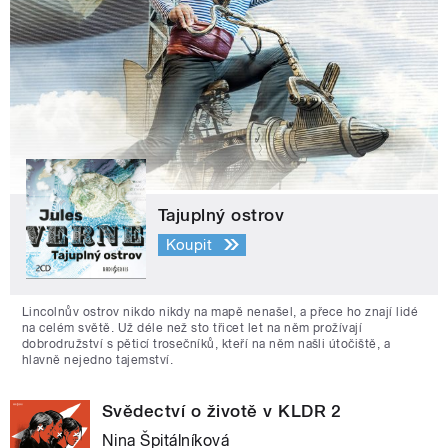
Tajuplný ostrov
Koupit
Lincolnův ostrov nikdo nikdy na mapě nenašel, a přece ho znají lidé
na celém světě. Už déle než sto třicet let na něm prožívají
dobrodružství s pěticí trosečníků, kteří na něm našli útočiště, a
hlavně nejedno tajemství.
Svědectví o životě v KLDR 2
Nina Špitálníková