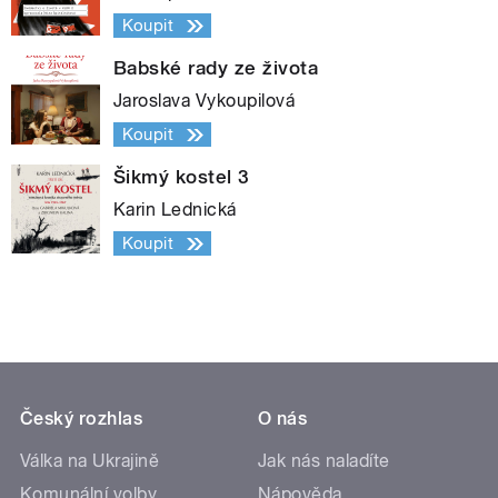
Koupit
Babské rady ze života
Jaroslava Vykoupilová
Koupit
Šikmý kostel 3
Karin Lednická
Koupit
Český rozhlas
O nás
Válka na Ukrajině
Jak nás naladíte
Komunální volby
Nápověda