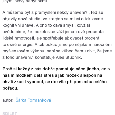
jinými slovy nebýt sami.
A můžeme být z přemýšlení někdy unavení? „Teď se
objevily nové studie, ve kterých se mluví o tak zvané
kognitivní únavě. A ono to dává smysl, když si
uvědomíme, že mozek sice váží jenom dvě procenta
lidské hmotnosti, ale spotřebuje až dvacet procent
tělesné energie. A tak pokud jsme po nějakém náročném
myšlenkovém výkonu, není se vůbec čemu divit, že jsme
z toho unavení,“ konstatuje Aleš Stuchlík.
Proč si každý z nás dobře pamatuje něco jiného, co s
naším mozkem dělá stres a jak mozek alespoň na
chvíli zkusit vypnout, se dozvíte při poslechu celého
pořadu.
autor:
Šárka Formánková