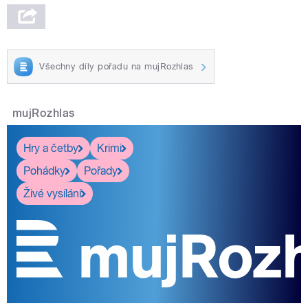
Všechny díly pořadu na mujRozhlas
mujRozhlas
Hry a četby
Krimi
Pohádky
Pořady
Živé vysílání