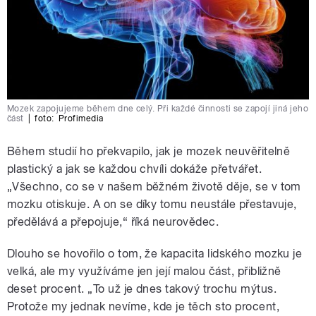
Mozek zapojujeme během dne celý. Při každé činnosti se zapojí jiná jeho
část
|
foto:
Profimedia
Během studií ho překvapilo, jak je mozek neuvěřitelně
plastický a jak se každou chvíli dokáže přetvářet.
„Všechno, co se v našem běžném životě děje, se v tom
mozku otiskuje. A on se díky tomu neustále přestavuje,
předělává a přepojuje,“ říká neurovědec.
Dlouho se hovořilo o tom, že kapacita lidského mozku je
velká, ale my využíváme jen její malou část, přibližně
deset procent. „To už je dnes takový trochu mýtus.
Protože my jednak nevíme, kde je těch sto procent,