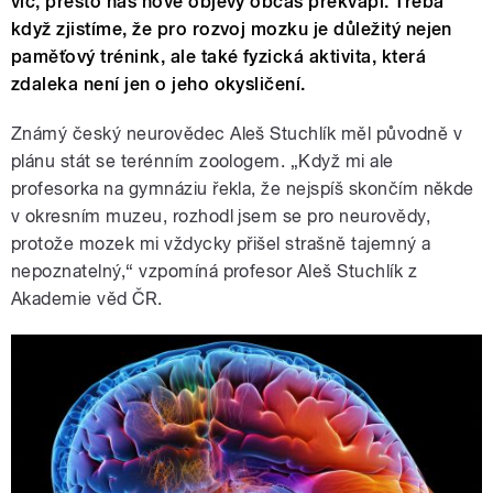
víc, přesto nás nové objevy občas překvapí. Třeba
když zjistíme, že pro rozvoj mozku je důležitý nejen
paměťový trénink, ale také fyzická aktivita, která
zdaleka není jen o jeho okysličení.
Známý český neurovědec Aleš Stuchlík měl původně v
plánu stát se terénním zoologem. „Když mi ale
profesorka na gymnáziu řekla, že nejspíš skončím někde
v okresním muzeu, rozhodl jsem se pro neurovědy,
protože mozek mi vždycky přišel strašně tajemný a
nepoznatelný,“ vzpomíná profesor Aleš Stuchlík z
Akademie věd ČR.