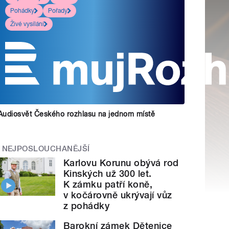
Pohádky
Pořady
Živé vysílání
Audiosvět Českého rozhlasu na jednom místě
NEJPOSLOUCHANĚJŠÍ
Karlovu Korunu obývá rod
Kinských už 300 let.
K zámku patří koně,
v kočárovně ukrývají vůz
z pohádky
Barokní zámek Dětenice