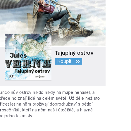
Tajuplný ostrov
Koupit
Lincolnův ostrov nikdo nikdy na mapě nenašel, a
přece ho znají lidé na celém světě. Už déle než sto
třicet let na něm prožívají dobrodružství s pěticí
trosečníků, kteří na něm našli útočiště, a hlavně
nejedno tajemství.