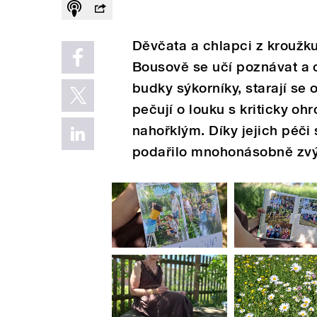
Děvčata a chlapci z kroužk
Bousově se učí poznávat a c
budky sýkorníky, starají se 
pečují o louku s kriticky o
nahořklým. Díky jejich péči
podařilo mnohonásobně zvý