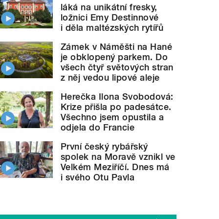
láká na unikátní fresky,
ložnici Emy Destinnové
i děla maltézských rytířů
Zámek v Náměšti na Hané
je obklopený parkem. Do
všech čtyř světových stran
z něj vedou lipové aleje
Herečka Ilona Svobodová:
Krize přišla po padesátce.
Všechno jsem opustila a
odjela do Francie
První český rybářský
spolek na Moravě vznikl ve
Velkém Meziříčí. Dnes má
i svého Otu Pavla