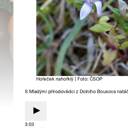
Hořeček nahořklý | Foto: ČSOP
S Mladými přírodovědci z Dolního Bousova natá
3:03