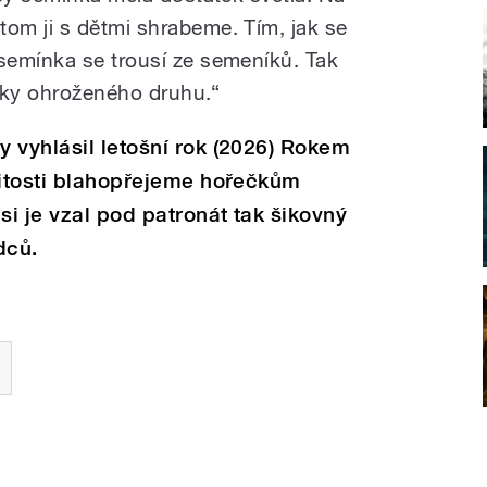
om ji s dětmi shrabeme. Tím, jak se
semínka se trousí ze semeníků. Tak
icky ohroženého druhu.“
 vyhlásil letošní rok (2026) Rokem
žitosti blahopřejeme hořečkům
si je vzal pod patronát tak šikovný
dců.