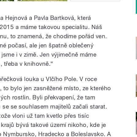
 Hejnová a Pavla Bartková, která
 2015 a máme takovou specialitu. Náš
nu, to znamená, že chodíme pořád ven.
tné počasí, ale jen špatně oblečený
u jsme i v zimě. Jen výjimečně máme
 třeba v knihovně.“
hořečková louka u Vlčího Pole. V roce
i, to bylo jen zasněžené místo, ze kterého
ých rostlin. Byli překvapení, že tam
 se se souhlasem majitelů začali starat.
ože vloni už tam kvetlo přes tisíc
krajů bývá takové území nikoho, kde je
 to Nymbursko, Hradecko a Boleslavsko. A