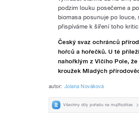
podzim louku posečeme a pot
biomasa posunuje po louce, 
přispíváme k šíření toho krit
Český svaz ochránců přírody
hořců a hořečků. U té příle
nahořklým z Vlčího Pole, že 
kroužek Mladých přírodově
autor:
Jolana Nováková
Všechny díly pořadu na mujRozhlas