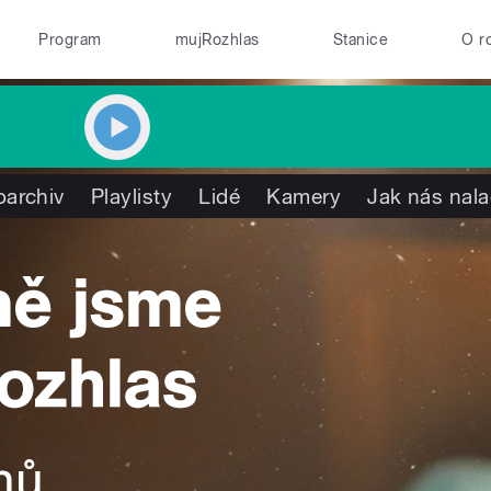
Program
mujRozhlas
Stanice
O r
oarchiv
Playlisty
Lidé
Kamery
Jak nás nala