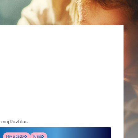
mujRozhlas
Hry a četby
Krimi