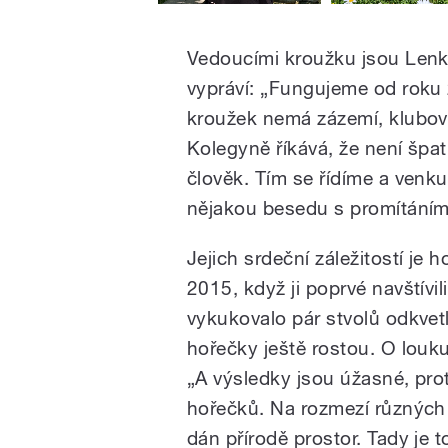
Vedoucími kroužku jsou Lenka
vypráví: „Fungujeme od roku
kroužek nemá zázemí, klubov
Kolegyně říkává, že není špa
člověk. Tím se řídíme a venk
nějakou besedu s promítáním,
Jejich srdeční záležitostí je 
2015, když ji poprvé navštívil
vykukovalo pár stvolů odkvetl
hořečky ještě rostou. O louku
„A výsledky jsou úžasné, prot
hořečků. Na rozmezí různých 
dán přírodě prostor. Tady je