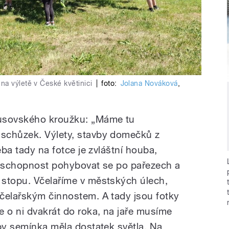
na výletě v České květinici
|
foto:
Jolana Nováková
,
ousovského kroužku: „Máme tu
schůzek. Výlety, stavby domečků z
eba tady na fotce je zvláštní houba,
á schopnost pohybovat se po pařezech a
 stopu. Včelaříme v městských úlech,
čelařským činnostem. A tady jsou fotky
e o ni dvakrát do roka, na jaře musíme
aby semínka měla dostatek světla. Na