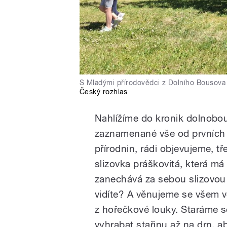
S Mladými přírodovědci z Dolního Bousova 
Český rozhlas
Nahlížíme do kronik dolnob
zaznamenané vše od prvních 
přírodnin, rádi objevujeme, tř
slizovka práškovitá, která m
zanechává za sebou slizovou
vidíte? A věnujeme se všem v
z hořečkové louky. Staráme s
vyhrabat stařinu až na drn, 