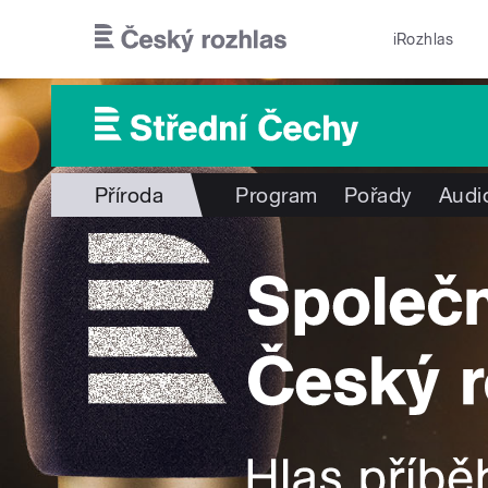
Přejít k hlavnímu obsahu
iRozhlas
Příroda
Program
Pořady
Audi