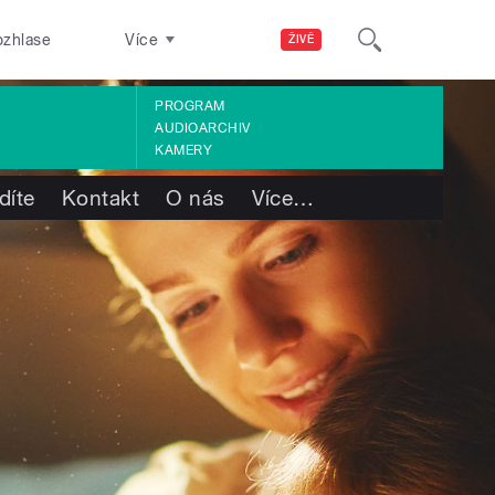
ozhlase
Více
ŽIVĚ
PROGRAM
AUDIOARCHIV
KAMERY
díte
Kontakt
O nás
Více
…