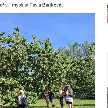
řív,“ myslí si Pavla Bartková.