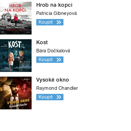
Hrob na kopci
Patricia Gibneyová
Koupit
Kost
Bára Dočkalová
Koupit
Vysoké okno
Raymond Chandler
Koupit