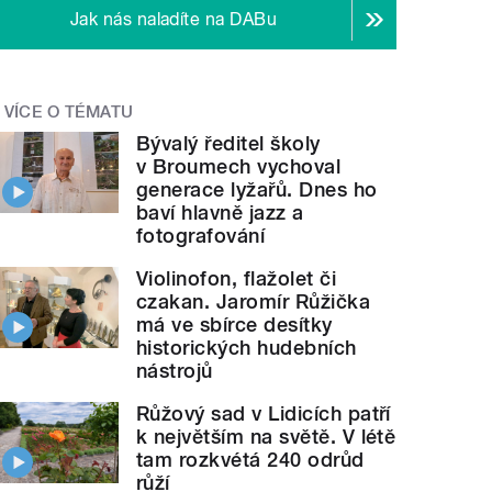
Jak nás naladíte na DABu
VÍCE O TÉMATU
Bývalý ředitel školy
v Broumech vychoval
generace lyžařů. Dnes ho
baví hlavně jazz a
fotografování
Violinofon, flažolet či
czakan. Jaromír Růžička
má ve sbírce desítky
historických hudebních
nástrojů
Růžový sad v Lidicích patří
k největším na světě. V létě
tam rozkvétá 240 odrůd
růží