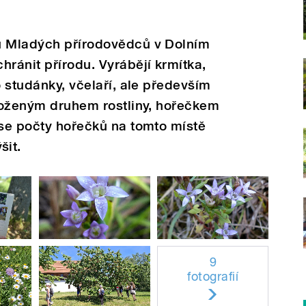
u Mladých přírodovědců v Dolním
hránit přírodu. Vyrábějí krmítka,
o studánky, včelaří, ale především
hroženým druhem rostliny, hořečkem
 se počty hořečků na tomto místě
šit.
9
fotografií