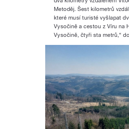
dva kilometry vzdáleném Vítoc
Metoděj. Šest kilometrů vzdál
které musí turisté vyšlapat d
Vysočině a cestou z Víru na H
Vysočině, čtyři sta metrů,“ 