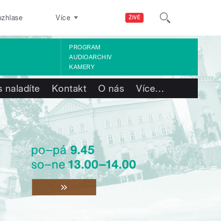
ozhlase
Více
ŽIVĚ
PROGRAM
AUDIOARCHIV
KAMERY
 naladíte
Kontakt
O nás
Více
…