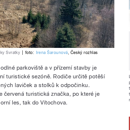
eky Svratky
|
foto:
Irena Šarounová
,
Český rozhlas
odlné parkoviště a v přízemí stavby je
vní turistické sezóně. Rodiče určitě potěší
ěných laviček a stolků k odpočinku.
 červená turistická značka, po které je
orní les, tak do Vítochova.