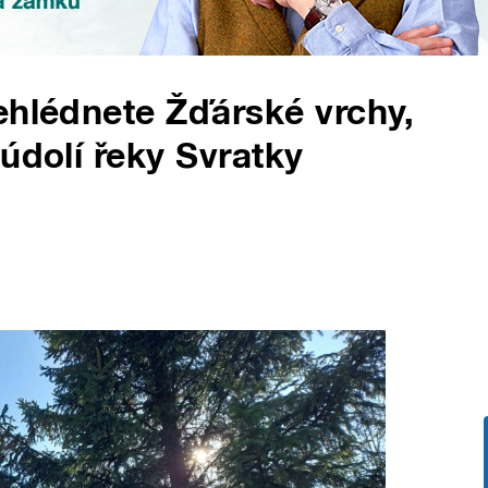
ehlédnete Žďárské vrchy,
údolí řeky Svratky