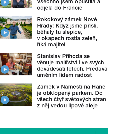
Všechno jsem opustila a
odjela do Francie
Rokokový zámek Nové
Hrady: Když jsme přišli,
běhaly tu slepice,
v okapech rostla zeleň,
říká majitel
Stanislav Příhoda se
věnuje malířství i ve svých
devadesáti letech. Předává
uměním lidem radost
Zámek v Náměšti na Hané
je obklopený parkem. Do
všech čtyř světových stran
z něj vedou lipové aleje