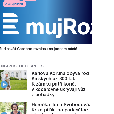
Živé vysílání
Audiosvět Českého rozhlasu na jednom místě
NEJPOSLOUCHANĚJŠÍ
Karlovu Korunu obývá rod
Kinských už 300 let.
K zámku patří koně,
v kočárovně ukrývají vůz
z pohádky
Herečka Ilona Svobodová:
Krize přišla po padesátce.