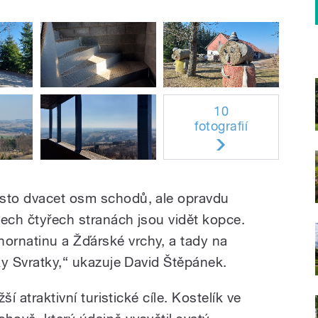
10
fotografií
 sto dvacet osm schodů, ale opravdu
všech čtyřech stranách jsou vidět kopce.
ornatinu a Žďárské vrchy, a tady na
eky Svratky,“ ukazuje David Štěpánek.
ší atraktivní turistické cíle. Kostelík ve