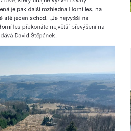
hově, který údajně vysvětil svatý
ená je pak další rozhledna Horní les, na
vě stě jeden schod. „Je nejvyšší na
orní les překonáte největší převýšení na
dodává David Štěpánek.