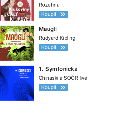
Rozehnal
Koupit
Mauglí
Rudyard Kipling
Koupit
1. Symfonická
Chinaski a SOČR live
Koupit