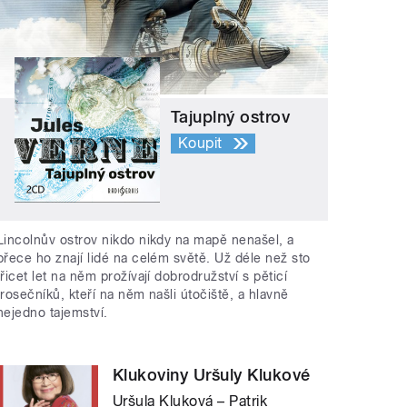
Tajuplný ostrov
Koupit
Lincolnův ostrov nikdo nikdy na mapě nenašel, a
přece ho znají lidé na celém světě. Už déle než sto
třicet let na něm prožívají dobrodružství s pěticí
trosečníků, kteří na něm našli útočiště, a hlavně
nejedno tajemství.
Klukoviny Uršuly Klukové
Uršula Kluková – Patrik