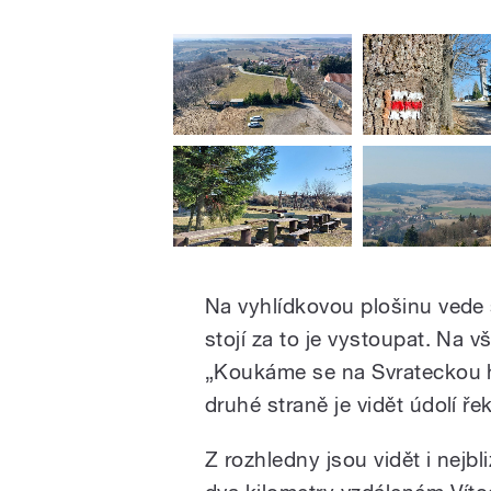
Na vyhlídkovou plošinu vede
stojí za to je vystoupat. Na 
„Koukáme se na Svrateckou h
druhé straně je vidět údolí ř
Z rozhledny jsou vidět i nejbliž