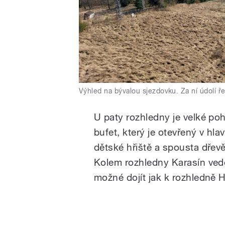
Výhled na bývalou sjezdovku. Za ní údolí ř
U paty rozhledny je velké poh
bufet, který je otevřený v hla
dětské hřiště a spousta dřev
Kolem rozhledny Karasín vede
možné dojít jak k rozhledně H