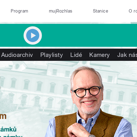
Program
mujRozhlas
Stanice
O r
Audioarchiv
Playlisty
Lidé
Kamery
Jak nás