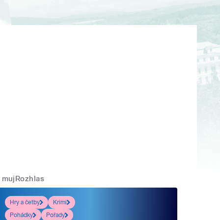
mujRozhlas
Hry a četby
Krimi
Pohádky
Pořady