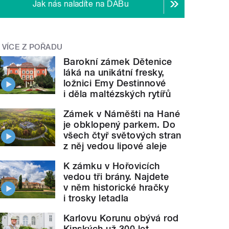
Jak nás naladíte na DABu
VÍCE Z POŘADU
Barokní zámek Dětenice
láká na unikátní fresky,
ložnici Emy Destinnové
i děla maltézských rytířů
Zámek v Náměšti na Hané
je obklopený parkem. Do
všech čtyř světových stran
z něj vedou lipové aleje
K zámku v Hořovicích
vedou tři brány. Najdete
v něm historické hračky
i trosky letadla
Karlovu Korunu obývá rod
Kinských už 300 let.