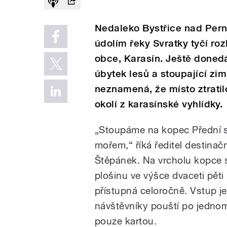
Nedaleko Bystřice nad Pern
údolím řeky Svratky tyčí ro
obce, Karasín. Ještě donedá
úbytek lesů a stoupající zim
neznamená, že místo ztratil
okolí z karasínské vyhlídky.
„Stoupáme na kopec Přední s
mořem,“ říká ředitel destina
Štěpánek. Na vrcholu kopce s
plošinu ve výšce dvaceti pěti
přístupná celoročně. Vstup j
návštěvníky pouští po jednom
pouze kartou.