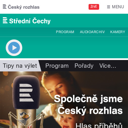
Přejít k hlavnímu obsahu
MENU
ŽIVĚ
PROGRAM
AUDIOARCHIV
KAMERY
Tipy na výlet
Program
Pořady
Více
…