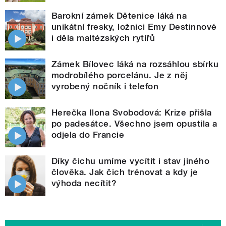
Barokní zámek Dětenice láká na
unikátní fresky, ložnici Emy Destinnové
i děla maltézských rytířů
Zámek Bílovec láká na rozsáhlou sbírku
modrobílého porcelánu. Je z něj
vyrobený nočník i telefon
Herečka Ilona Svobodová: Krize přišla
po padesátce. Všechno jsem opustila a
odjela do Francie
Díky čichu umíme vycítit i stav jiného
člověka. Jak čich trénovat a kdy je
výhoda necítit?