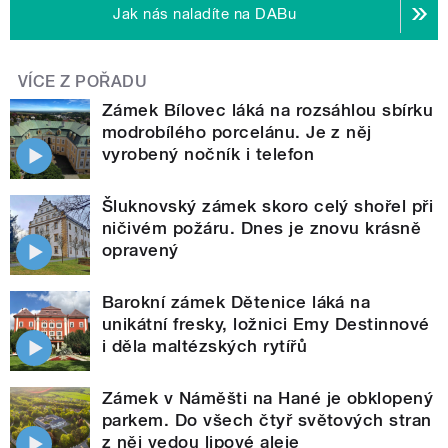
Jak nás naladíte na DABu
VÍCE Z POŘADU
Zámek Bílovec láká na rozsáhlou sbírku
modrobílého porcelánu. Je z něj
vyrobený nočník i telefon
Šluknovský zámek skoro celý shořel při
ničivém požáru. Dnes je znovu krásně
opravený
Barokní zámek Dětenice láká na
unikátní fresky, ložnici Emy Destinnové
i děla maltézských rytířů
Zámek v Náměšti na Hané je obklopený
parkem. Do všech čtyř světových stran
z něj vedou lipové aleje