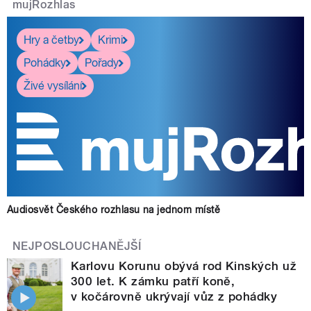
mujRozhlas
Hry a četby
Krimi
Pohádky
Pořady
Živé vysílání
Audiosvět Českého rozhlasu na jednom místě
NEJPOSLOUCHANĚJŠÍ
Karlovu Korunu obývá rod Kinských už
300 let. K zámku patří koně,
v kočárovně ukrývají vůz z pohádky