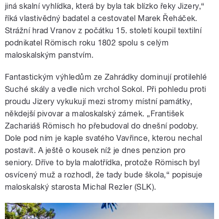
jiná skalní vyhlídka, která by byla tak blízko řeky Jizery,“
říká vlastivědný badatel a cestovatel Marek Řeháček.
Strážní hrad Vranov z počátku 15. století koupil textilní
podnikatel Römisch roku 1802 spolu s celým
maloskalským panstvím.
Fantastickým výhledům ze Zahrádky dominují protilehlé
Suché skály a vedle nich vrchol Sokol. Při pohledu proti
proudu Jizery vykukují mezi stromy místní památky,
někdejší pivovar a maloskalský zámek. „František
Zachariáš Römisch ho přebudoval do dnešní podoby.
Dole pod ním je kaple svatého Vavřince, kterou nechal
postavit. A ještě o kousek níž je dnes penzion pro
seniory. Dříve to byla malotřídka, protože Römisch byl
osvícený muž a rozhodl, že tady bude škola,“ popisuje
maloskalský starosta Michal Rezler (SLK).