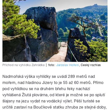
Příchod na vyhlídku Zahrádka
|
foto:
Jaroslav Hoření
,
Český rozhlas
Nadmořská výška vyhlídky se uvádí 289 metrů nad
mořem, nad hladinou Jizery to je 55 až 60 metrů. Přímo
pod vyhlídkou se na druhém břehu řeky nachází
vyhlášená Žlutá plovárna, od které je možné se po splutí
šlajsny na jezu vydat na vodácký výlet. Pěší turisté se
určitě zastaví na Boučkově statku zhruba ze stejné doby,