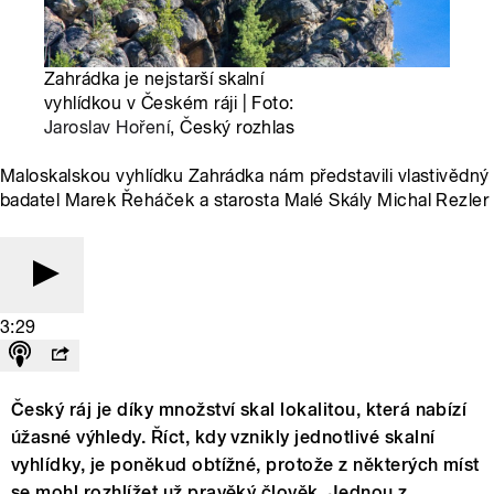
Zahrádka je nejstarší skalní
vyhlídkou v Českém ráji | Foto:
Jaroslav Hoření
, Český rozhlas
Maloskalskou vyhlídku Zahrádka nám představili vlastivědný
badatel Marek Řeháček a starosta Malé Skály Michal Rezler
3:29
Český ráj je díky množství skal lokalitou, která nabízí
úžasné výhledy. Říct, kdy vznikly jednotlivé skalní
vyhlídky, je poněkud obtížné, protože z některých míst
se mohl rozhlížet už pravěký člověk. Jednou z