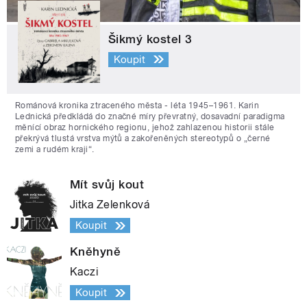
Šikmý kostel 3
Koupit
Románová kronika ztraceného města - léta 1945–1961. Karin
Lednická předkládá do značné míry převratný, dosavadní paradigma
měnící obraz hornického regionu, jehož zahlazenou historii stále
překrývá tlustá vrstva mýtů a zakořeněných stereotypů o „černé
zemi a rudém kraji“.
Mít svůj kout
Jitka Zelenková
Koupit
Kněhyně
Kaczi
Koupit