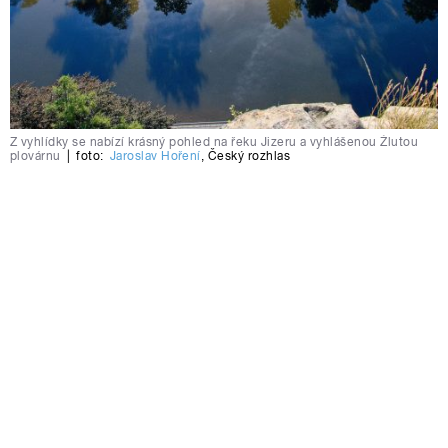
Z vyhlídky se nabízí krásný pohled na řeku Jizeru a vyhlášenou Žlutou
plovárnu
|
foto:
Jaroslav Hoření
,
Český rozhlas