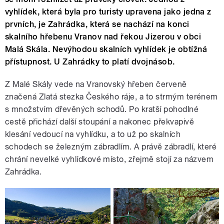
vyhlídek, která byla pro turisty upravena jako jedna z
prvních, je Zahrádka, která se nachází na konci
skalního hřebenu Vranov nad řekou Jizerou v obci
Malá Skála. Nevýhodou skalních vyhlídek je obtížná
přístupnost. U Zahrádky to platí dvojnásob.
Z Malé Skály vede na Vranovský hřeben červeně
značená Zlatá stezka Českého ráje, a to strmým terénem
s množstvím dřevěných schodů. Po kratší pohodlné
cestě přichází další stoupání a nakonec překvapivě
klesání vedoucí na vyhlídku, a to už po skalních
schodech se železným zábradlím. A právě zábradlí, které
chrání nevelké vyhlídkové místo, zřejmě stojí za názvem
Zahrádka.