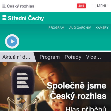
Přejít k hlavnímu obsahu
MENU
ŽIVĚ
PROGRAM
AUDIOARCHIV
KAMERY
Aktuální dění
Program
Pořady
Více
…