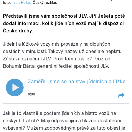
foto:
Ivan Holas
,
Český rozhlas
Představili jsme vám společnost JLV. Jiří Ješeta poté
dodal informaci, kolik jídelních vozů mají k dispozici
České dráhy.
Jídelní a lůžkové vozy nás provázely na dlouhých
cestách v minulosti. Takový název už dnes ale neplatí.
Zůstává označení JLV. Proč tomu tak je? Prozradil
Bohumír Bárta, generální ředitel společnosti JLV.
Zaměřili jsme se na stav jídelních a lůžkov
0:00
Play /
republice
Zaměřili jsme se na stav jídelních
Jak je to vlastně s počtem jídelních a bistro vozů na
a lůžkových vozů v České
českých tratích? Mají odpovídající a hlavně dostatečné
vybavení? Mužem zodpovědným právě za tuto oblast je