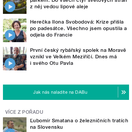
z něj vedou lipové aleje
Herečka Ilona Svobodová: Krize přišla
po padesátce. Všechno jsem opustila a
odjela do Francie
První český rybářský spolek na Moravě
vznikl ve Velkém Meziříčí. Dnes má
i svého Otu Pavla
Jak nás naladíte na DABu
VÍCE Z POŘADU
Ľubomír Smatana o železničních tratích
na Slovensku