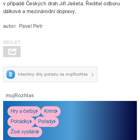
v případě Českých drah Jiří Ješeta. Ředitel odboru
dálkové a mezinárodní dopravy.
autor:
Pavel Petr
pause
Všechny díly pořadu na mujRozhlas
mujRozhlas
Hry a četby
Krimi
Pohádky
Pořady
Živé vysílání