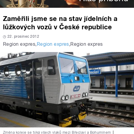
Zaměřili jsme se na stav jídelních a
lůžkových vozů v České republice
22. prosinec 2012
Region expres
,
Region expres
,
Region expres
Změna koleje se týká všech vlaků mezi Břeclaví a Bohumínem
|