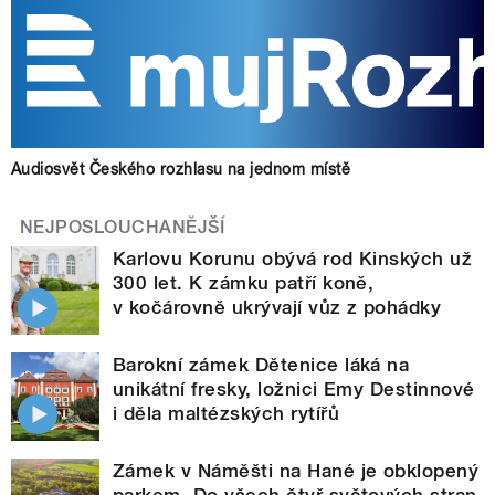
Audiosvět Českého rozhlasu na jednom místě
NEJPOSLOUCHANĚJŠÍ
Karlovu Korunu obývá rod Kinských už
300 let. K zámku patří koně,
v kočárovně ukrývají vůz z pohádky
Barokní zámek Dětenice láká na
unikátní fresky, ložnici Emy Destinnové
i děla maltézských rytířů
Zámek v Náměšti na Hané je obklopený
parkem. Do všech čtyř světových stran