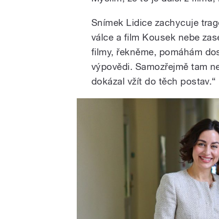
Snímek Lidice zachycuje trag
válce a film Kousek nebe zase
filmy, řekněme, pomáhám dosá
výpovědi. Samozřejmě tam ne
dokázal vžít do těch postav.“