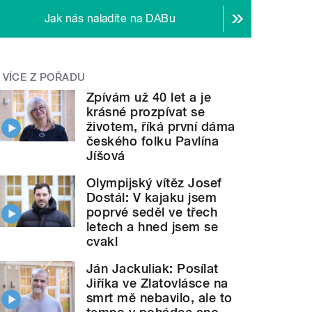
Jak nás naladíte na DABu
VÍCE Z POŘADU
Zpívám už 40 let a je
krásné prozpívat se
životem, říká první dáma
českého folku Pavlína
Jíšová
Olympijský vítěz Josef
Dostál: V kajaku jsem
poprvé seděl ve třech
letech a hned jsem se
cvakl
Ján Jackuliak: Posílat
Jiříka ve Zlatovlásce na
smrt mě nebavilo, ale to