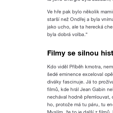
Ve hře pak bylo několik mami
starší než Ondřej a byla vní
jako ucho, ale ta herecká che
byla dobrá volba.“
Filmy se silnou hi
Kdo viděl Příběh kmotra, nemo
šedé eminence exceloval opě
diváky fascinuje. Já to proží
filmů, kde hrál Jean Gabin ne
nechával hodně přemlouvat, o
ho, protože má tu páru, tu ene
Myslím, že to je další z filmů