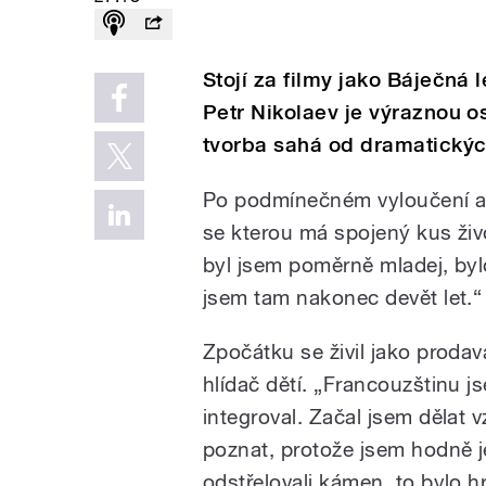
Stojí za filmy jako Báječná 
Petr Nikolaev je výraznou o
tvorba sahá od dramatickýc
Po podmínečném vyloučení a 
se kterou má spojený kus živ
byl jsem poměrně mladej, bylo
jsem tam nakonec devět let.“
Zpočátku se živil jako prodava
hlídač dětí. „Francouzštinu 
integroval. Začal jsem dělat 
poznat, protože jsem hodně je
odstřelovali kámen, to bylo h