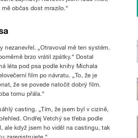
o mě občas dost mrazilo.“
sa
y nezanevřel. „Otravoval mě ten systém.
poměrně brzo vrátil zpátky.“ Dostal
ná léta pod psa podle knihy Michala
lovečerní film po návratu. „To, že je
at, že se povede natočit dobrý film.
doba tomu přála.“
áhlý casting. „Tím, že jsem byl v cizině,
přehled. Ondřej Vetchý se třeba podle
, ale když jsem ho viděl na castingu, tak
tu zaregistrujete.“