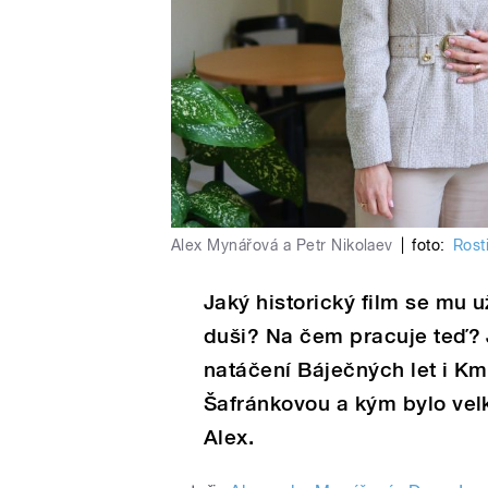
Alex Mynářová a Petr Nikolaev
|
foto:
Rost
Jaký historický film se mu u
duši? Na čem pracuje teď? J
natáčení Báječných let i Km
Šafránkovou a kým bylo velk
Alex.