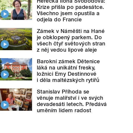
Herečka Ilona Svobodová:
Krize přišla po padesátce.
Všechno jsem opustila a
odjela do Francie
Zámek v Náměšti na Hané
je obklopený parkem. Do
všech čtyř světových stran
z něj vedou lipové aleje
Barokní zámek Dětenice
láká na unikátní fresky,
ložnici Emy Destinnové
i děla maltézských rytířů
Stanislav Příhoda se
věnuje malířství i ve svých
devadesáti letech. Předává
uměním lidem radost