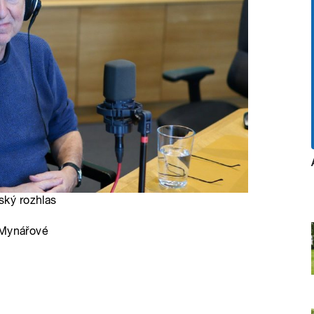
ský rozhlas
 Mynářové