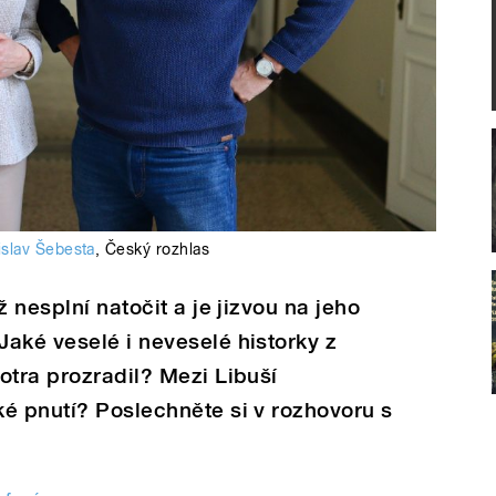
islav Šebesta
,
Český rozhlas
ž nesplní natočit a je jizvou na jeho
aké veselé i neveselé historky z
otra prozradil? Mezi Libuší
é pnutí? Poslechněte si v rozhovoru s