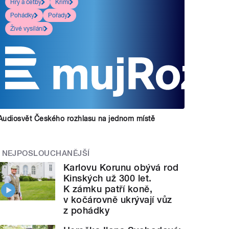
Hry a četby
Krimi
Pohádky
Pořady
Živé vysílání
Audiosvět Českého rozhlasu na jednom místě
NEJPOSLOUCHANĚJŠÍ
Karlovu Korunu obývá rod
Kinských už 300 let.
K zámku patří koně,
v kočárovně ukrývají vůz
z pohádky