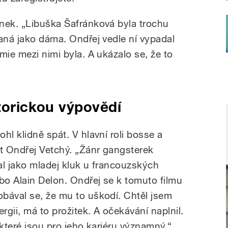
nek. „Libuška Šafránková byla trochu
maná jako dáma. Ondřej vedle ní vypadal
mie mezi nimi byla. A ukázalo se, že to
storickou výpovědí
hl klidně spát. V hlavní roli bosse a
t Ondřej Vetchý. „Žánr gangsterek
val jako mladej kluk u francouzských
bo Alain Delon. Ondřej se k tomuto filmu
bával se, že mu to uškodí. Chtěl jsem
rgii, má to prožitek. A očekávání naplnil.
, které jsou pro jeho kariéru významný.“