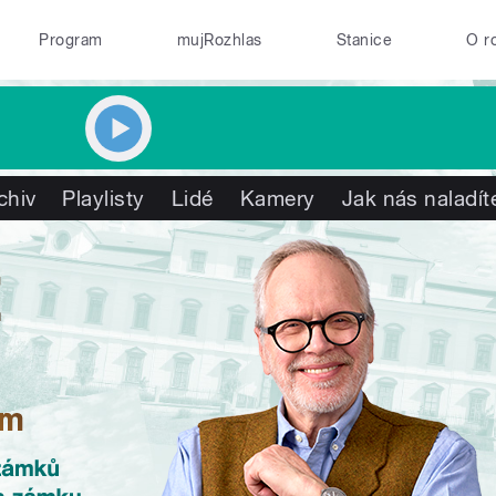
Program
mujRozhlas
Stanice
O r
chiv
Playlisty
Lidé
Kamery
Jak nás naladít