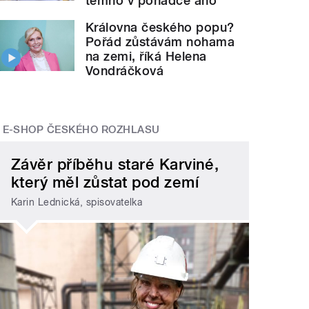
temno v pohádce ano
Královna českého popu?
Pořád zůstávám nohama
na zemi, říká Helena
Vondráčková
E-SHOP ČESKÉHO ROZHLASU
Závěr příběhu staré Karviné,
který měl zůstat pod zemí
Karin Lednická, spisovatelka