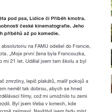
léta pod psa, Lidice či Příběh kmotra.
sobností české kinematografie. Jeho
h příběhů až po komedie.
absolutoriu na FAMU odešel do Francie,
ota. „Moje první žena byla Francouzka,
 mi 21 let. Udělal jsem tam školu a byl
č zmrzliny, lepič plakátů, malíř pokojů a
jsem neměl tak dobrou, abych se hned
vzdělávací filmy, což mi umožnilo tu zemi
zdil. Byl jsem třeba v lomech, kde
rozně zajímavý. Navštívil jsem řadu míst,