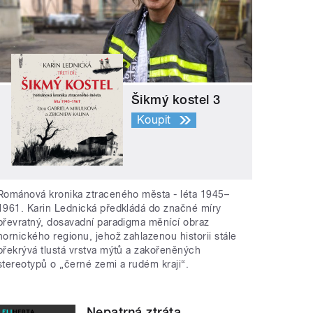
Šikmý kostel 3
Koupit
Románová kronika ztraceného města - léta 1945–
1961. Karin Lednická předkládá do značné míry
převratný, dosavadní paradigma měnící obraz
hornického regionu, jehož zahlazenou historii stále
překrývá tlustá vrstva mýtů a zakořeněných
stereotypů o „černé zemi a rudém kraji“.
Nepatrná ztráta