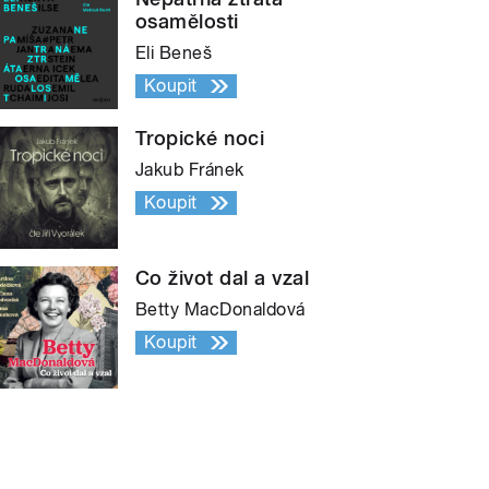
osamělosti
Eli Beneš
Koupit
Tropické noci
Jakub Fránek
Koupit
Co život dal a vzal
Betty MacDonaldová
Koupit