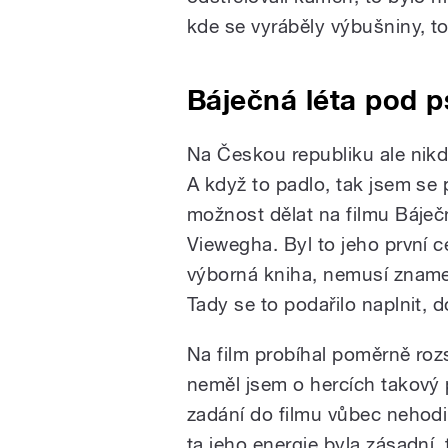
kde se vyráběly výbušniny, t
Báječná léta pod p
Na Českou republiku ale nikd
A když to padlo, tak jsem se 
možnost dělat na filmu Báječ
Viewegha. Byl to jeho první ce
výborná kniha, nemusí znamen
Tady se to podařilo naplnit, 
Na film probíhal poměrně rozs
neměl jsem o hercích takový 
zadání do filmu vůbec nehodil
ta jeho energie byla zásadní, 