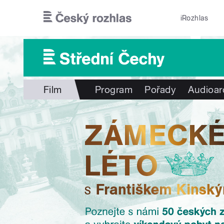
Přejít k hlavnímu obsahu
iRozhlas
Film
Program
Pořady
Audioar