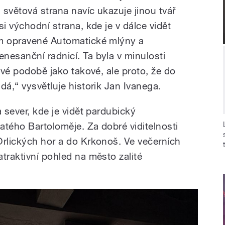
světová strana navíc ukazuje jinou tvář
si východní strana, kde je v dálce vidět
ím opravené Automatické mlýny a
nesanční radnicí. Ta byla v minulosti
 své podobě jako takové, ale proto, že do
dá,“ vysvětluje historik Jan Ivanega.
a sever, kde je vidět pardubický
atého Bartoloměje. Za dobré viditelnosti
Orlických hor a do Krkonoš. Ve večerních
traktivní pohled na město zalité