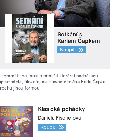
Setkání s
Karlem Čapkem
Koupit
Literární fikce, pokus přiblížit literární nadsázkou
spisovatele, filozofa, ale hlavně člověka Karla Čapka
trochu jinou formou.
Klasické pohádky
Daniela Fischerová
Koupit