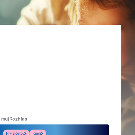
mujRozhlas
Hry a četby
Krimi