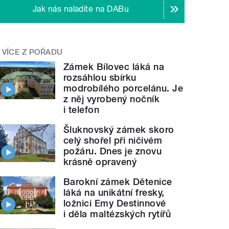
Jak nás naladíte na DABu
VÍCE Z POŘADU
Zámek Bílovec láká na
rozsáhlou sbírku
modrobílého porcelánu. Je
z něj vyrobený nočník
i telefon
Šluknovský zámek skoro
celý shořel při ničivém
požáru. Dnes je znovu
krásně opravený
Barokní zámek Dětenice
láká na unikátní fresky,
ložnici Emy Destinnové
i děla maltézských rytířů