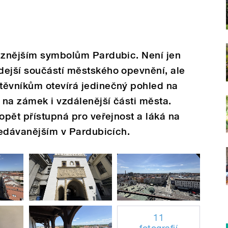
raznějším symbolům Pardubic. Není jen
dejší součástí městského opevnění, ale
těvníkům otevírá jedinečný pohled na
, na zámek i vzdálenější části města.
opět přístupná pro veřejnost a láká na
hledávanějším v Pardubicích.
11