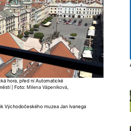
cká hora, před ní Automatické
ěstí | Foto:
Milena Vápeníková
,
orik Východočeského muzea Jan Ivanega