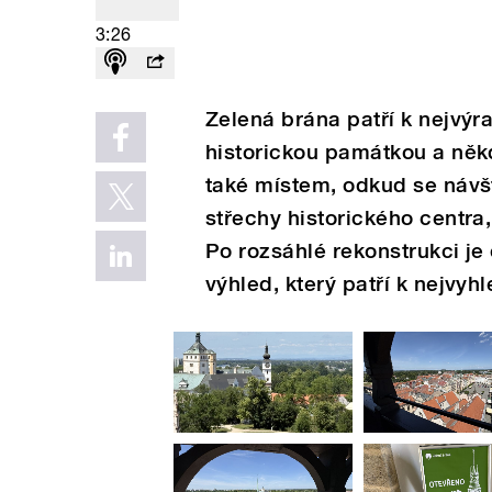
3:26
Zelená brána patří k nejvý
historickou památkou a něk
také místem, odkud se návš
střechy historického centra
Po rozsáhlé rekonstrukci je 
výhled, který patří k nejvy