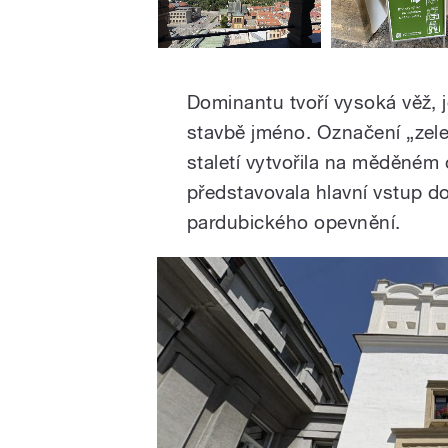
Dominantu tvoří vysoká věž, je
stavbě jméno. Označení „zel
staletí vytvořila na měděném 
představovala hlavní vstup d
pardubického opevnění.