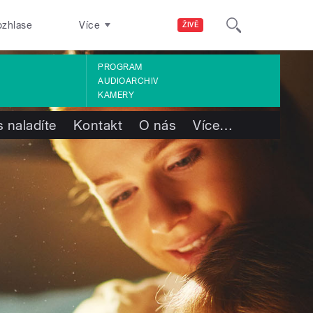
ozhlase
Více
ŽIVĚ
PROGRAM
AUDIOARCHIV
KAMERY
 naladíte
Kontakt
O nás
Více
…