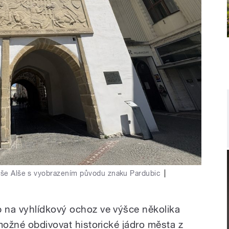
láše Alše s vyobrazením původu znaku Pardubic
|
 na vyhlídkový ochoz ve výšce několika
možné obdivovat historické jádro města z