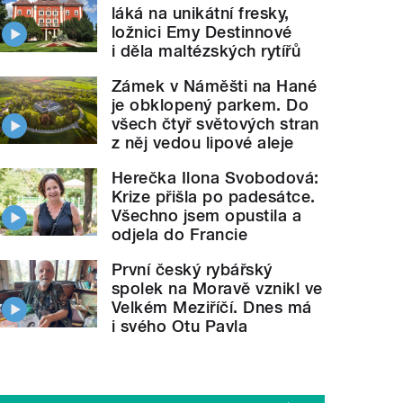
láká na unikátní fresky,
ložnici Emy Destinnové
i děla maltézských rytířů
Zámek v Náměšti na Hané
je obklopený parkem. Do
všech čtyř světových stran
z něj vedou lipové aleje
Herečka Ilona Svobodová:
Krize přišla po padesátce.
Všechno jsem opustila a
odjela do Francie
První český rybářský
spolek na Moravě vznikl ve
Velkém Meziříčí. Dnes má
i svého Otu Pavla