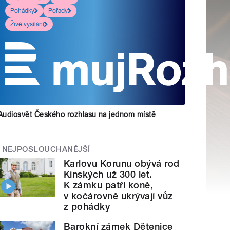
Pohádky
Pořady
Živé vysílání
Audiosvět Českého rozhlasu na jednom místě
NEJPOSLOUCHANĚJŠÍ
Karlovu Korunu obývá rod
Kinských už 300 let.
K zámku patří koně,
v kočárovně ukrývají vůz
z pohádky
Barokní zámek Dětenice