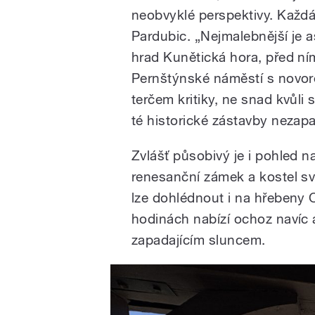
neobvyklé perspektivy. Každá 
Pardubic. „Nejmalebnější je a
hrad Kunětická hora, před n
Pernštýnské náměstí s novore
terčem kritiky, ne snad kvůli
té historické zástavby nezapa
Zvlášť působivý je i pohled n
renesanční zámek a kostel sv
lze dohlédnout i na hřebeny 
hodinách nabízí ochoz navíc a
zapadajícím sluncem.