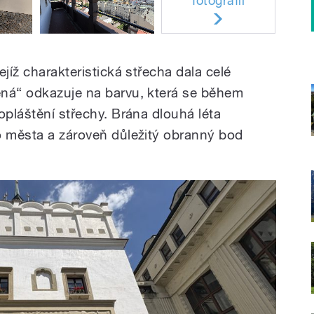
fotografií
jíž charakteristická střecha dala celé
ená“ odkazuje na barvu, která se během
opláštění střechy. Brána dlouhá léta
o města a zároveň důležitý obranný bod