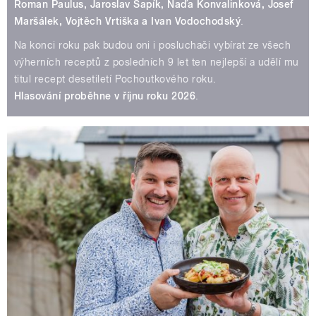
Roman Paulus, Jaroslav Sapík, Naďa Konvalinková, Josef
Maršálek, Vojtěch Vrtiška a Ivan Vodochodský
.
Na konci roku pak budou oni i posluchači vybírat ze všech
výherních receptů z posledních 9 let ten nejlepší a udělí mu
titul recept desetiletí Pochoutkového roku.
Hlasování proběhne v říjnu roku 2026
.