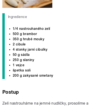
Ingredience
1/4 nastrouhaného zelí
500 g brambor
350 g hrubé mouky
2 cibule
4 stonky jarní cibulky
50 g sádla
250 g slaniny
1 vejce
špetka soli
200 g zakysané smetany
Postup
Zelí nastrouháme na jemné nudličky, prosolíme a