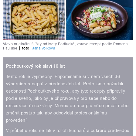
Vlevo originální šlíšky od Ivety Podlucké, vpravo recept podle Romana
Pauluse
|
foto:
Jana Volková
Pochoutkový rok slaví 10 let
Tento rok je výjimečný. Připomínáme si v něm všech 36
výherních receptů z předchozích let. Proto jsme požádali
osobnosti Pochoutkového roku, aby tyto recepty připravily
podle svého, jako by je připravovaly pro sebe nebo do
restaurace či cukrárny. Mohou do receptů něco přidat nebo
změnit postup tak, aby odpovídal profesionálnímu
provedení.
V průběhu roku se tak v rolích kuchařů a cukrářů předvedou