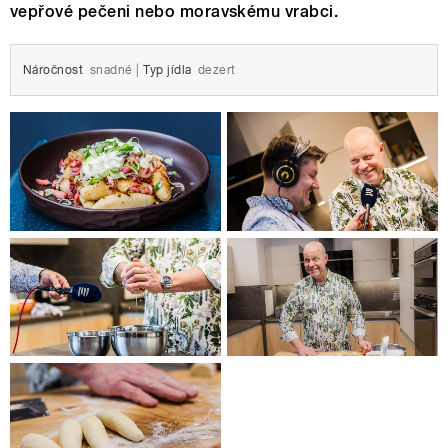
vepřové pečeni nebo moravskému vrabci.
Náročnost
snadné
|
Typ jídla
dezert