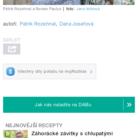
Patrik Rozehnal a Roman Paulus
|
foto:
Jana Volková
autoři:
Patrik Rozehnal
,
Dana Josefová
Všechny díly pořadu na mujRozhlas
Jak nás naladíte na DABu
NEJNOVĚJŠÍ RECEPTY
Záhorácké závitky s chlupatými