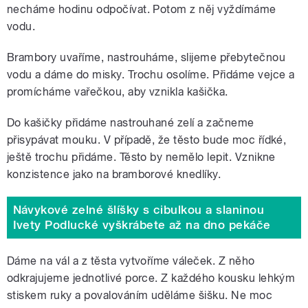
necháme hodinu odpočívat. Potom z něj vyždímáme
vodu.
Brambory uvaříme, nastrouháme, slijeme přebytečnou
vodu a dáme do misky. Trochu osolíme. Přidáme vejce a
promícháme vařečkou, aby vznikla kašička.
Do kašičky přidáme nastrouhané zelí a začneme
přisypávat mouku. V případě, že těsto bude moc řídké,
ještě trochu přidáme. Těsto by nemělo lepit. Vznikne
konzistence jako na bramborové knedlíky.
Návykové zelné šlíšky s cibulkou a slaninou
Ivety Podlucké vyškrábete až na dno pekáče
Dáme na vál a z těsta vytvoříme váleček. Z něho
odkrajujeme jednotlivé porce. Z každého kousku lehkým
stiskem ruky a povalováním uděláme šišku. Ne moc