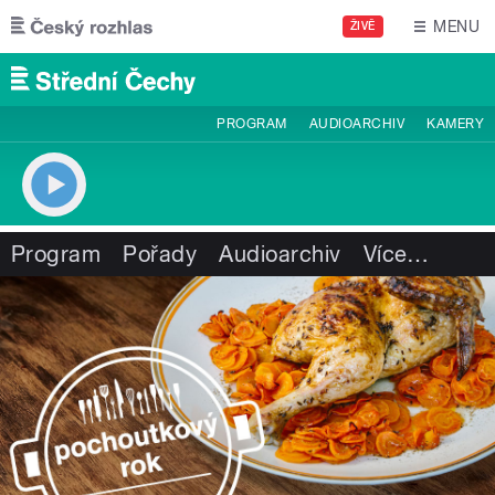
Přejít k hlavnímu obsahu
MENU
ŽIVĚ
PROGRAM
AUDIOARCHIV
KAMERY
Program
Pořady
Audioarchiv
Více
…