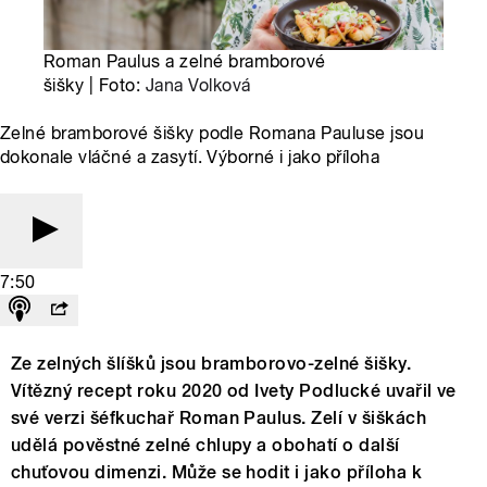
Roman Paulus a zelné bramborové
šišky | Foto:
Jana Volková
Zelné bramborové šišky podle Romana Pauluse jsou
dokonale vláčné a zasytí. Výborné i jako příloha
7:50
Ze zelných šlíšků jsou bramborovo-zelné šišky.
Vítězný recept roku 2020 od Ivety Podlucké uvařil ve
své verzi šéfkuchař Roman Paulus. Zelí v šiškách
udělá pověstné zelné chlupy a obohatí o další
chuťovou dimenzi. Může se hodit i jako příloha k