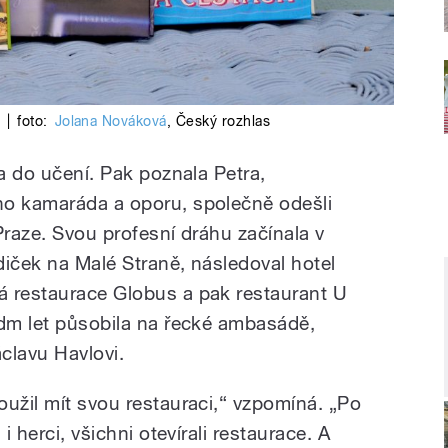
|
foto:
Jolana Nováková
,
Český rozhlas
na do učení. Pak poznala Petra,
ho kamaráda a oporu, společně odešli
Praze. Svou profesní dráhu začínala v
diček na Malé Straně, následoval hotel
á restaurace Globus a pak restaurant U
edm let působila na řecké ambasádě,
clavu Havlovi.
oužil mít svou restauraci,“ vzpomíná. „Po
i herci, všichni otevírali restaurace. A