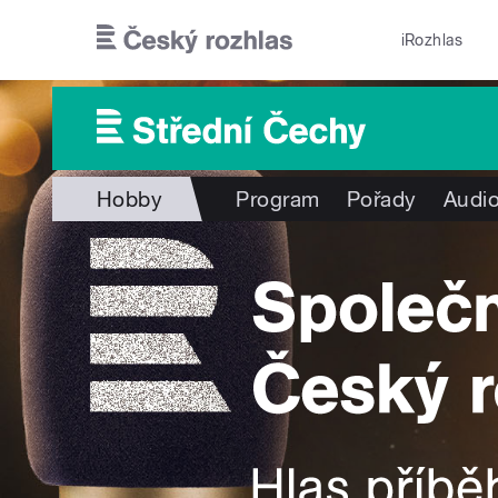
Přejít k hlavnímu obsahu
iRozhlas
Hobby
Program
Pořady
Audio