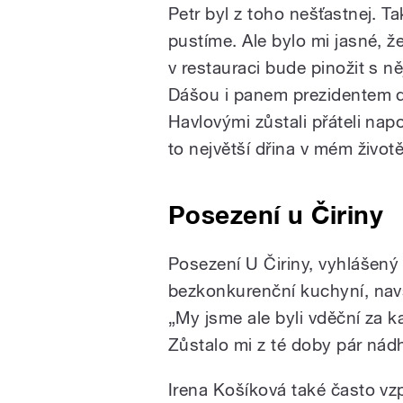
Petr byl z toho nešťastnej. T
pustíme. Ale bylo mi jasné, 
v restauraci bude pinožit s ně
Dášou i panem prezidentem dom
Havlovými zůstali přáteli napo
to největší dřina v mém život
Posezení u Čiriny
Posezení U Čiriny, vyhlášen
bezkonkurenční kuchyní, na
„My jsme ale byli vděční za k
Zůstalo mi z té doby pár nádh
Irena Košíková také často v