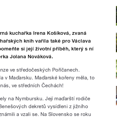
orná kuchařka Irena Košíková, zvaná
chařských knih vařila také pro Václava
meňte si její životní příběh, který s ní
érka Jolana Nováková.
penze ve středočeských Poříčanech.
dila v Maďarsku. Maďarské kořeny měla, to
 u nás, ve středních Čechách!
cely na Nymbursku. Její maďarští rodiče
Benešových dekretů vysídleni z jižního
námili a vzali se. Na Slovensko se roku