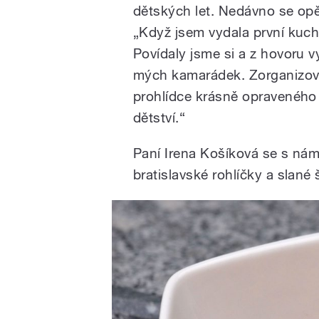
dětských let. Nedávno se opě
„Když jsem vydala první kucha
Povídaly jsme si a z hovoru 
mých kamarádek. Zorganizova
prohlídce krásně opravenéh
dětství.“
Paní Irena Košíková se s námi
bratislavské rohlíčky a slané