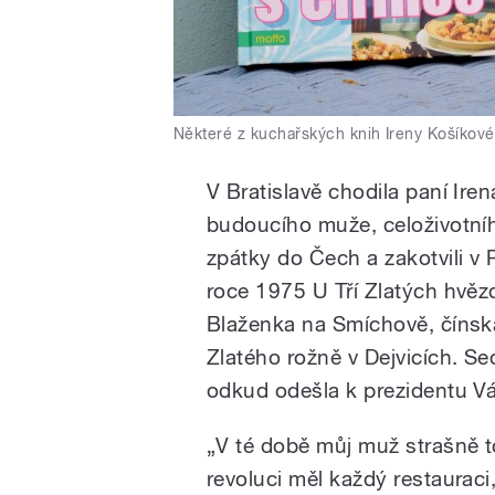
Některé z kuchařských knih Ireny Košíkové
V Bratislavě chodila paní Ire
budoucího muže, celoživotní
zpátky do Čech a zakotvili v 
roce 1975 U Tří Zlatých hvěz
Blaženka na Smíchově, čínsk
Zlatého rožně v Dejvicích. S
odkud odešla k prezidentu Vá
„V té době můj muž strašně t
revoluci měl každý restauraci, 