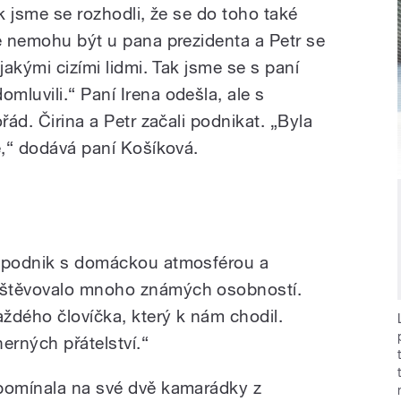
ak jsme se rozhodli, že se do toho také
že nemohu být u pana prezidenta a Petr se
jakými cizími lidmi. Tak jsme se s paní
luvili.“ Paní Irena odešla, ale s
řád. Čirina a Petr začali podnikat. „Byla
ě,“ dodává paní Košíková.
ý podnik s domáckou atmosférou a
vštěvovalo mnoho známých osobností.
aždého človíčka, který k nám chodil.
erných přátelství.“
zpomínala na své dvě kamarádky z