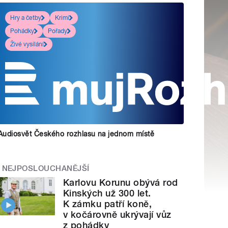
Hry a četby
Krimi
Pohádky
Pořady
Živé vysílání
Audiosvět Českého rozhlasu na jednom místě
NEJPOSLOUCHANĚJŠÍ
Karlovu Korunu obývá rod
Kinských už 300 let.
K zámku patří koně,
v kočárovně ukrývají vůz
z pohádky