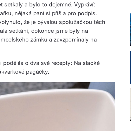
t setkaly a bylo to dojemné. Vypráví:
řku, nějaká paní si přišla pro podpis.
vyplynulo, že je bývalou spolužačkou těch
la setkání, dokonce jsme byly na
o mcelského zámku a zavzpomínaly na
 podělila o dva své recepty: Na sladké
 škvarkové pagáčky.