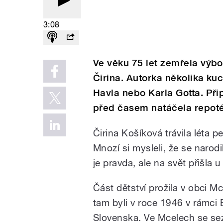
3:08
Ve věku 75 let zemřela výb
Čirina. Autorka několika ku
Havla nebo Karla Gotta. Připo
před časem natáčela repot
Čirina Košíková trávila léta 
Mnozí si mysleli, že se naro
je pravda, ale na svět přišla
Část dětství prožila v obci M
tam byli v roce 1946 v rámci 
Slovenska. Ve Mcelech se sez