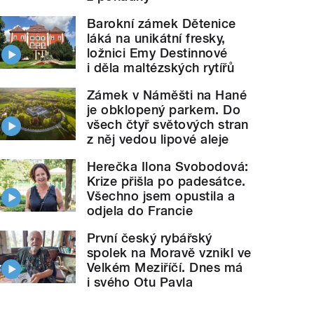
Barokní zámek Dětenice
láká na unikátní fresky,
ložnici Emy Destinnové
i děla maltézských rytířů
Zámek v Náměšti na Hané
je obklopený parkem. Do
všech čtyř světových stran
z něj vedou lipové aleje
Herečka Ilona Svobodová:
Krize přišla po padesátce.
Všechno jsem opustila a
odjela do Francie
První český rybářský
spolek na Moravě vznikl ve
Velkém Meziříčí. Dnes má
i svého Otu Pavla