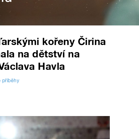
rskými kořeny Čirina
la na dětství na
Václava Havla
 příběhy