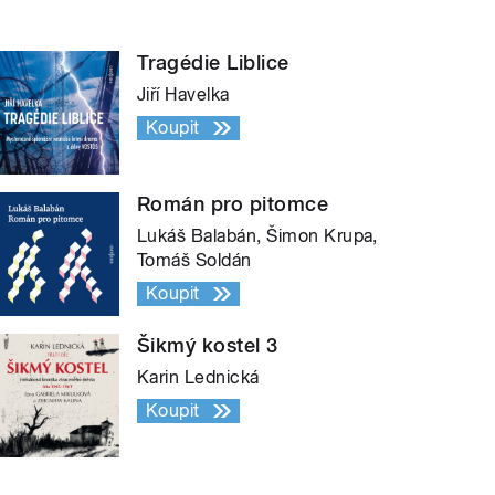
Tragédie Liblice
Jiří Havelka
Koupit
Román pro pitomce
Lukáš Balabán, Šimon Krupa,
Tomáš Soldán
Koupit
Šikmý kostel 3
Karin Lednická
Koupit