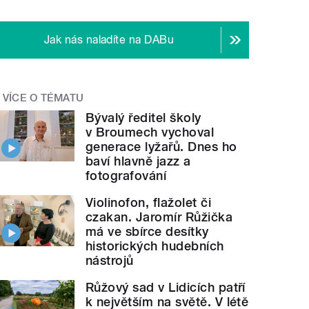
Jak nás naladíte na DABu
VÍCE O TÉMATU
Bývalý ředitel školy
v Broumech vychoval
generace lyžařů. Dnes ho
baví hlavně jazz a
fotografování
Violinofon, flažolet či
czakan. Jaromír Růžička
má ve sbírce desítky
historických hudebních
nástrojů
Růžový sad v Lidicích patří
k největším na světě. V létě