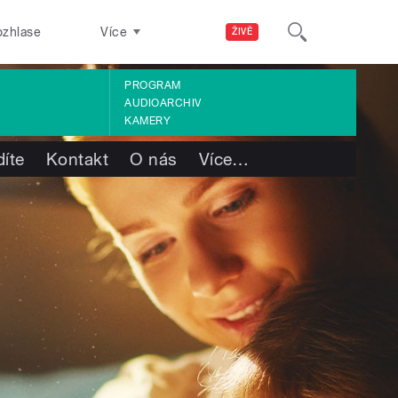
ozhlase
Více
ŽIVĚ
PROGRAM
AUDIOARCHIV
KAMERY
díte
Kontakt
O nás
Více
…