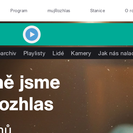
Program
mujRozhlas
Stanice
O r
archiv
Playlisty
Lidé
Kamery
Jak nás nala