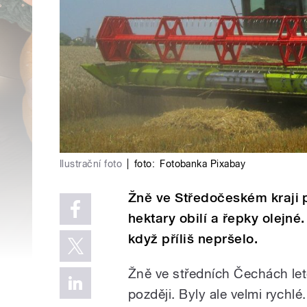
Ilustrační foto
|
foto:
Fotobanka Pixabay
Žně ve Středočeském kraji p
hektary obilí a řepky olejn
když příliš nepršelo.
Žně ve středních Čechách let
později. Byly ale velmi rych