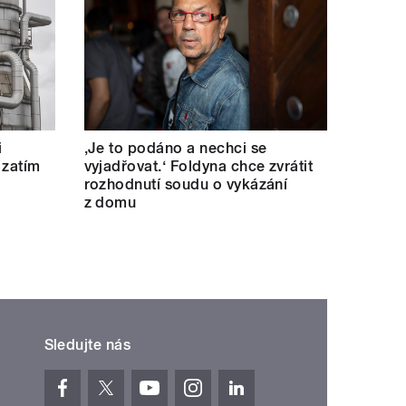
i
‚Je to podáno a nechci se
 zatím
vyjadřovat.‘ Foldyna chce zvrátit
rozhodnutí soudu o vykázání
z domu
Sledujte nás