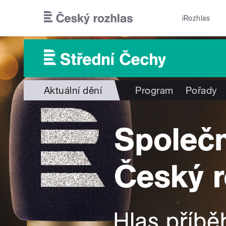
Přejít k hlavnímu obsahu
iRozhlas
Aktuální dění
Program
Pořady