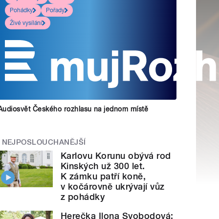
Pohádky
Pořady
Živé vysílání
Audiosvět Českého rozhlasu na jednom místě
NEJPOSLOUCHANĚJŠÍ
Karlovu Korunu obývá rod
Kinských už 300 let.
K zámku patří koně,
v kočárovně ukrývají vůz
z pohádky
Herečka Ilona Svobodová: