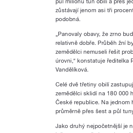
půl milionu tun obilí a přes j
zůstávají jenom asi tři procen
podobná.
„Panovaly obavy, že zrno bude
relativně dobře. Průběh žní b
zemědělci nemuseli řešit prob
úrovni,″ konstatuje ředitelka
Vandělíková.
Celé dvě třetiny obilí zastupu
zemědělci sklidí na 180 000 h
České republice. Na jednom h
průměrně přes šest a půl tun
Jako druhý nejpočetnější je 