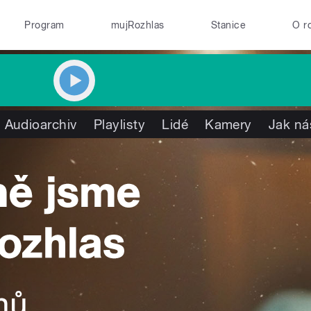
Program
mujRozhlas
Stanice
O r
Audioarchiv
Playlisty
Lidé
Kamery
Jak ná