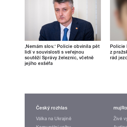
‚Nemám slov.‘ Policie obvinila pět
Policie
lidí v souvislosti s veřejnou
z pražs
soutěží Správy železnic, včetně
rád jez
jejího exšéfa
Český rozhlas
mujRo
Válka na Ukrajině
Živé v