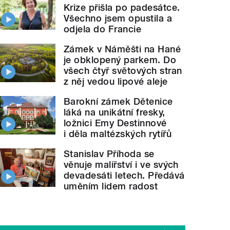
Krize přišla po padesátce.
Všechno jsem opustila a
odjela do Francie
Zámek v Náměšti na Hané
je obklopený parkem. Do
všech čtyř světových stran
z něj vedou lipové aleje
Barokní zámek Dětenice
láká na unikátní fresky,
ložnici Emy Destinnové
i děla maltézských rytířů
Stanislav Příhoda se
věnuje malířství i ve svých
devadesáti letech. Předává
uměním lidem radost