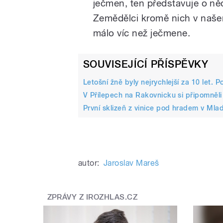
ječmen, ten představuje o ně
Zemědělci kromě nich v našem 
málo víc než ječmene.
SOUVISEJÍCÍ PŘÍSPĚVKY
Letošní žně byly nejrychlejší za 10 let. 
V Přílepech na Rakovnicku si připomněli
První sklizeň z vinice pod hradem v Mla
autor:
Jaroslav Mareš
ZPRÁVY Z IROZHLAS.CZ