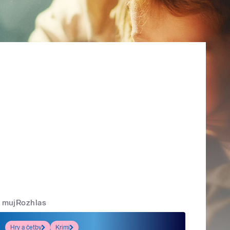
mujRozhlas
Hry a četby
Krimi