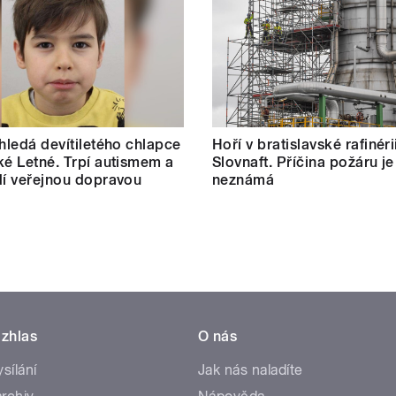
 hledá devítiletého chlapce
Hoří v bratislavské rafinéri
ké Letné. Trpí autismem a
Slovnaft. Příčina požáru je
dí veřejnou dopravou
neznámá
zhlas
O nás
ysílání
Jak nás naladíte