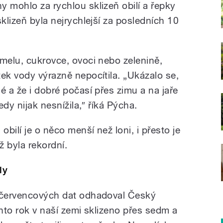
y mohlo za rychlou sklizeň obilí a řepky
sklizeň byla nejrychlejší za posledních 10
hmelu, cukrovce, ovoci nebo zelenině,
ek vody výrazně nepocítila. „Ukázalo se,
é a že i dobré počasí přes zimu a na jaře
edy nijak nesnížila,″ říká Pýcha.
obilí je o něco menší než loni, i přesto je
ž byla rekordní.
ly
e červencových dat odhadoval Český
ento rok v naší zemi sklizeno přes sedm a