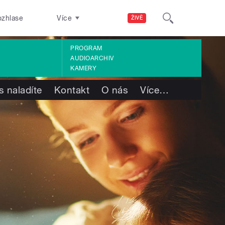
ozhlase
Více
ŽIVĚ
PROGRAM
AUDIOARCHIV
KAMERY
s naladíte
Kontakt
O nás
Více
…