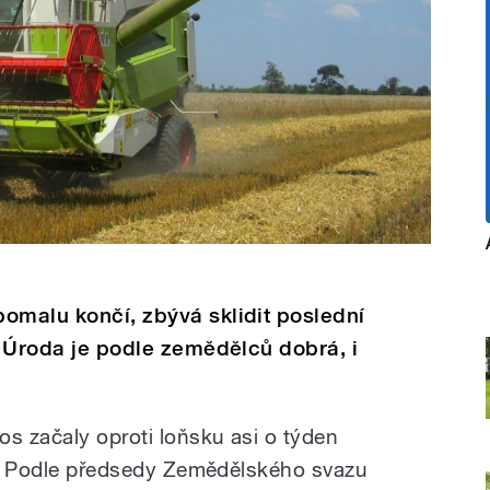
omalu končí, zbývá sklidit poslední
é. Úroda je podle zemědělců dobrá, i
os začaly oproti loňsku asi o týden
lé. Podle předsedy Zemědělského svazu