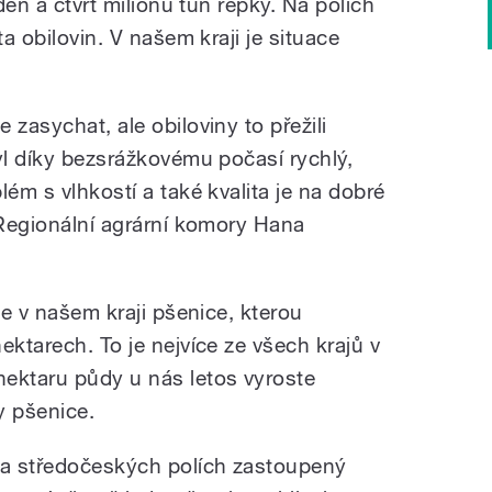
eden a čtvrt milionu tun řepky. Na polích
ta obilovin. V našem kraji je situace
 zasychat, ale obiloviny to přežili
yl díky bezsrážkovému počasí rychlý,
lém s vlhkostí a také kvalita je na dobré
 Regionální agrární komory Hana
je v našem kraji pšenice, kterou
ektarech. To je nejvíce ze všech krajů v
ektaru půdy u nás letos vyroste
y pšenice.
na středočeských polích zastoupený