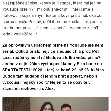
Nejúspěšnější písní kapely je Katarze, která má jen na
YouTube přes 171 milionů zhlédnutí. „Měli jsme ji
hotovou, i když s jiným textem, když přišla nabídka od
tvůrců seriálu Přístav, udělat pro ně znělku. Tak jsme ji
trochu poupravili, já jsem si v seriálu dokonce zahrál
jednu vedlejší roli.“
Za obrovským úspěchem písně na YouTube ale není
seriál. Odkud přišlo nejvíce sledujících a proč Petr
Lexa raději vyměnil náhledovou fotku videa písně?
Jedno z nejbližších vystoupení kapely Slza bude na
SPARTAFESTU 2026, který se koná 22. až 23. května.
Budou tam hudebníci jenom hrát a zpívat, nebo si
vyzkouší i nějaký sport? Nejen to se dozvíte v
záznamu rozhovoru s Alex.