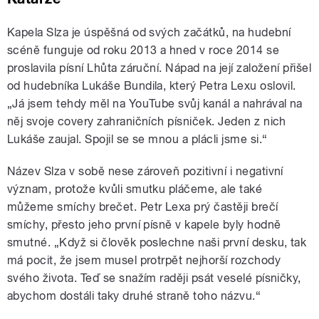
Kapela Slza je úspěšná od svých začátků, na hudební
scéně funguje od roku 2013 a hned v roce 2014 se
proslavila písní Lhůta záruční. Nápad na její založení přišel
od hudebníka Lukáše Bundila, který Petra Lexu oslovil.
„Já jsem tehdy měl na YouTube svůj kanál a nahrával na
něj svoje covery zahraničních písniček. Jeden z nich
Lukáše zaujal. Spojil se se mnou a plácli jsme si.“
Název Slza v sobě nese zároveň pozitivní i negativní
význam, protože kvůli smutku pláčeme, ale také
můžeme smíchy brečet. Petr Lexa prý častěji brečí
smíchy, přesto jeho první písně v kapele byly hodně
smutné. „Když si člověk poslechne naši první desku, tak
má pocit, že jsem musel protrpět nejhorší rozchody
svého života. Teď se snažím raději psát veselé písničky,
abychom dostáli taky druhé straně toho názvu.“