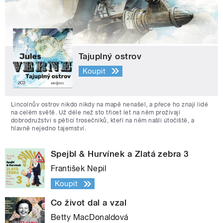
Tajuplný ostrov
Koupit
Lincolnův ostrov nikdo nikdy na mapě nenašel, a přece ho znají lidé
na celém světě. Už déle než sto třicet let na něm prožívají
dobrodružství s pěticí trosečníků, kteří na něm našli útočiště, a
hlavně nejedno tajemství.
Spejbl & Hurvínek a Zlatá zebra 3
František Nepil
Koupit
Co život dal a vzal
Betty MacDonaldová