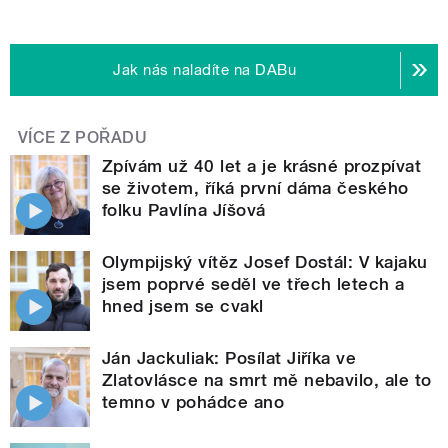
Jak nás naladíte na DABu
VÍCE Z POŘADU
Zpívám už 40 let a je krásné prozpívat
se životem, říká první dáma českého
folku Pavlína Jíšová
Olympijský vítěz Josef Dostál: V kajaku
jsem poprvé seděl ve třech letech a
hned jsem se cvakl
Ján Jackuliak: Posílat Jiříka ve
Zlatovlásce na smrt mě nebavilo, ale to
temno v pohádce ano