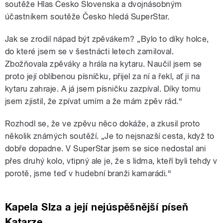
soutěže Hlas Česko Slovenska a dvojnásobným
účastníkem soutěže Česko hledá SuperStar.
Jak se zrodil nápad být zpěvákem? „Bylo to díky holce,
do které jsem se v šestnácti letech zamiloval.
Zbožňovala zpěváky a hrála na kytaru. Naučil jsem se
proto její oblíbenou písníčku, přijel za ní a řekl, ať ji na
kytaru zahraje. A já jsem písničku zazpíval. Díky tomu
jsem zjistil, že zpívat umím a že mám zpěv rád.“
Rozhodl se, že ve zpěvu něco dokáže, a zkusil proto
několik známých soutěží. „Je to nejsnazší cesta, když to
dobře dopadne. V SuperStar jsem se sice nedostal ani
přes druhý kolo, vtipný ale je, že s lidma, kteří byli tehdy v
porotě, jsme teď v hudební branži kamarádi.“
Kapela Slza a její nejúspěšnější píseň
Katarze