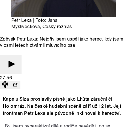
Petr Lexa | Foto:
Jana
Myslivečková
, Český rozhlas
Zpěvák Petr Lexa: Nejdřív jsem uspěl jako herec, kdy jsem
v osmi letech ztvárnil mluvícího psa
27:56
Kapelu Slza proslavily písně jako Lhůta záruční či
Holomráz. Na české hudební scéně září už 12 let. Její
frontman Petr Lexa ale původně inklinoval k herectví.
„Byl jsem hyperaktivní dítě a rodiče nevěděli, co se