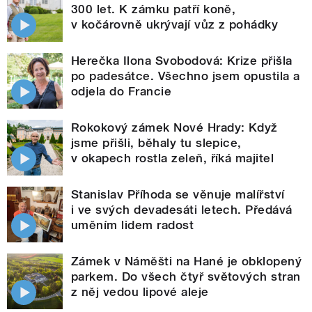
300 let. K zámku patří koně,
v kočárovně ukrývají vůz z pohádky
Herečka Ilona Svobodová: Krize přišla
po padesátce. Všechno jsem opustila a
odjela do Francie
Rokokový zámek Nové Hrady: Když
jsme přišli, běhaly tu slepice,
v okapech rostla zeleň, říká majitel
Stanislav Příhoda se věnuje malířství
i ve svých devadesáti letech. Předává
uměním lidem radost
Zámek v Náměšti na Hané je obklopený
parkem. Do všech čtyř světových stran
z něj vedou lipové aleje