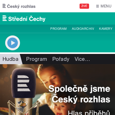
Přejít k hlavnímu obsahu
MENU
ŽIVĚ
PROGRAM
AUDIOARCHIV
KAMERY
Hudba
Program
Pořady
Více
…