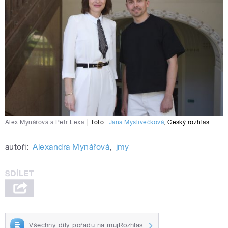
Alex Mynářová a Petr Lexa
|
foto:
Jana Myslivečková
,
Český rozhlas
autoři:
Alexandra Mynářová
,
jmy
Všechny díly pořadu na mujRozhlas