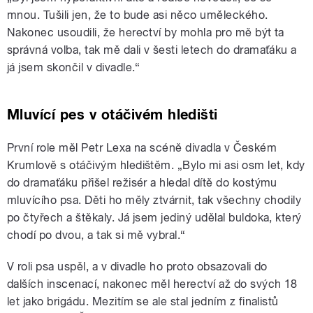
mnou. Tušili jen, že to bude asi něco uměleckého.
Nakonec usoudili, že herectví by mohla pro mě být ta
správná volba, tak mě dali v šesti letech do dramaťáku a
já jsem skončil v divadle.“
Mluvící pes v otáčivém hledišti
První role měl Petr Lexa na scéně divadla v Českém
Krumlově s otáčivým hledištěm. „Bylo mi asi osm let, kdy
do dramaťáku přišel režisér a hledal dítě do kostýmu
mluvícího psa. Děti ho měly ztvárnit, tak všechny chodily
po čtyřech a štěkaly. Já jsem jediný udělal buldoka, který
chodí po dvou, a tak si mě vybral.“
V roli psa uspěl, a v divadle ho proto obsazovali do
dalších inscenací, nakonec měl herectví až do svých 18
let jako brigádu. Mezitím se ale stal jedním z finalistů