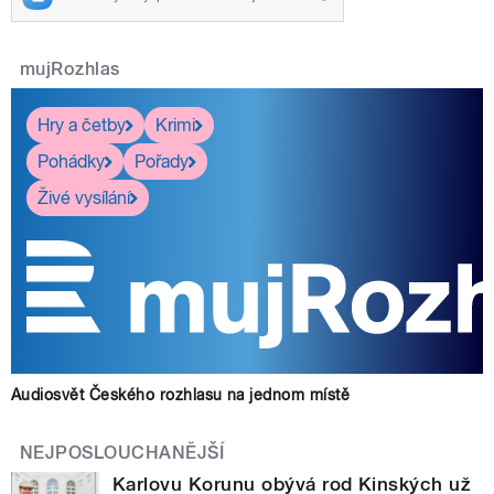
mujRozhlas
Hry a četby
Krimi
Pohádky
Pořady
Živé vysílání
Audiosvět Českého rozhlasu na jednom místě
NEJPOSLOUCHANĚJŠÍ
Karlovu Korunu obývá rod Kinských už