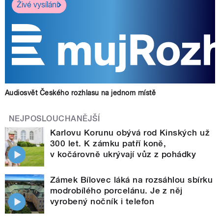
Živé vysílání
Audiosvět Českého rozhlasu na jednom místě
NEJPOSLOUCHANĚJŠÍ
Karlovu Korunu obývá rod Kinských už
300 let. K zámku patří koně,
v kočárovně ukrývají vůz z pohádky
Zámek Bílovec láká na rozsáhlou sbírku
modrobílého porcelánu. Je z něj
vyrobený nočník i telefon