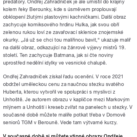
predátory. Ondřej Zahradníček je ale umístil do krajiny
kolem řeky Berounky, kde s úsměvem proplouvají
obklopení žlutými plastovými kachničkami. Další obraz
zachycuje komiksového hrdinu Hulka, jak svou obří
zelenou rukou loví ze zavařovací sklenice znojemské
okurky. „Já už se chci tou malířinou bavit,“ ukazuje malíř
na další obraz, odkazující na žánrové výjevy mistrů 19.
století. Ten zachycuje Batmana, jak si čte noviny
uprostřed nedělní idylky ve vesnické chalupě.
Ondřej Zahradníček získal řadu ocenění. V roce 2021
obdržel uměleckou cenu za naučnou stezku svatého
Huberta, kterou vytvořil ve spolupráci s myslivci z
Unhoště. Je autorem obrazu v kapličce mezi Markovým
mlýnem a Unhoští i kreseb zvířat na panelech u stezky. V
současné době můžete malíře potkat třeba v Domově
seniorů TGM v Berouně. Vede tam výtvarné kurzy.
V současné době si můžete vtipné obrazy Ondřeje