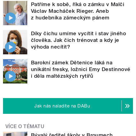
Patříme k sobě, říká o zámku v Malči
Václav Macháček Rieger. Aneb
z hudebníka zámeckým pánem
Díky čichu umíme vycítit i stav jiného
člověka. Jak čich trénovat a kdy je
výhoda necítit?
Barokní zámek Dětenice láká na
unikátní fresky, ložnici Emy Destinnové
i děla maltézských rytířů
Jak nás naladíte na DABu
VÍCE O TÉMATU
Bývalý ředitel školy v Broumech