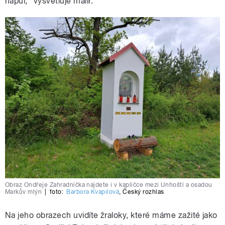
napůl,“ vysvětluje malíř.
Obraz Ondřeje Zahradníčka najdete i v kapličce mezi Unhoští a osadou
Markův mlýn
|
foto:
Barbora Kvapilová
,
Český rozhlas
Na jeho obrazech uvidíte žraloky, které máme zažité jako