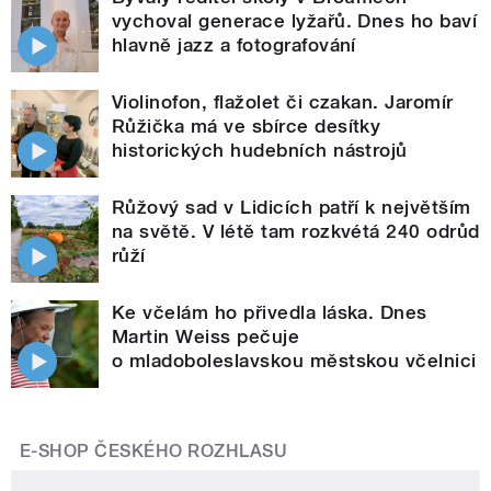
vychoval generace lyžařů. Dnes ho baví
hlavně jazz a fotografování
Violinofon, flažolet či czakan. Jaromír
Růžička má ve sbírce desítky
historických hudebních nástrojů
Růžový sad v Lidicích patří k největším
na světě. V létě tam rozkvétá 240 odrůd
růží
Ke včelám ho přivedla láska. Dnes
Martin Weiss pečuje
o mladoboleslavskou městskou včelnici
E-SHOP ČESKÉHO ROZHLASU