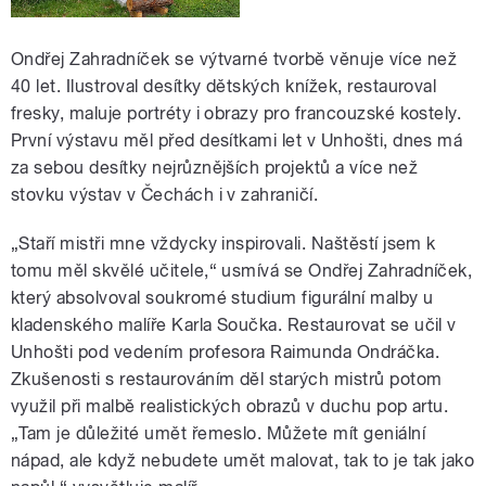
Ondřej Zahradníček se výtvarné tvorbě věnuje více než
40 let. Ilustroval desítky dětských knížek, restauroval
fresky, maluje portréty i obrazy pro francouzské kostely.
První výstavu měl před desítkami let v Unhošti, dnes má
za sebou desítky nejrůznějších projektů a více než
stovku výstav v Čechách i v zahraničí.
„Staří mistři mne vždycky inspirovali. Naštěstí jsem k
tomu měl skvělé učitele,“ usmívá se Ondřej Zahradníček,
který absolvoval soukromé studium figurální malby u
kladenského malíře Karla Součka. Restaurovat se učil v
Unhošti pod vedením profesora Raimunda Ondráčka.
Zkušenosti s restaurováním děl starých mistrů potom
využil při malbě realistických obrazů v duchu pop artu.
„Tam je důležité umět řemeslo. Můžete mít geniální
nápad, ale když nebudete umět malovat, tak to je tak jako