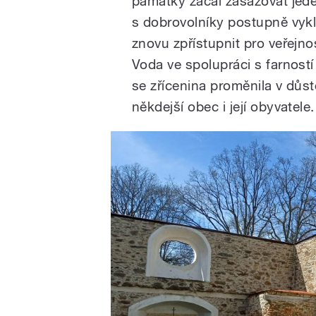
památky začal zasazovat jede
s dobrovolníky postupně vykl
znovu zpřístupnit pro veřejno
Voda ve spolupráci s farností 
se zřícenina proměnila v důst
někdejší obec i její obyvatele.