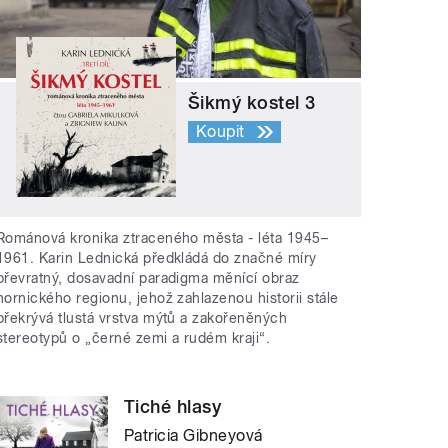
Šikmý kostel 3
Koupit
Románová kronika ztraceného města - léta 1945–
1961. Karin Lednická předkládá do značné míry
převratný, dosavadní paradigma měnící obraz
hornického regionu, jehož zahlazenou historii stále
překrývá tlustá vrstva mýtů a zakořeněných
stereotypů o „černé zemi a rudém kraji“.
Tiché hlasy
Patricia Gibneyová