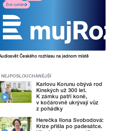
Živé vysílání
Audiosvět Českého rozhlasu na jednom místě
NEJPOSLOUCHANĚJŠÍ
Karlovu Korunu obývá rod
Kinských už 300 let.
K zámku patří koně,
v kočárovně ukrývají vůz
z pohádky
Herečka Ilona Svobodová:
Krize přišla po padesátce.