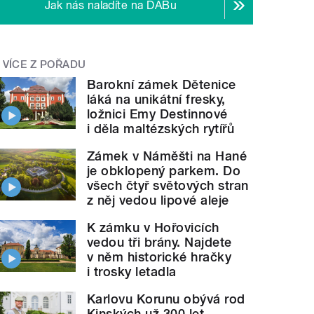
Jak nás naladíte na DABu
VÍCE Z POŘADU
Barokní zámek Dětenice
láká na unikátní fresky,
ložnici Emy Destinnové
i děla maltézských rytířů
Zámek v Náměšti na Hané
je obklopený parkem. Do
všech čtyř světových stran
z něj vedou lipové aleje
K zámku v Hořovicích
vedou tři brány. Najdete
v něm historické hračky
i trosky letadla
Karlovu Korunu obývá rod
Kinských už 300 let.