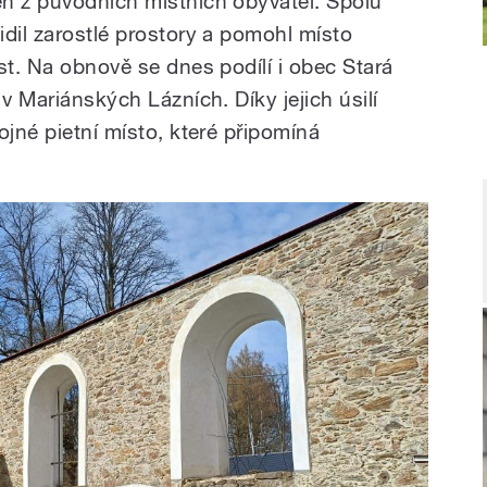
n z původních místních obyvatel. Spolu
idil zarostlé prostory a pomohl místo
st. Na obnově se dnes podílí i obec Stará
v Mariánských Lázních. Díky jejich úsilí
ojné pietní místo, které připomíná