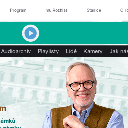
Program
mujRozhlas
Stanice
O r
Audioarchiv
Playlisty
Lidé
Kamery
Jak nás