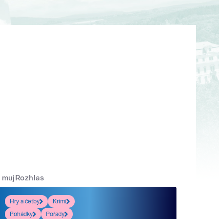
mujRozhlas
Hry a četby
Krimi
Pohádky
Pořady