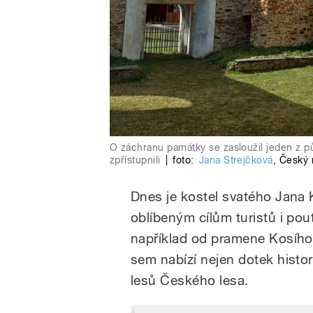
O záchranu památky se zasloužil jeden z pův
zpřístupnili
|
foto:
Jana Strejčková
,
Český 
Dnes je kostel svatého Jana Kř
oblíbeným cílům turistů i pou
například od pramene Kosího
sem nabízí nejen dotek histor
lesů Českého lesa.