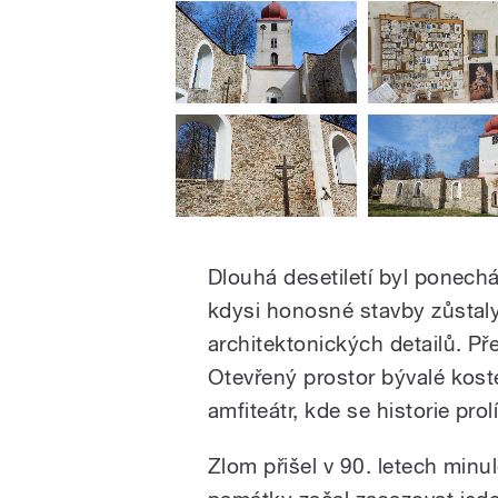
Dlouhá desetiletí byl ponech
kdysi honosné stavby zůstaly
architektonických detailů. Př
Otevřený prostor bývalé koste
amfiteátr, kde se historie prol
Zlom přišel v 90. letech minu