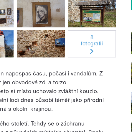
8
fotografií
án napospas času, počasí i vandalům. Z
 jen obvodové zdi a torzo
esto si místo uchovalo zvláštní kouzlo.
lní lodi dnes působí téměř jako přírodní
íná s okolní krajinou.
lého století. Tehdy se o záchranu