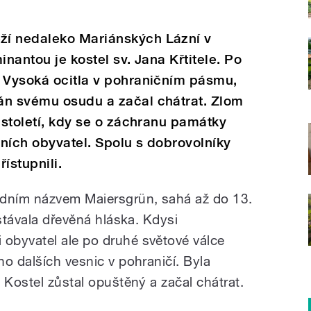
ží nedaleko Mariánských Lázní v
inantou je kostel sv. Jana Křtitele. Po
e Vysoká ocitla v pohraničním pásmu,
án svému osudu a začal chátrat. Zlom
 století, kdy se o záchranu památky
ních obyvatel. Spolu s dobrovolníky
řístupnili.
odním názvem Maiersgrün, sahá až do 13.
 stávala dřevěná hláska. Kdysi
obyvatel ale po druhé světové válce
o dalších vesnic v pohraničí. Byla
 Kostel zůstal opuštěný a začal chátrat.