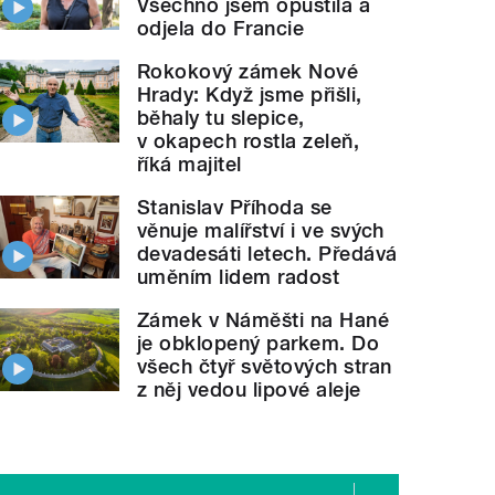
Všechno jsem opustila a
odjela do Francie
Rokokový zámek Nové
Hrady: Když jsme přišli,
běhaly tu slepice,
v okapech rostla zeleň,
říká majitel
Stanislav Příhoda se
věnuje malířství i ve svých
devadesáti letech. Předává
uměním lidem radost
Zámek v Náměšti na Hané
je obklopený parkem. Do
všech čtyř světových stran
z něj vedou lipové aleje