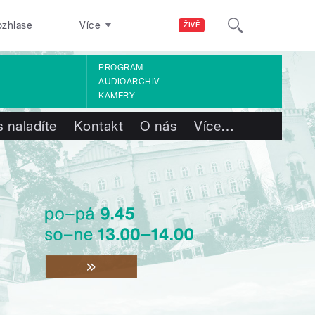
ozhlase
Více
ŽIVĚ
PROGRAM
AUDIOARCHIV
KAMERY
 naladíte
Kontakt
O nás
Více
…