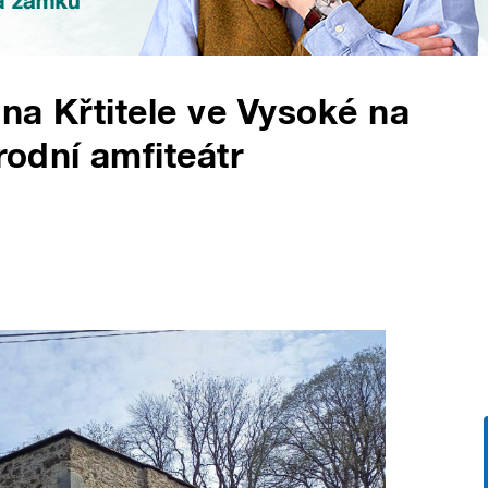
ana Křtitele ve Vysoké na
odní amfiteátr