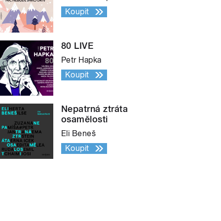
Koupit
80 LIVE
Petr Hapka
Koupit
Nepatrná ztráta
osamělosti
Eli Beneš
Koupit