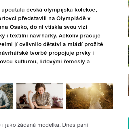
t upoutala česká olympijská kolekce,
ortovci představili na Olympiádě v
na Osako, do ní vtiskla svou vizi
y i textilní návrhářky. Ačkoliv pracuje
elmi jí ovlivnilo dětství a mládí prožité
ávrhářské tvorbě propojuje prvky i
dovou kulturou, lidovými řemesly a
 i jako žádaná modelka. Dnes paní