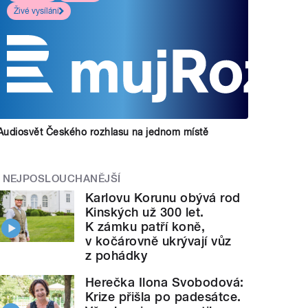
Živé vysílání
Audiosvět Českého rozhlasu na jednom místě
NEJPOSLOUCHANĚJŠÍ
Karlovu Korunu obývá rod
Kinských už 300 let.
K zámku patří koně,
v kočárovně ukrývají vůz
z pohádky
Herečka Ilona Svobodová:
Krize přišla po padesátce.