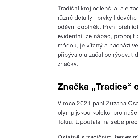
Tradiční kroj odlehčila, ale z
různé detaily i prvky lidovéh
oděvní doplněk. První přehlíd
evidentní, že nápad, propojit
módou, je vítaný a nachází v
přibývalo a začal se rýsovat d
značky.
Značka „Tradice“ o
V roce 2021 paní Zuzana Osa
olympijskou kolekci pro naše
Tokiu. Upoutala na sebe pře
Ostatně s tradičními řemesln