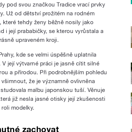
y pod svou značkou Tradice vrací prvky
ity. Už od dětství prožitém na rodném
, které tehdy ženy běžně nosily jako
 i její prababičky, se kterou vyrůstala a
krásně upraveném kroji.
Prahy, kde se velmi úspěšně uplatnila
V její výtvarné práci je jasně cítit silné
urou a přírodou. Při podrobnějším pohledu
e všimnout, že je významně ovlivněna
a studovala malbu japonskou tuší. Věnuje
která již nesla jasné otisky její zkušenosti
roli modelky.
nutné zachovat