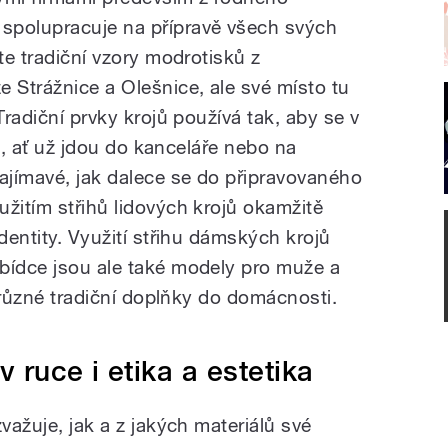
spolupracuje na přípravě všech svých
te tradiční vzory modrotisků z
 Strážnice a Olešnice, ale své místo tu
Tradiční prvky krojů používá tak, aby se v
bře, ať už jdou do kanceláře nebo na
zajímavé, jak dalece se do připravovaného
žitím střihů lidových krojů okamžitě
identity. Využití střihu dámských krojů
bídce jsou ale také modely pro muže a
i různé tradiční doplňky do domácnosti.
v ruce i etika a estetika
važuje, jak a z jakých materiálů své