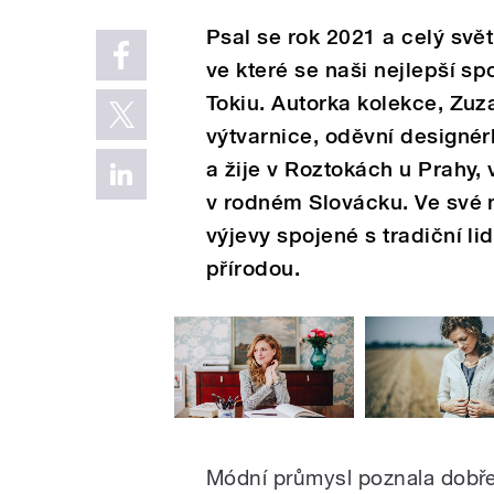
Psal se rok 2021 a celý svě
ve které se naši nejlepší sp
Tokiu. Autorka kolekce, Zuza
výtvarnice, oděvní designérk
a žije v Roztokách u Prahy, v
v rodném Slovácku. Ve své n
výjevy spojené s tradiční li
přírodou.
Módní průmysl poznala dobře