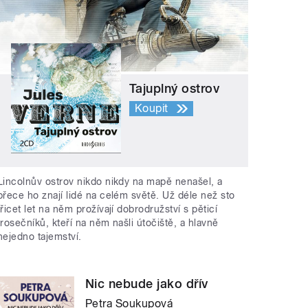
Tajuplný ostrov
Koupit
Lincolnův ostrov nikdo nikdy na mapě nenašel, a
přece ho znají lidé na celém světě. Už déle než sto
třicet let na něm prožívají dobrodružství s pěticí
trosečníků, kteří na něm našli útočiště, a hlavně
nejedno tajemství.
Nic nebude jako dřív
Petra Soukupová