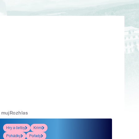
mujRozhlas
Hry a četby
Krimi
Pohádky
Pořady