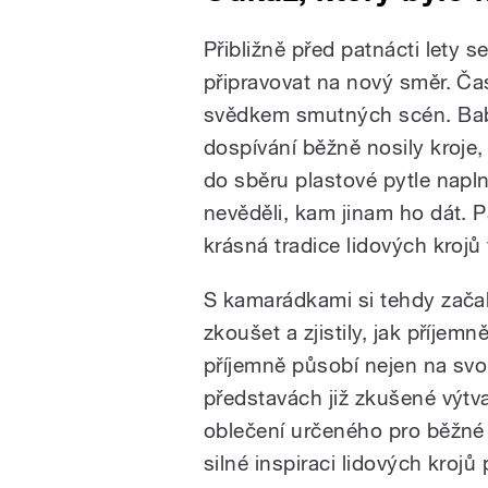
Přibližně před patnácti lety s
připravovat na nový směr. Ča
svědkem smutných scén. Babič
dospívání běžně nosily kroje,
do sběru plastové pytle napl
nevěděli, kam jinam ho dát. P
krásná tradice lidových krojů 
S kamarádkami si tehdy začal
zkoušet a zjistily, jak příjem
příjemně působí nejen na svou
představách již zkušené výtva
oblečení určeného pro běžné
silné inspiraci lidových krojů