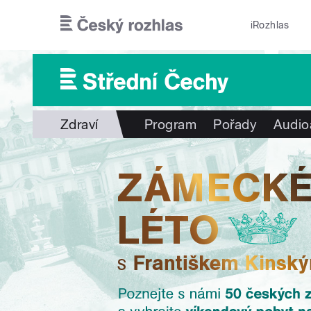
Přejít k hlavnímu obsahu
iRozhlas
Zdraví
Program
Pořady
Audio