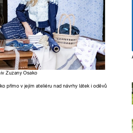
hiv Zuzany Osako
 přímo v jejím ateliéru nad návrhy látek i oděvů