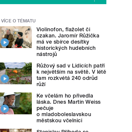
VÍCE O TÉMATU
Violinofon, flažolet či
czakan. Jaromír Růžička
má ve sbírce desítky
historických hudebních
nástrojů
Růžový sad v Lidicích patří
k největším na světě. V létě
tam rozkvétá 240 odrůd
růží
Ke včelám ho přivedla
láska. Dnes Martin Weiss
pečuje
o mladoboleslavskou
městskou včelnici
Stanislav Příhoda se