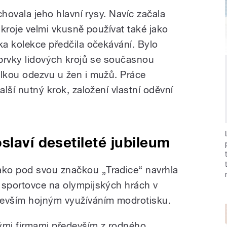
achovala jeho hlavní rysy. Navíc začala
o kroje velmi vkusně používat také jako
ka kolekce předčila očekávání. Bylo
 prvky lidových krojů se současnou
elkou odezvu u žen i mužů. Práce
alší nutný krok, založení vlastní oděvní
slaví desetileté jubileum
ko pod svou značkou „Tradice“ navrhla
 sportovce na olympijských hrách v
devším hojným využíváním modrotisku.
ými firmami především z rodného