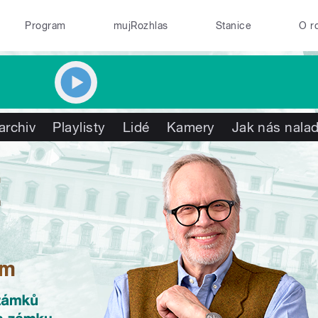
Program
mujRozhlas
Stanice
O r
archiv
Playlisty
Lidé
Kamery
Jak nás nalad