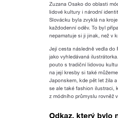
Zuzana Osako do oblasti mód
lidové kultury i národní ident
Slovácku byla zvyklá na kroje
každodenní oděv. To byl případ
nepamatuje si ji jinak, než v 
Její cesta následně vedla do 
jako vyhledávaná ilustrátorka. 
pouto s tradiční lidovou kult
na její kresby si také můžem
Japonskem, kde pět let žila 
se ale také fashion ilustraci, 
z módního průmyslu rovněž v 
Odkaz, který bylo 