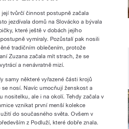
e její tvůrčí činnost postupně začala
sto jezdívala domů na Slovácko a bývala
ky, které ještě v dobách jejího
 postupně vymíraly. Pozůstalí pak nosili
něné tradičním oblečením, protože
aní Zuzana začala mít strach, že se
vytrácí a nenávratně mizí.
y samy některé vyřazené části krojů
ně se nosí. Navíc umocňují ženskost a
 nositelku, ale i na okolí. Tehdy začala v
rnice vznikat první menší kolekce
 užití do současného světa. Ovšem v
 především z Podluží, které dobře znala.