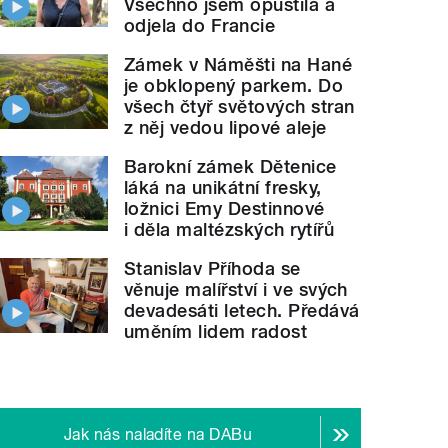
Všechno jsem opustila a
odjela do Francie
Zámek v Náměšti na Hané
je obklopený parkem. Do
všech čtyř světových stran
z něj vedou lipové aleje
Barokní zámek Dětenice
láká na unikátní fresky,
ložnici Emy Destinnové
i děla maltézských rytířů
Stanislav Příhoda se
věnuje malířství i ve svých
devadesáti letech. Předává
uměním lidem radost
Jak nás naladíte na DABu