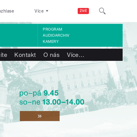
ozhlase
Více
ŽIVĚ
PROGRAM
AUDIOARCHIV
KAMERY
íte
Kontakt
O nás
Více
…