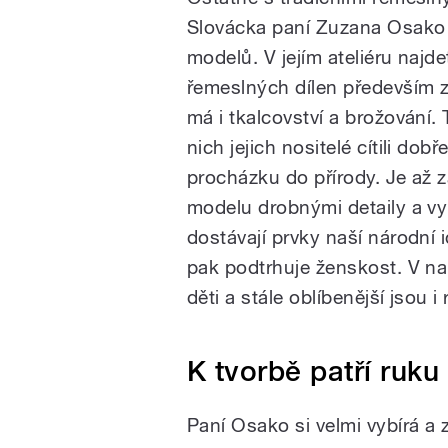
Slovácka paní Zuzana Osako 
modelů. V jejím ateliéru najde
řemeslných dílen především ze
má i tkalcovství a brožování. 
nich jejich nositelé cítili do
procházku do přírody. Je až 
modelu drobnými detaily a vyu
dostávají prvky naší národní 
pak podtrhuje ženskost. V na
děti a stále oblíbenější jsou 
K tvorbě patří ruku 
Paní Osako si velmi vybírá a z