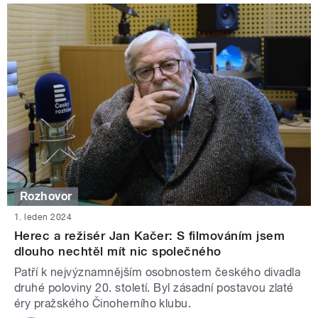
Rozhovor
1. leden 2024
Herec a režisér Jan Kačer: S filmováním jsem
dlouho nechtěl mít nic společného
Patří k nejvýznamnějším osobnostem českého divadla
druhé poloviny 20. století. Byl zásadní postavou zlaté
éry pražského Činoherního klubu.