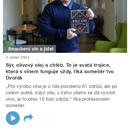
Snoubení vín a jídel
2. leden 2024
Sýr, olivový olej a chléb. To je svatá trojice,
která s vínem funguje vždy, říká someliér Ivo
Dvořák
„Pro výrobu vína je u nás povoleno 61 odrůd, ale po
celém světě, když víte, z čeho všeho se dá vyrobit
víno, je to přes 10 tisíc odrůd,“ říká profesionální
someliér.