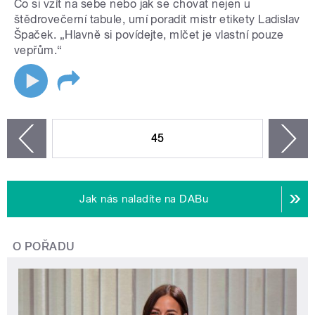
Co si vzít na sebe nebo jak se chovat nejen u
štědrovečerní tabule, umí poradit mistr etikety Ladislav
Špaček. „Hlavně si povídejte, mlčet je vlastní pouze
vepřům.“
STRÁNKY
45
n
zí
Jak nás naladíte na DABu
O POŘADU