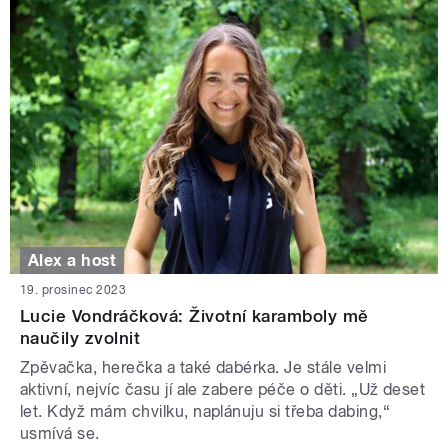
Alex a host
19. prosinec 2023
Lucie Vondráčková: Životní karamboly mě
naučily zvolnit
Zpěvačka, herečka a také dabérka. Je stále velmi
aktivní, nejvíc času jí ale zabere péče o děti. „Už deset
let. Když mám chvilku, naplánuju si třeba dabing,“
usmívá se.