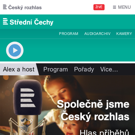
Přejít k hlavnímu obsahu
MENU
ŽIVĚ
PROGRAM
AUDIOARCHIV
KAMERY
Alex a host
Program
Pořady
Více
…