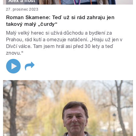
Alex a host
27. prosinec 2023
Roman Skamene: Teď už si rád zahraju jen
takový malý „čurdy“
Malý velký herec si užívá důchodu a bydlení za
Prahou, rád kutí a omezuje natáčení. „Hraju už jen v
Dívčí válce. Tam jsem hrál asi před 30 lety a teď
znovu.“