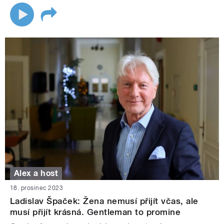
Alex a host
18. prosinec 2023
Ladislav Špaček: Žena nemusí přijít včas, ale
musí přijít krásná. Gentleman to promine