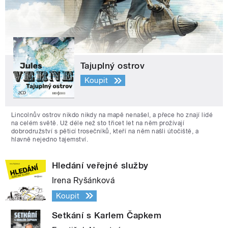
Tajuplný ostrov
Koupit
Lincolnův ostrov nikdo nikdy na mapě nenašel, a přece ho znají lidé
na celém světě. Už déle než sto třicet let na něm prožívají
dobrodružství s pěticí trosečníků, kteří na něm našli útočiště, a
hlavně nejedno tajemství.
Hledání veřejné služby
Irena Ryšánková
Koupit
Setkání s Karlem Čapkem