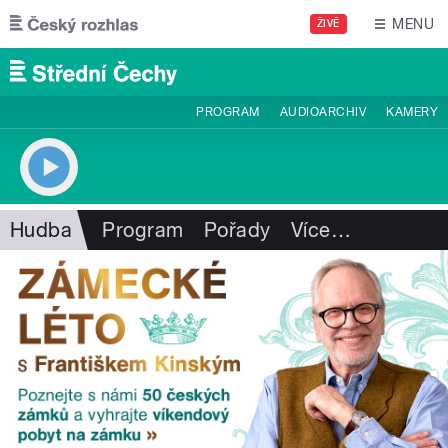
Přejít k hlavnímu obsahu
MENU
ŽIVĚ
PROGRAM
AUDIOARCHIV
KAMERY
Hudba
Program
Pořady
Více
…