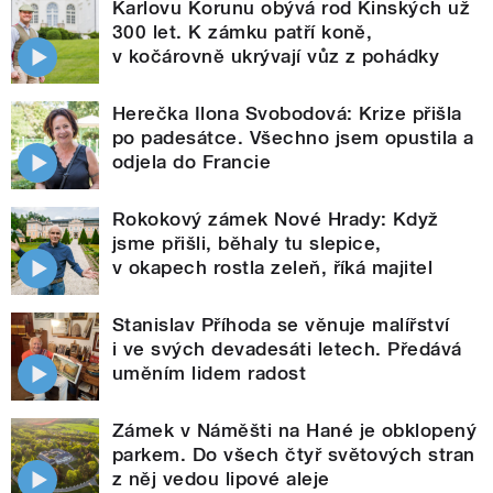
Karlovu Korunu obývá rod Kinských už
300 let. K zámku patří koně,
v kočárovně ukrývají vůz z pohádky
Herečka Ilona Svobodová: Krize přišla
po padesátce. Všechno jsem opustila a
odjela do Francie
Rokokový zámek Nové Hrady: Když
jsme přišli, běhaly tu slepice,
v okapech rostla zeleň, říká majitel
Stanislav Příhoda se věnuje malířství
i ve svých devadesáti letech. Předává
uměním lidem radost
Zámek v Náměšti na Hané je obklopený
parkem. Do všech čtyř světových stran
z něj vedou lipové aleje