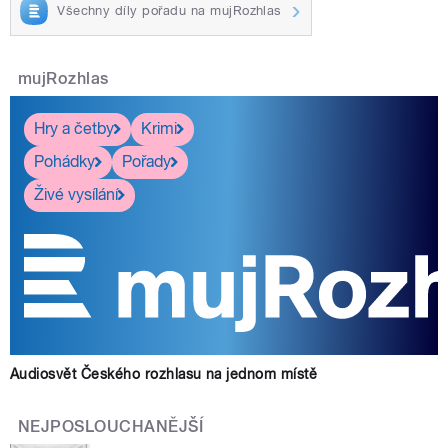
Všechny díly pořadu na mujRozhlas
mujRozhlas
Hry a četby
Krimi
Pohádky
Pořady
Živé vysílání
Audiosvět Českého rozhlasu na jednom místě
NEJPOSLOUCHANĚJŠÍ