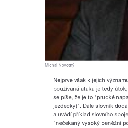
Michal Novotný
Nejprve však k jejich význam
používaná ataka je tedy útok
se píše, že je to "prudké nap
jezdecký)". Dále slovník dodá
a uvádí příklad slovního spoje
"nečekaný vysoký peněžní po