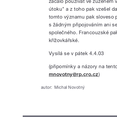
začalo používat ve zúženém vý
útoku" a z toho pak vzešel d
tomto významu pak sloveso př
s žádným připojováním ani s
společného. Francouzské pak 
křížovkářské.
Vysílá se v pátek 4.4.03
(připomínky a názory na tent
mnovotny@rp.cro.cz
)
autor:
Michal Novotný