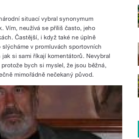
inárodní situací vybral synonymum
. Vím, neužívá se příliš často, jeho
vkách. Častější, i když také ne úplně
to slýcháme v promluvách sportovních
 jak si sami říkají komentátorů. Nevybral
, protože bych si myslel, že jsou běžná,
kutečně mimořádně nečekaný původ.