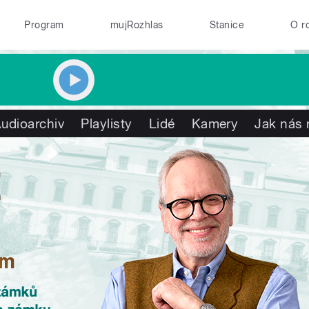
Program
mujRozhlas
Stanice
O r
udioarchiv
Playlisty
Lidé
Kamery
Jak nás 