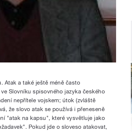
u. Atak a také ještě méně často
; ve Slovníku spisovného jazyka českého
adení nepřítele vojskem; útok (zvláště
vá, že slovo atak se používá i přeneseně
ní "atak na kapsu", které vysvětluje jako
žadavek". Pokud jde o sloveso atakovat,