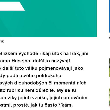
řík
Blízkém východě říkají útok na Irák, jiní
ma Husejna, další to nazývají
 další tuto válku pojmenovávají jako
ždý podle svého politického
 svých dlouhodobých či momentálních
to rubriku není důležité. My se tu
mžiky jejich vzniku, jejich putováním
stmi, prostě, jak tu často říkám,