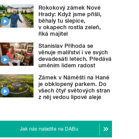
Rokokový zámek Nové
Hrady: Když jsme přišli,
běhaly tu slepice,
v okapech rostla zeleň,
říká majitel
Stanislav Příhoda se
věnuje malířství i ve svých
devadesáti letech. Předává
uměním lidem radost
Zámek v Náměšti na Hané
je obklopený parkem. Do
všech čtyř světových stran
z něj vedou lipové aleje
Jak nás naladíte na DABu