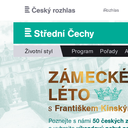
Přejít k hlavnímu obsahu
iRozhlas
Životní styl
Program
Pořady
A