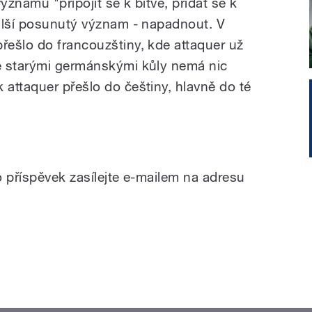
znamu "připojit se k bitvě, přidat se k
alší posunutý význam - napadnout. V
ešlo do francouzštiny, kde attaquer už
e starými germánskými kůly nemá nic
attaquer přešlo do češtiny, hlavně do té
o příspěvek zasílejte e-mailem na adresu