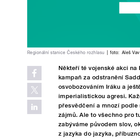
Regionální stanice Českého rozhlasu
|
foto:
Aleš Vav
Někteří té vojenské akci na 
kampaň za odstranění Sadda
osvobozováním Iráku a ještě
imperialistickou agresi. Ka
přesvědčení a mnozí podle
zájmů. Ale to všechno pro tu
zabýváme původem slov, oka
z jazyka do jazyka, příbuzno