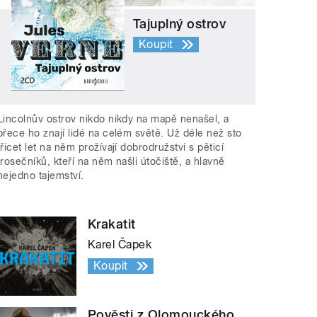
Tajuplný ostrov
Koupit
Lincolnův ostrov nikdo nikdy na mapě nenašel, a
přece ho znají lidé na celém světě. Už déle než sto
třicet let na něm prožívají dobrodružství s pěticí
trosečníků, kteří na něm našli útočiště, a hlavně
nejedno tajemství.
Krakatit
Karel Čapek
Koupit
Pověsti z Olomouckého