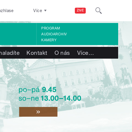
ozhlase
Více
ŽIVĚ
PROGRAM
AUDIOARCHIV
KAMERY
naladíte
Kontakt
O nás
Více
…