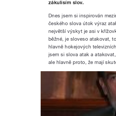
zákulisím slov.
Dnes jsem si inspirován mez
českého slova útok výraz atak
největší výskyt je asi v křížo
běžné, je sloveso atakovat, 
hlavně hokejových televizních
jsem si slova atak a atakovat
ale hlavně proto, že mají s