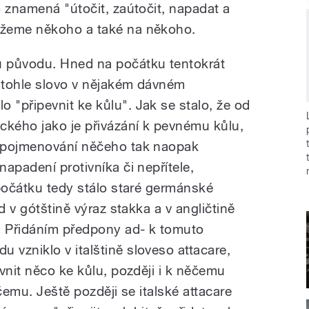
o znamená "útočit, zaútočit, napadat a
ůžeme někoho a také na někoho.
 původu. Hned na počátku tentokrát
 tohle slovo v nějakém dávném
"připevnit ke kůlu". Jak se stalo, že od
ckého jako je přivázání k pevnému kůlu,
 pojmenování něčeho tak naopak
apadení protivníka či nepřítele,
 počátku tedy stálo staré germánské
d v gótštině výraz stakka a v angličtině
. Přidáním předpony ad- k tomuto
vzniklo v italštině sloveso attacare,
vnit něco ke kůlu, později i k něčemu
čemu. Ještě později se italské attacare