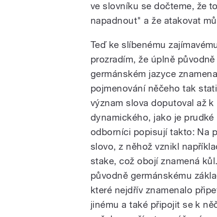
ve slovníku se dočteme, že t
napadnout" a že atakovat m
Teď ke slíbenému zajímavému
prozradím, že úplně původně
germánském jazyce znamenalo 
pojmenování něčeho tak stati
význam slova doputoval až k
dynamického, jako je prudké n
odborníci popisují takto: Na
slovo, z něhož vznikl napříkla
stake, což obojí znamená kůl
původně germánskému základu 
které nejdřív znamenalo připe
jinému a také připojit se k ně