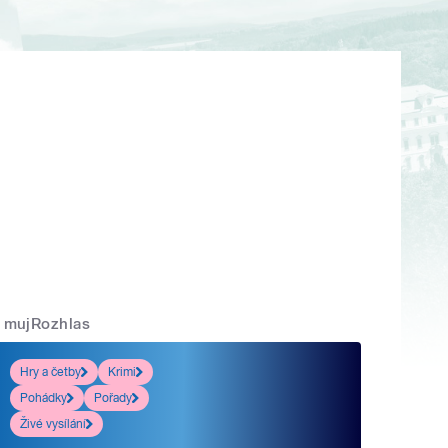
mujRozhlas
Hry a četby
Krimi
Pohádky
Pořady
Živé vysílání