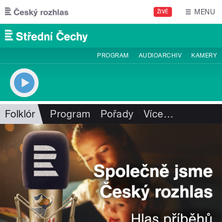
Přejít k hlavnímu obsahu
MENU
ŽIVĚ
PROGRAM
AUDIOARCHIV
KAMERY
Folklór
Program
Pořady
Více
…