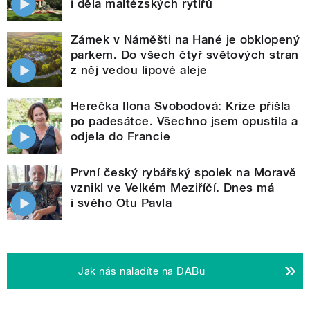
i děla maltézských rytířů
Zámek v Náměšti na Hané je obklopený
parkem. Do všech čtyř světových stran
z něj vedou lipové aleje
Herečka Ilona Svobodová: Krize přišla
po padesátce. Všechno jsem opustila a
odjela do Francie
První český rybářský spolek na Moravě
vznikl ve Velkém Meziříčí. Dnes má
i svého Otu Pavla
Jak nás naladíte na DABu