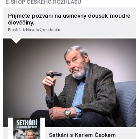
E-SHOP ČESKÉHO ROZHLASU
Přijměte pozvání na úsměvný doušek moudré
člověčiny.
František Novotný, moderátor
Setkání s Karlem Čapkem