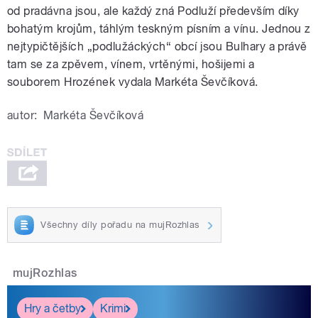
od pradávna jsou, ale každý zná Podluží především díky
bohatým krojům, táhlým teskným písním a vínu. Jednou z
nejtypičtějších „podlužáckých“ obcí jsou Bulhary a právě
tam se za zpěvem, vínem, vrtěnými, hošijemi a
souborem Hrozének vydala Markéta Ševčíková.
autor:
Markéta Ševčíková
Všechny díly pořadu na mujRozhlas
mujRozhlas
Hry a četby
Krimi