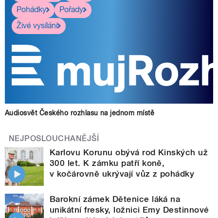
Pohádky
Pořady
Živé vysílání
Audiosvět Českého rozhlasu na jednom místě
NEJPOSLOUCHANĚJŠÍ
Karlovu Korunu obývá rod Kinských už
300 let. K zámku patří koně,
v kočárovně ukrývají vůz z pohádky
Barokní zámek Dětenice láká na
unikátní fresky, ložnici Emy Destinnové