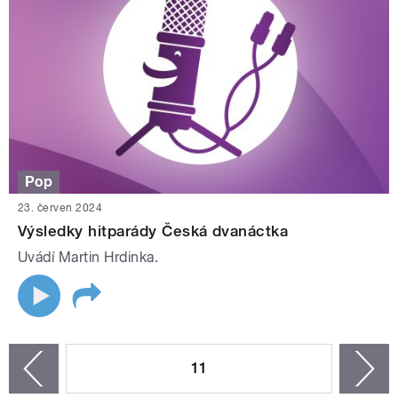
Pop
23. červen 2024
Výsledky hitparády Česká dvanáctka
Uvádí Martin Hrdinka.
STRÁNKY
11
n
zí