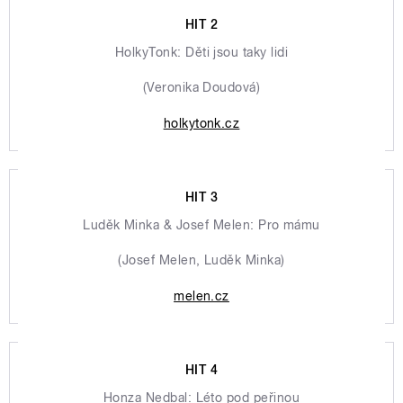
HIT 2
HolkyTonk: Děti jsou taky lidi
(Veronika Doudová)
holkytonk.cz
HIT 3
Luděk Minka & Josef Melen: Pro mámu
(Josef Melen, Luděk Minka)
melen.cz
HIT 4
Honza Nedbal: Léto pod peřinou