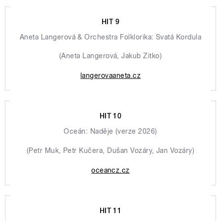
HIT 9
Aneta Langerová & Orchestra Folklorika: Svatá Kordula
(Aneta Langerová, Jakub Zitko)
langerovaaneta.cz
HIT 10
Oceán: Naděje (verze 2026)
(Petr Muk, Petr Kučera, Dušan Vozáry, Jan Vozáry)
oceancz.cz
HIT 11