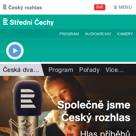
Přejít k hlavnímu obsahu
MENU
ŽIVĚ
PROGRAM
AUDIOARCHIV
KAMERY
Česká dvanáctka
Program
Pořady
Více
…