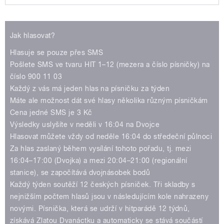
Play /
Jak hlasovat?
Hlasuje se pouze přes SMS
Pošlete SMS ve tvaru HIT 1–12 (mezera a číslo písničky) na
číslo 900 11 03
Každý z vás má jeden hlas na písničku za týden
Máte ale možnost dát své hlasy několika různým písničkám
pause
Cena jedné SMS je 3 Kč
Výsledky uslyšíte v neděli v 16:04 na Dvojce
Hlasovat můžete vždy od neděle 16:04 do středeční půlnoci
Za hlas zaslaný během vysílání tohoto pořadu, tj. mezi
16:04–17:00 (Dvojka) a mezi 20:04–21:00 (regionální
stanice), se započítává dvojnásobek bodů
Každý týden soutěží 12 českých písniček. Tři skladby s
nejnižším počtem hlasů jsou v následujícím kole nahrazeny
novými. Písnička, která se udrží v hitparádě 12 týdnů,
získává Zlatou Dvanáctku a automaticky se stává součástí