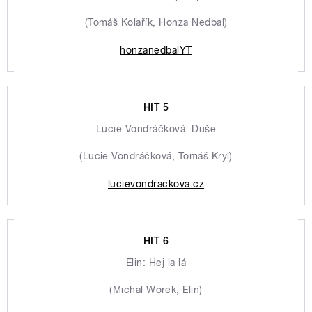
(Tomáš Kolařík, Honza Nedbal)
honzanedbalYT
HIT 5
Lucie Vondráčková: Duše
(Lucie Vondráčková, Tomáš Kryl)
lucievondrackova.cz
HIT 6
Elin: Hej la lá
(Michal Worek, Elin)