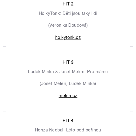
HIT 2
HolkyTonk: Děti jsou taky lidi
(Veronika Doudová)
holkytonk.cz
HIT 3
Luděk Minka & Josef Melen: Pro mámu
(Josef Melen, Luděk Minka)
melen.cz
HIT 4
Honza Nedbal: Léto pod peřinou