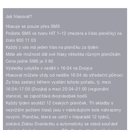
Play /
Jak hlasovat?
Hlasuje se pouze přes SMS
Pošlete SMS ve tvaru HIT 1–12 (mezera a číslo písničky) na
číslo 900 11 03
Každý z vás má jeden hlas na písničku za týden
Máte ale možnost dát své hlasy několika různým písničkám
pause
Cena jedné SMS je 3 Kč
Výsledky uslyšíte v neděli v 16:04 na Dvojce
Hlasovat můžete vždy od neděle 16:04 do středeční půlnoci
Za hlas zaslaný během vysílání tohoto pořadu, tj. mezi
16:04–17:00 (Dvojka) a mezi 20:04–21:00 (regionální
stanice), se započítává dvojnásobek bodů
Každý týden soutěží 12 českých písniček. Tři skladby s
nejnižším počtem hlasů jsou v následujícím kole nahrazeny
novými. Písnička, která se udrží v hitparádě 12 týdnů,
získává Zlatou Dvanáctku a automaticky se stává součástí