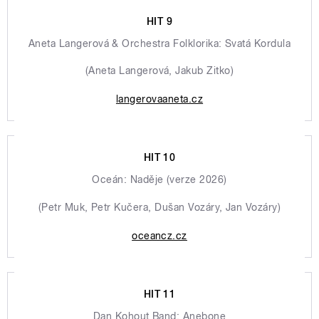
HIT 9
Aneta Langerová & Orchestra Folklorika: Svatá Kordula
(Aneta Langerová, Jakub Zitko)
langerovaaneta.cz
HIT 10
Oceán: Naděje (verze 2026)
(Petr Muk, Petr Kučera, Dušan Vozáry, Jan Vozáry)
oceancz.cz
HIT 11
Dan Kohout Band: Anebone