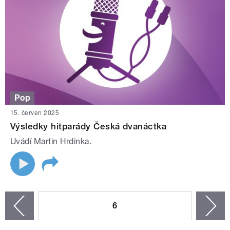
Pop
15. červen 2025
Výsledky hitparády Česká dvanáctka
Uvádí Martin Hrdinka.
STRÁNKY
6
n
zí