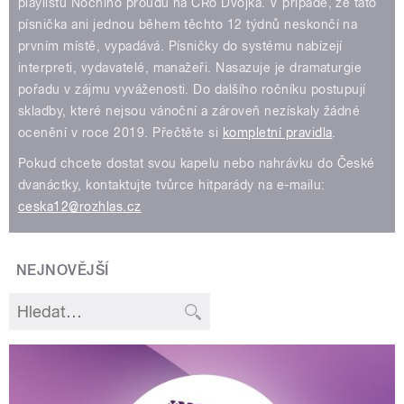
playlistu Nočního proudu na ČRo Dvojka. V případě, že tato
písnička ani jednou během těchto 12 týdnů neskončí na
prvním místě, vypadává. Písničky do systému nabízejí
interpreti, vydavatelé, manažeři. Nasazuje je dramaturgie
pořadu v zájmu vyváženosti. Do dalšího ročníku postupují
skladby, které nejsou vánoční a zároveň nezískaly žádné
ocenění v roce 2019. Přečtěte si
kompletní pravidla
.
Pokud chcete dostat svou kapelu nebo nahrávku do České
dvanáctky, kontaktujte tvůrce hitparády na e-mailu:
ceska12@rozhlas.cz
NEJNOVĚJŠÍ