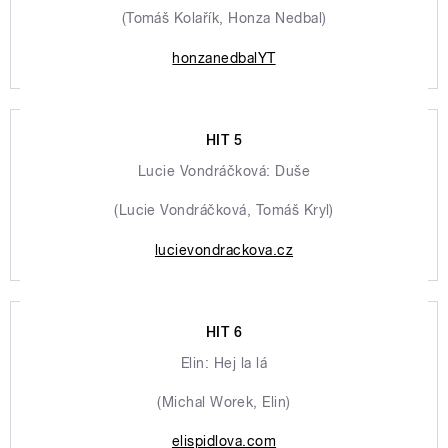
(Tomáš Kolařík, Honza Nedbal)
honzanedbalYT
HIT 5
Lucie Vondráčková: Duše
(Lucie Vondráčková, Tomáš Kryl)
lucievondrackova.cz
HIT 6
Elin: Hej la lá
(Michal Worek, Elin)
elispidlova.com