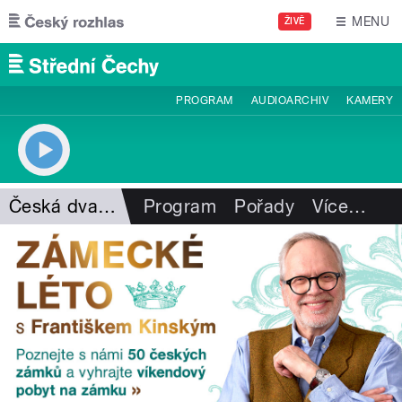
Přejít k hlavnímu obsahu
MENU
ŽIVĚ
PROGRAM
AUDIOARCHIV
KAMERY
Česká dvanáctka
Program
Pořady
Více
…