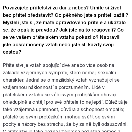
Považujete přátelství za dar z nebes? Umíte si život
bez přátel představit? Co pěkného jste s práteli zažili?
Mysleli jste si, že máte opravdového přítele a ukázalo
se, že opak je pravdou? Jak jste na to reagovali? Co
se ve vašem přátelském vztahu pokazilo? Napravili
jste pošramocený vztah nebo jste šli každý svojí
cestou?
Přátelství je vztah spojující dvě anebo více osob na
základě vzájemných sympatií, které nemají sexuální
charakter. Jedná se o mezilidský vztah vyznačující se
vzájemnou náklonností a porozuměním. Lidé v
přátelském vztahu se vůči svým protějškům chovají
ohleduplně a chtějí pro své přátele to nejlepší. Důležitá je
také vzájemná upřímnost, důvěra a schopnost empatie;
přátelé se svým protějškům mohou svěřit se svými
pocity a názory bez strachu, že by za ně byli odsuzováni.
V přátelství je také běžná vzájemná nezištná pomoc a