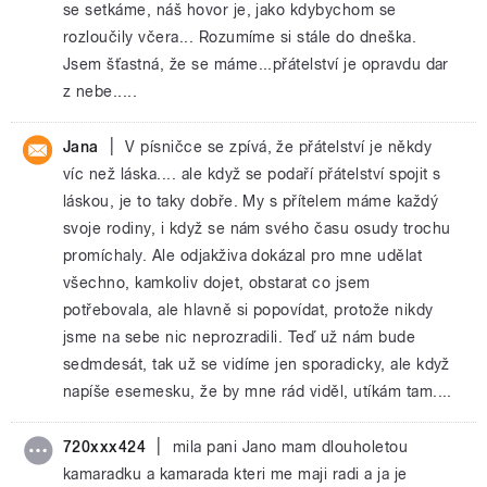
se setkáme, náš hovor je, jako kdybychom se
rozloučily včera... Rozumíme si stále do dneška.
Jsem šťastná, že se máme...přátelství je opravdu dar
z nebe.....
|
Jana
V písničce se zpívá, že přátelství je někdy
víc než láska.... ale když se podaří přátelství spojit s
láskou, je to taky dobře. My s přítelem máme každý
svoje rodiny, i když se nám svého času osudy trochu
promíchaly. Ale odjakživa dokázal pro mne udělat
všechno, kamkoliv dojet, obstarat co jsem
potřebovala, ale hlavně si popovídat, protože nikdy
jsme na sebe nic neprozradili. Teď už nám bude
sedmdesát, tak už se vidíme jen sporadicky, ale když
napíše esemesku, že by mne rád viděl, utíkám tam....
|
720xxx424
mila pani Jano mam dlouholetou
kamaradku a kamarada kteri me maji radi a ja je