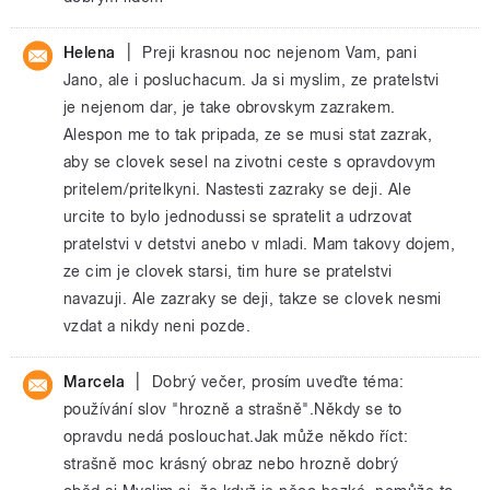
|
Helena
Preji krasnou noc nejenom Vam, pani
Jano, ale i posluchacum. Ja si myslim, ze pratelstvi
je nejenom dar, je take obrovskym zazrakem.
Alespon me to tak pripada, ze se musi stat zazrak,
aby se clovek sesel na zivotni ceste s opravdovym
pritelem/pritelkyni. Nastesti zazraky se deji. Ale
urcite to bylo jednodussi se spratelit a udrzovat
pratelstvi v detstvi anebo v mladi. Mam takovy dojem,
ze cim je clovek starsi, tim hure se pratelstvi
navazuji. Ale zazraky se deji, takze se clovek nesmi
vzdat a nikdy neni pozde.
|
Marcela
Dobrý večer, prosím uveďte téma:
používání slov "hrozně a strašně".Někdy se to
opravdu nedá poslouchat.Jak může někdo říct:
strašně moc krásný obraz nebo hrozně dobrý