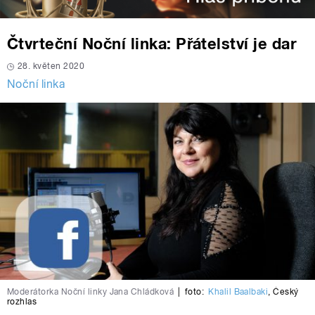
Čtvrteční Noční linka: Přátelství je dar
28. květen 2020
Noční linka
Moderátorka Noční linky Jana Chládková
|
foto:
Khalil Baalbaki
,
Český
rozhlas