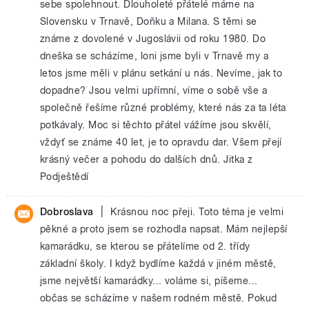
sebe spolehnout. Dlouholeté přátelé máme na
Slovensku v Trnavě, Doňku a Milana. S těmi se
známe z dovolené v Jugoslávii od roku 1980. Do
dneška se scházíme, loni jsme byli v Trnavě my a
letos jsme měli v plánu setkání u nás. Nevíme, jak to
dopadne? Jsou velmi upřímní, víme o sobě vše a
společně řešíme různé problémy, které nás za ta léta
potkávaly. Moc si těchto přátel vážíme jsou skvělí,
vždyť se známe 40 let, je to opravdu dar. Všem přejí
krásný večer a pohodu do dalších dnů. Jitka z
Podještědí
|
Dobroslava
Krásnou noc přeji. Toto téma je velmi
pěkné a proto jsem se rozhodla napsat. Mám nejlepší
kamarádku, se kterou se přátelíme od 2. třídy
základní školy. I když bydlíme každá v jiném městě,
jsme největší kamarádky... voláme si, píšeme...
občas se scházíme v našem rodném městě. Pokud