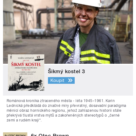
Šikmý kostel 3
Koupit
Románová kronika ztraceného města - léta 1945–1961. Karin
Lednická předkládá do značné míry převratný, dosavadní paradigma
měnící obraz hornického regionu, jehož zahlazenou historii stále
překrývá tlustá vrstva mýtů a zakořeněných stereotypů o „černé
zemi a rudém kraji“.
6x Otec Brown