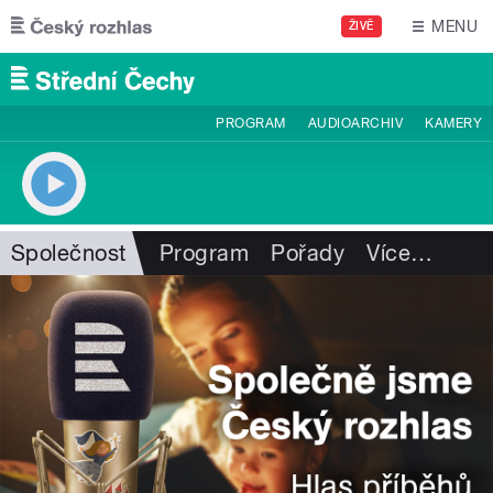
Přejít k hlavnímu obsahu
MENU
ŽIVĚ
PROGRAM
AUDIOARCHIV
KAMERY
Společnost
Program
Pořady
Více
…