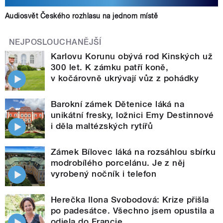
Audiosvět Českého rozhlasu na jednom místě
NEJPOSLOUCHANĚJŠÍ
Karlovu Korunu obývá rod Kinských už
300 let. K zámku patří koně,
v kočárovně ukrývají vůz z pohádky
Barokní zámek Dětenice láká na
unikátní fresky, ložnici Emy Destinnové
i děla maltézských rytířů
Zámek Bílovec láká na rozsáhlou sbírku
modrobílého porcelánu. Je z něj
vyrobený nočník i telefon
Herečka Ilona Svobodová: Krize přišla
po padesátce. Všechno jsem opustila a
odjela do Francie