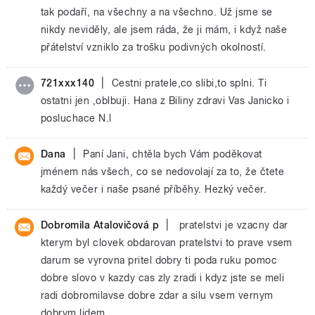
tak podaří, na všechny a na všechno. Už jsme se
nikdy neviděly, ale jsem ráda, že ji mám, i když naše
přátelství vzniklo za trošku podivných okolností.
|
721xxx140
Cestni pratele,co slibi,to splni. Ti
ostatni jen ,oblbuji. Hana z Biliny zdravi Vas Janicko i
posluchace N.l
|
Dana
Paní Jani, chtěla bych Vám poděkovat
jménem nás všech, co se nedovolají za to, že čtete
každý večer i naše psané příběhy. Hezký večer.
|
Dobromila Atalovičová p
pratelstvi je vzacny dar
kterym byl clovek obdarovan pratelstvi to prave vsem
darum se vyrovna pritel dobry ti poda ruku pomoc
dobre slovo v kazdy cas zly zradi i kdyz jste se meli
radi dobromilavse dobre zdar a silu vsem vernym
dobrym lidem