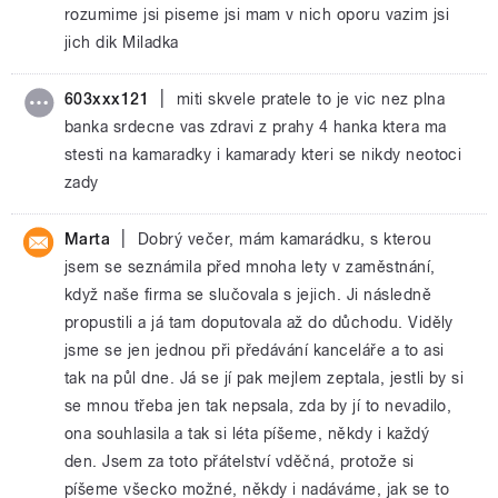
rozumime jsi piseme jsi mam v nich oporu vazim jsi
jich dik Miladka
|
603xxx121
miti skvele pratele to je vic nez plna
banka srdecne vas zdravi z prahy 4 hanka ktera ma
stesti na kamaradky i kamarady kteri se nikdy neotoci
zady
|
Marta
Dobrý večer, mám kamarádku, s kterou
jsem se seznámila před mnoha lety v zaměstnání,
když naše firma se slučovala s jejich. Ji následně
propustili a já tam doputovala až do důchodu. Viděly
jsme se jen jednou při předávání kanceláře a to asi
tak na půl dne. Já se jí pak mejlem zeptala, jestli by si
se mnou třeba jen tak nepsala, zda by jí to nevadilo,
ona souhlasila a tak si léta píšeme, někdy i každý
den. Jsem za toto přátelství vděčná, protože si
píšeme všecko možné, někdy i nadáváme, jak se to