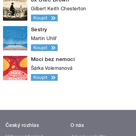
Gilbert Keith Chesterton
Koupit
Sestry
Martin Uhlíř
Koupit
Moci bez nemoci
Šárka Volemanová
Koupit
Český rozhlas
O nás