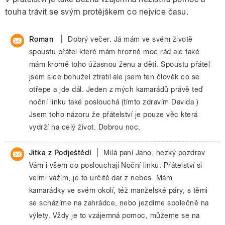
touha trávit se svým protějškem co nejvíce času.
|
Roman
Dobrý večer. Já mám ve svém životě
spoustu přátel které mám hrozně moc rád ale také
mám kromě toho úžasnou ženu a děti. Spoustu přátel
jsem sice bohužel ztratil ale jsem ten člověk co se
otřepe a jde dál. Jeden z mých kamarádů právě teď
noční linku také poslouchá (tímto zdravím Davida )
Jsem toho názoru že přátelství je pouze věc která
vydrží na celý život. Dobrou noc.
|
Jitka z Podještědí
Milá paní Jano, hezký pozdrav
Vám i všem co poslouchají Noční linku. Přátelství si
velmi vážím, je to určitě dar z nebes. Mám
kamarádky ve svém okolí, též manželské páry, s těmi
se scházíme na zahrádce, nebo jezdíme společně na
výlety. Vždy je to vzájemná pomoc, můžeme se na