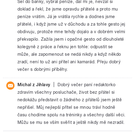
Šel do banky, vybral peníze, dal mi je, nevzal si
doklad a řekl, že jsme opravdu přátelé a proto mu
peníze vrátím. Já je vrátila rychle a dodnes jsme
přátelé, i když jsme už v důchodu a za tohle gesto jej
obdivuju, protože mne tehdy dojalo a v dobrém velmi
překvapilo. Zažila jsem i opačné gesto od dlouholeté
kolegyně z práce a řeknu jen tohle: odpustit se
může, ale zapomenout se nedá nikdy a když někdo
zradí, není to už ani přítel ani kamarád. Přeju dobrý
večer s dobrými příběhy.
|
Michal z Jihlavy
Dobrý večer paní redaktorko
zdravím všechny posluchače, život bez přátel si
nedokážu představit o žádného z přátelů jsem ještě
nepřišel. Můj nejlepší přítel se mnou tráví hodně
času chodíme spolu na tréninky a všechny další věci.
Můžu se mu se vším svěřit a ještě nikdy mě nezradil.