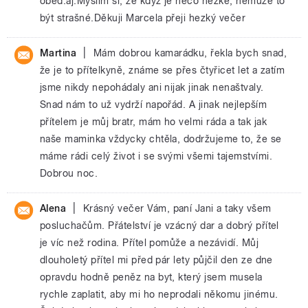
oběd.aj.Myslim si, že když je něco hezké, nemůže to
být strašné.Děkuji Marcela přeji hezký večer
|
Martina
Mám dobrou kamarádku, řekla bych snad,
že je to přítelkyně, známe se přes čtyřicet let a zatím
jsme nikdy nepohádaly ani nijak jinak nenaštvaly.
Snad nám to už vydrží napořád. A jinak nejlepším
přítelem je můj bratr, mám ho velmi ráda a tak jak
naše maminka vždycky chtěla, dodržujeme to, že se
máme rádi celý život i se svými všemi tajemstvími.
Dobrou noc.
|
Alena
Krásný večer Vám, paní Jani a taky všem
posluchačům. Přátelství je vzácný dar a dobrý přítel
je víc než rodina. Přítel pomůže a nezávidí. Můj
dlouholetý přítel mi před pár lety půjčil den ze dne
opravdu hodně peněz na byt, který jsem musela
rychle zaplatit, aby mi ho neprodali někomu jinému.