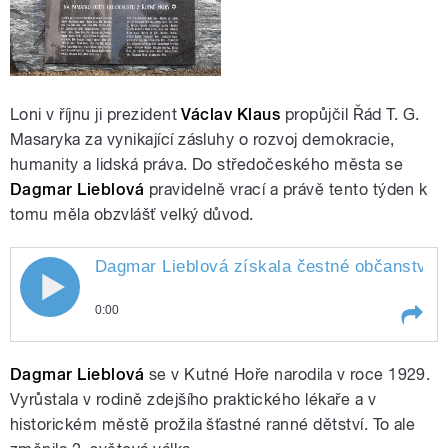
Loni v říjnu ji prezident
Václav Klaus
propůjčil Řád T. G.
Masaryka za vynikající zásluhy o rozvoj demokracie,
humanity a lidská práva. Do středočeského města se
Dagmar Lieblová
pravidelně vrací a právě tento týden k
tomu měla obzvlášť velký důvod.
Dagmar Lieblová získala čestné občanství 
0:00
Play /
Hory
Dagmar Lieblová získala čestné
Dagmar Lieblová
se v Kutné Hoře narodila v roce 1929.
občanství Kutné
Vyrůstala v rodině zdejšího praktického lékaře a v
historickém městě prožila šťastné ranné dětství. To ale