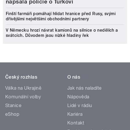
napsala policie o Turkovi
Finští farmáři pomáhají hlídat hranice před Rusy, svými
dřívějšími největšími obchodními partnery
V Německu hrozí návrat kamionů na silnice o nedělích a
svátcích. Důvodem jsou nízké hladiny řek
Český rozhlas
O nás
Válka na Ukrajině
Jak nás naladíte
Komunální volby
Nápověda
Stanice
Lidé v rádiu
eShop
Kariéra
Kontakt