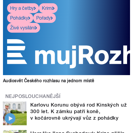
Hry a četby
Krimi
Pohádky
Pořady
Živé vysílání
Audiosvět Českého rozhlasu na jednom místě
NEJPOSLOUCHANĚJŠÍ
Karlovu Korunu obývá rod Kinských už
300 let. K zámku patří koně,
v kočárovně ukrývají vůz z pohádky