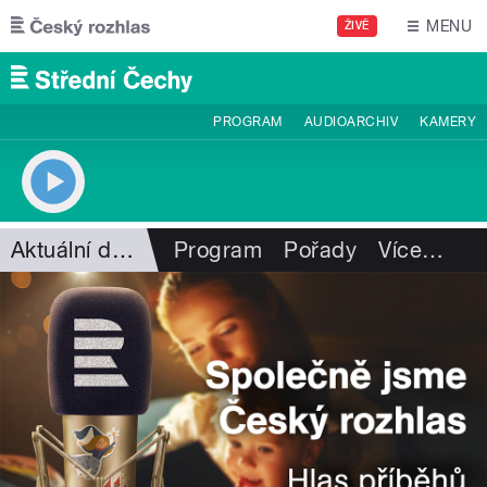
Přejít k hlavnímu obsahu
MENU
ŽIVĚ
PROGRAM
AUDIOARCHIV
KAMERY
Aktuální dění
Program
Pořady
Více
…