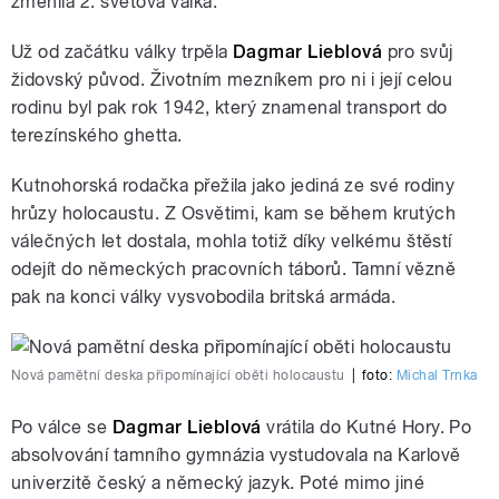
změnila 2. světová válka.
Už od začátku války trpěla
Dagmar Lieblová
pro svůj
židovský původ. Životním mezníkem pro ni i její celou
rodinu byl pak rok 1942, který znamenal transport do
pause
terezínského ghetta.
Kutnohorská rodačka přežila jako jediná ze své rodiny
hrůzy holocaustu. Z Osvětimi, kam se během krutých
válečných let dostala, mohla totiž díky velkému štěstí
odejít do německých pracovních táborů. Tamní vězně
pak na konci války vysvobodila britská armáda.
Nová pamětní deska připomínající oběti holocaustu
|
foto:
Michal Trnka
Po válce se
Dagmar Lieblová
vrátila do Kutné Hory. Po
absolvování tamního gymnázia vystudovala na Karlově
univerzitě český a německý jazyk. Poté mimo jiné