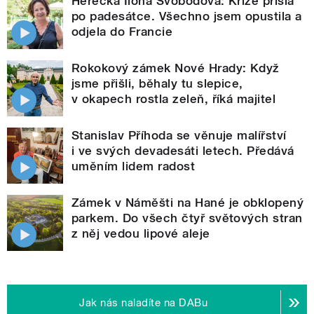
Herečka Ilona Svobodová: Krize přišla
po padesátce. Všechno jsem opustila a
odjela do Francie
Rokokový zámek Nové Hrady: Když
jsme přišli, běhaly tu slepice,
v okapech rostla zeleň, říká majitel
Stanislav Příhoda se věnuje malířství
i ve svých devadesáti letech. Předává
uměním lidem radost
Zámek v Náměšti na Hané je obklopený
parkem. Do všech čtyř světových stran
z něj vedou lipové aleje
Jak nás naladíte na DABu