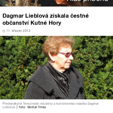
Dagmar Lieblová získala čestné
občanství Kutné Hory
11. březen 2012
Předsedkyně Terezínské iniciativy a kutnohorská rodačka Dagmar
Lieblová
|
foto:
Michal Trnka