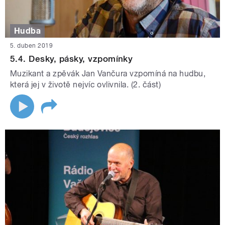
Hudba
5. duben 2019
5.4. Desky, pásky, vzpomínky
Muzikant a zpěvák Jan Vančura vzpomíná na hudbu,
která jej v životě nejvíc ovlivnila. (2. část)