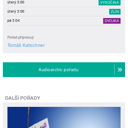
úterý 3:00
VYSOČINA
úterý 3:00
ZLÍN
pá 3:04
DVOJKA
Pořad připravují
Tomáš Katschner
Audioarchiv pořadu
DALŠÍ POŘADY