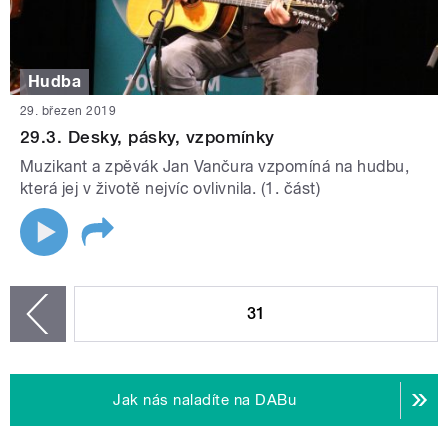
Hudba
29. březen 2019
29.3. Desky, pásky, vzpomínky
Muzikant a zpěvák Jan Vančura vzpomíná na hudbu,
která jej v životě nejvíc ovlivnila. (1. část)
STRÁNKY
31
zí
Jak nás naladíte na DABu