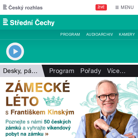
Přejít k hlavnímu obsahu
MENU
ŽIVĚ
PROGRAM
AUDIOARCHIV
KAMERY
Desky, pásky, vzpomínky
Program
Pořady
Více
…