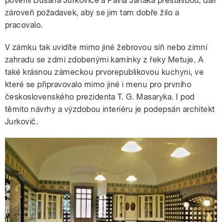
pověřili Dušana Jurkoviče a Pavla Janáka přestavbou, dali
zároveň požadavek, aby se jim tam dobře žilo a
pracovalo.
V zámku tak uvidíte mimo jiné žebrovou síň nebo zimní
zahradu se zdmi zdobenými kamínky z řeky Metuje. A
také krásnou zámeckou prvorepublikovou kuchyni, ve
které se připravovalo mimo jiné i menu pro prvního
československého prezidenta T. G. Masaryka. I pod
těmito návrhy a výzdobou interiéru je podepsán architekt
Jurkovič.