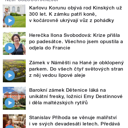
Karlovu Korunu obývá rod Kinských už
300 let. K zámku patří koně,
v kočárovně ukrývají vůz z pohádky
Herečka Ilona Svobodová: Krize přišla
po padesátce. Všechno jsem opustila a
odjela do Francie
Zámek v Náměšti na Hané je obklopený
parkem. Do všech čtyř světových stran
z něj vedou lipové aleje
Barokní zámek Dětenice láká na
unikátní fresky, ložnici Emy Destinnové
i děla maltézských rytířů
Stanislav Příhoda se věnuje malířství
i ve svých devadesáti letech. Předává