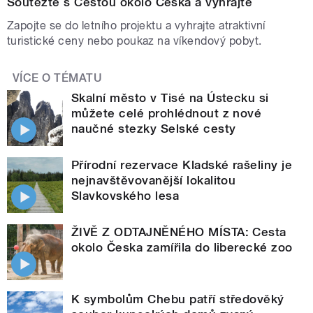
Soutěžte s Cestou okolo Česka a vyhrajte
Zapojte se do letního projektu a vyhrajte atraktivní
turistické ceny nebo poukaz na víkendový pobyt.
VÍCE O TÉMATU
Skalní město v Tisé na Ústecku si
můžete celé prohlédnout z nové
naučné stezky Selské cesty
Přírodní rezervace Kladské rašeliny je
nejnavštěvovanější lokalitou
Slavkovského lesa
ŽIVĚ Z ODTAJNĚNÉHO MÍSTA: Cesta
okolo Česka zamířila do liberecké zoo
K symbolům Chebu patří středověký