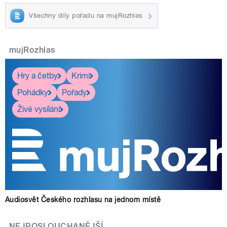
Všechny díly pořadu na mujRozhlas
mujRozhlas
Hry a četby
Krimi
Pohádky
Pořady
Živé vysílání
Audiosvět Českého rozhlasu na jednom místě
NEJPOSLOUCHANĚJŠÍ