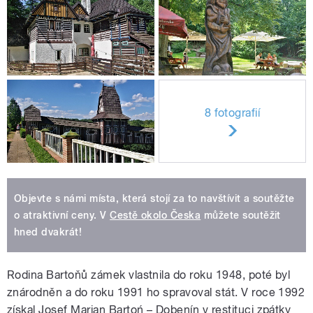
8 fotografií
Objevte s námi místa, která stojí za to navštívit a soutěžte
o atraktivní ceny. V
Cestě okolo Česka
můžete soutěžit
hned dvakrát!
Rodina Bartoňů zámek vlastnila do roku 1948, poté byl
znárodněn a do roku 1991 ho spravoval stát. V roce 1992
získal Josef Marian Bartoń – Dobenín v restituci zpátky