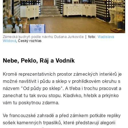
Zámecká kuchyň podle návrhu Dušana Jurkoviče
|
foto:
Vladislava
Wildová
,
Český rozhlas
Nebe, Peklo, Ráj a Vodník
Kromě reprezentativních prostor zámeckých interiérů je
možné navštívit i půdu a sklep v prohlídkovém okruhu s
názvem "Od půdy po sklep". A třeba i trochu pracovat a
zanechat tu tak svou stopu. Kladívko, hřebík a prkýnko
vám tu poskytnou zdarma.
Ve francouzské zahradě a před zámkem potkáte repliky
sošek kamenných trpaslíků, které představují alegorii