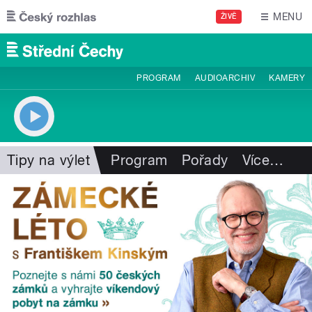
Přejít k hlavnímu obsahu
MENU
ŽIVĚ
PROGRAM
AUDIOARCHIV
KAMERY
Tipy na výlet
Program
Pořady
Více
…