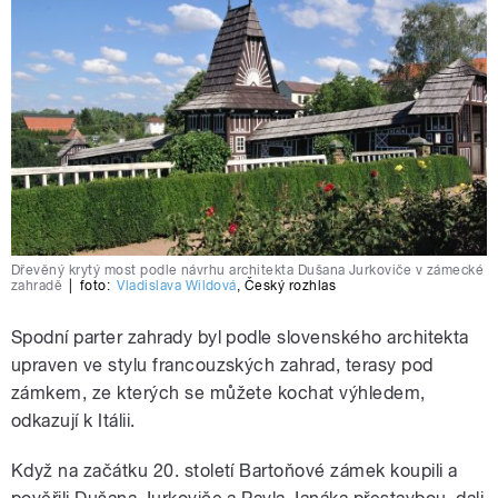
Dřevěný krytý most podle návrhu architekta Dušana Jurkoviče v zámecké
zahradě
|
foto:
Vladislava Wildová
,
Český rozhlas
Spodní parter zahrady byl podle slovenského architekta
upraven ve stylu francouzských zahrad, terasy pod
zámkem, ze kterých se můžete kochat výhledem,
odkazují k Itálii.
Když na začátku 20. století Bartoňové zámek koupili a