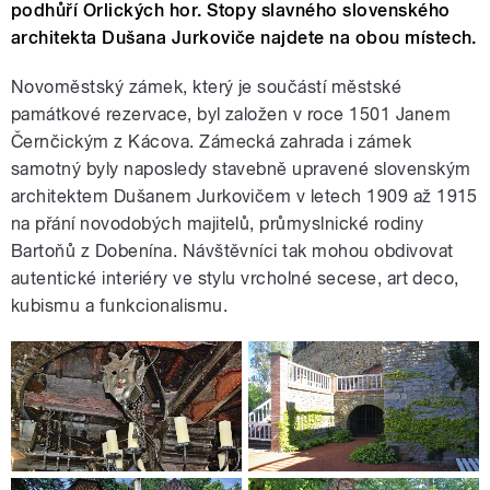
podhůří Orlických hor. Stopy slavného slovenského
architekta Dušana Jurkoviče najdete na obou místech.
Novoměstský zámek, který je součástí městské
památkové rezervace, byl založen v roce 1501 Janem
Černčickým z Kácova. Zámecká zahrada i zámek
samotný byly naposledy stavebně upravené slovenským
architektem Dušanem Jurkovičem v letech 1909 až 1915
na přání novodobých majitelů, průmyslnické rodiny
Bartoňů z Dobenína. Návštěvníci tak mohou obdivovat
autentické interiéry ve stylu vrcholné secese, art deco,
kubismu a funkcionalismu.