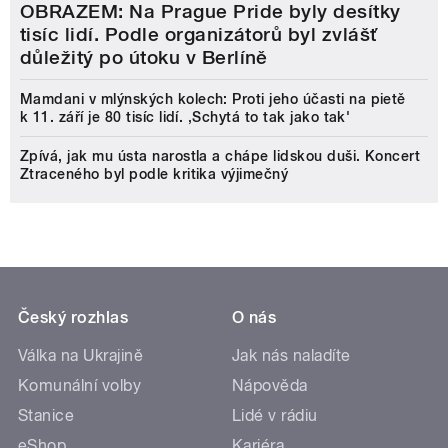
OBRAZEM: Na Prague Pride byly desítky
tisíc lidí. Podle organizátorů byl zvlášť
důležitý po útoku v Berlíně
Mamdani v mlýnských kolech: Proti jeho účasti na pietě
k 11. září je 80 tisíc lidí. ‚Schytá to tak jako tak'
Zpívá, jak mu ústa narostla a chápe lidskou duši. Koncert
Ztraceného byl podle kritika výjimečný
Český rozhlas
O nás
Válka na Ukrajině
Jak nás naladíte
Komunální volby
Nápověda
Stanice
Lidé v rádiu
eShop
Kariéra