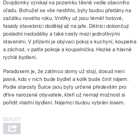
Dvojdomky vznikají na pozemku těsně vedle obecního
úřadu. Bohužel se vše nestihlo, byty budou předány na
začátku nového roku. Vnitřky už jsou téměř hotové,
fasády stavebníci dodělají až na jaře. Dělníci dokončují
poslední nedodělky a také cesty mezi jednotlivými
staveními. V přízemí je obývací pokoj s kuchyní, koupelna
a záchod, v patře pokoje a koupelnička. Hezké a hlavně
rychlé bydlení.
Paradoxem je, že zatímco domy už stojí, dosud není
jasné, kdo v nich bude bydlet a kolik bude činit nájem.
Podle starosty Šulce jsou byty určené především pro
dříve narozené obyvatele, kteří už nemají možnost si
pořídit vlastní bydlení. Nájemci budou vybráni losem.