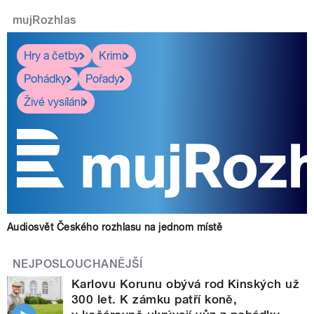
mujRozhlas
Hry a četby
Krimi
Pohádky
Pořady
Živé vysílání
Audiosvět Českého rozhlasu na jednom místě
NEJPOSLOUCHANĚJŠÍ
Karlovu Korunu obývá rod Kinských už
300 let. K zámku patří koně,