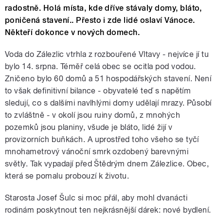
radostně. Holá místa, kde dříve stávaly domy, bláto,
poničená stavení.. Přesto i zde lidé oslaví Vánoce.
Někteří dokonce v nových domech.
Voda do Zálezlic vtrhla z rozbouřené Vltavy - nejvíce jí tu
bylo 14. srpna. Téměř celá obec se ocitla pod vodou.
Zničeno bylo 60 domů a 51 hospodářských stavení. Není
to však definitivní bilance - obyvatelé teď s napětím
sledují, co s dalšími navlhlými domy udělají mrazy. Působí
to zvláštně - v okolí jsou ruiny domů, z mnohých
pozemků jsou planiny, všude je bláto, lidé žijí v
provizorních buňkách. A uprostřed toho všeho se tyčí
mnohametrový vánoční smrk ozdobený barevnými
světly. Tak vypadají před Štědrým dnem Zálezlice. Obec,
která se pomalu probouzí k životu.
Starosta Josef Šulc si moc přál, aby mohl dvanácti
rodinám poskytnout ten nejkrásnější dárek: nové bydlení.