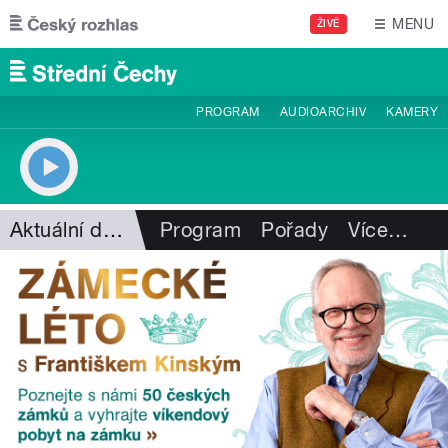
Přejít k hlavnímu obsahu
MENU
ŽIVĚ
PROGRAM
AUDIOARCHIV
KAMERY
Aktuální dění
Program
Pořady
Více
…