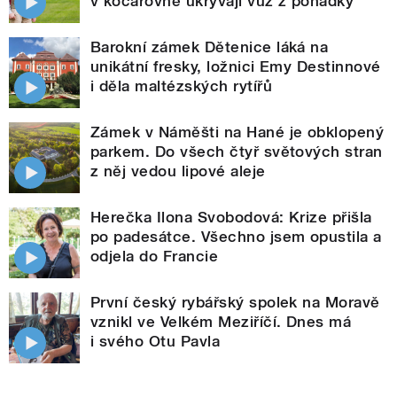
v kočárovně ukrývají vůz z pohádky
Barokní zámek Dětenice láká na
unikátní fresky, ložnici Emy Destinnové
i děla maltézských rytířů
Zámek v Náměšti na Hané je obklopený
parkem. Do všech čtyř světových stran
z něj vedou lipové aleje
Herečka Ilona Svobodová: Krize přišla
po padesátce. Všechno jsem opustila a
odjela do Francie
První český rybářský spolek na Moravě
vznikl ve Velkém Meziříčí. Dnes má
i svého Otu Pavla