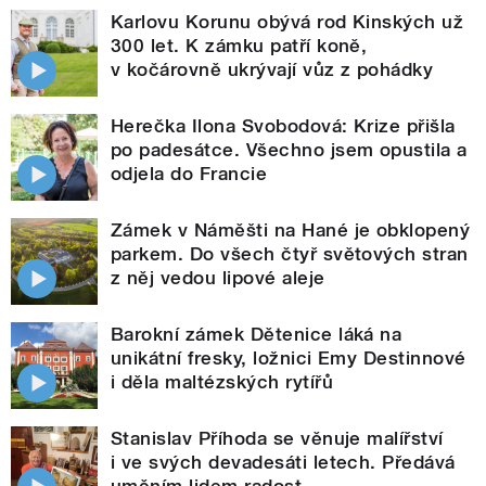
Karlovu Korunu obývá rod Kinských už
300 let. K zámku patří koně,
v kočárovně ukrývají vůz z pohádky
Herečka Ilona Svobodová: Krize přišla
po padesátce. Všechno jsem opustila a
odjela do Francie
Zámek v Náměšti na Hané je obklopený
parkem. Do všech čtyř světových stran
z něj vedou lipové aleje
Barokní zámek Dětenice láká na
unikátní fresky, ložnici Emy Destinnové
i děla maltézských rytířů
Stanislav Příhoda se věnuje malířství
i ve svých devadesáti letech. Předává
uměním lidem radost