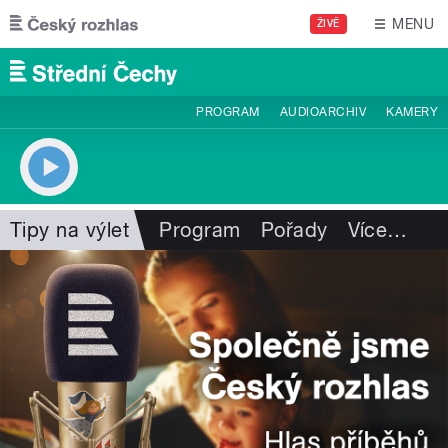
Přejít k hlavnímu obsahu
MENU
ŽIVĚ
PROGRAM
AUDIOARCHIV
KAMERY
Tipy na výlet
Program
Pořady
Více
…