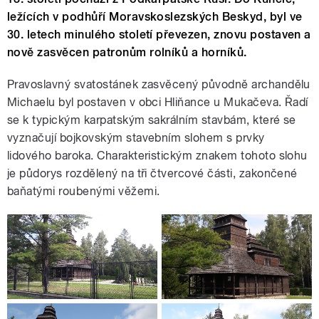
ležících v podhůří Moravskoslezských Beskyd, byl ve
30. letech minulého století převezen, znovu postaven a
nově zasvěcen patronům rolníků a horníků.
Pravoslavný svatostánek zasvěcený původně archandělu
Michaelu byl postaven v obci Hliňance u Mukačeva. Řadí
se k typickým karpatským sakrálním stavbám, které se
vyznačují bojkovským stavebním slohem s prvky
lidového baroka. Charakteristickým znakem tohoto slohu
je půdorys rozdělený na tři čtvercové části, zakončené
baňatými roubenými věžemi.