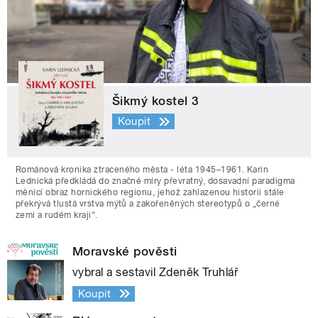
Šikmý kostel 3
Koupit
Románová kronika ztraceného města - léta 1945–1961. Karin
Lednická předkládá do značné míry převratný, dosavadní paradigma
měnící obraz hornického regionu, jehož zahlazenou historii stále
překrývá tlustá vrstva mýtů a zakořeněných stereotypů o „černé
zemi a rudém kraji“.
Moravské pověsti
vybral a sestavil Zdeněk Truhlář
Koupit