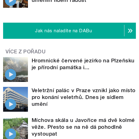
Jak nás naladíte na DABu
VÍCE Z POŘADU
Hromnické červené jezírko na Plzeňsku
je přírodní památka i...
Veletržní palác v Praze vznikl jako místo
pro konání veletrhů. Dnes je sídlem
umění
Míchova skála u Javořice má dvě kolmé
věže. Přesto se na ně dá pohodlně
vystoupat