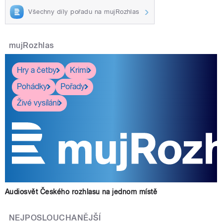
Všechny díly pořadu na mujRozhlas
mujRozhlas
Hry a četby
Krimi
Pohádky
Pořady
Živé vysílání
Audiosvět Českého rozhlasu na jednom místě
NEJPOSLOUCHANĚJŠÍ