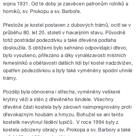
srpna 1931. Od té doby je zasvěcen patronům rolníků a
horníků, sv. Prokopu a sv. Barboře.
Přestože je kostel postaven z dubových trámů, ocitl se v
průběhu 80. let 20. století v havarijním stavu. Původně
totiž postrádal podezdívku a také dřevěná podlaha
dosloužila. S obtížemi bylo sehnáno odpovídající dřevo,
bylo vysušeno, přiřezáno a díky vynalézavosti místních
řemeslníků a obětavosti dalších lidí byl kostel nadzdvižen,
opatřen podezdívkou a byly také vyměněny spodní uhnilé
trámy.
Později byla obnovena i střecha, vyměněny veškeré
krytiny věží a stěn z dřevěného šindele. Všechny
dřevěné části kostela byly zároveň naimpregnovány proti
dřevokazným houbám a hmyzu. Bohužel se ani tento
kostelík nevyhnul řádění lupičů. V roce 1994 byly z
kostela odcizeny obrazy sv. Prokopa a sv. Barbory a také