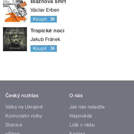
Bláznova smrt
Václav Erben
Koupit
Tropické noci
Jakub Fránek
Koupit
Český rozhlas
O nás
Válka na Ukrajině
Jak nás naladíte
Komunální volby
Nápověda
Stanice
Lidé v rádiu
eShop
Kariéra