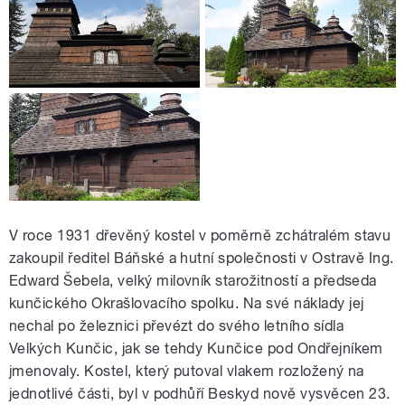
V roce 1931 dřevěný kostel v poměrně zchátralém stavu
zakoupil ředitel Báňské a hutní společnosti v Ostravě Ing.
Edward Šebela, velký milovník starožitností a předseda
kunčického Okrašlovacího spolku. Na své náklady jej
nechal po železnici převézt do svého letního sídla
Velkých Kunčic, jak se tehdy Kunčice pod Ondřejníkem
jmenovaly. Kostel, který putoval vlakem rozložený na
jednotlivé části, byl v podhůří Beskyd nově vysvěcen 23.