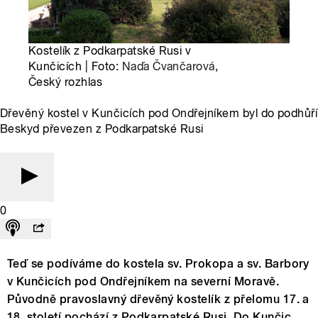
Kostelík z Podkarpatské Rusi v
Kunčicích | Foto:
Naďa Čvančarová
,
Český rozhlas
Dřevěný kostel v Kunčicích pod Ondřejníkem byl do podhůří
Beskyd převezen z Podkarpatské Rusi
0
Teď se podíváme do kostela sv. Prokopa a sv. Barbory
v Kunčicích pod Ondřejníkem na severní Moravě.
Původně pravoslavný dřevěný kostelík z přelomu 17. a
18. století pochází z Podkarpatské Rusi. Do Kunčic,