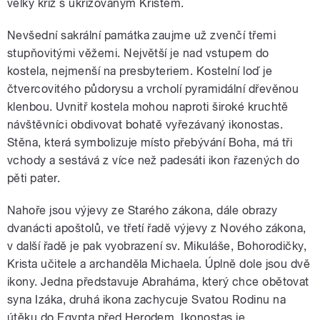
velký kříž s ukřižovaným Kristem.
Nevšední sakrální památka zaujme už zvenčí třemi
stupňovitými věžemi. Největší je nad vstupem do
kostela, nejmenší na presbyteriem. Kostelní loď je
čtvercovitého půdorysu a vrcholí pyramidální dřevěnou
klenbou. Uvnitř kostela mohou naproti široké kruchtě
návštěvníci obdivovat bohatě vyřezávaný ikonostas.
Stěna, která symbolizuje místo přebývání Boha, má tři
vchody a sestává z více než padesáti ikon řazených do
pěti pater.
Nahoře jsou výjevy ze Starého zákona, dále obrazy
dvanácti apoštolů, ve třetí řadě výjevy z Nového zákona,
v další řadě je pak vyobrazení sv. Mikuláše, Bohorodičky,
Krista učitele a archanděla Michaela. Úplně dole jsou dvě
ikony. Jedna představuje Abraháma, který chce obětovat
syna Izáka, druhá ikona zachycuje Svatou Rodinu na
útěku do Egypta před Herodem. Ikonostas je