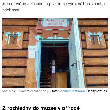
jsou dřevěné a zásadním prvkem je výrazná barevnost a
zdobnost.
Vstup do Jurkovičovy rozhledny
|
foto:
Andrea Kratinová
,
Český rozhlas
Z rozhledny do muzea v přírodě