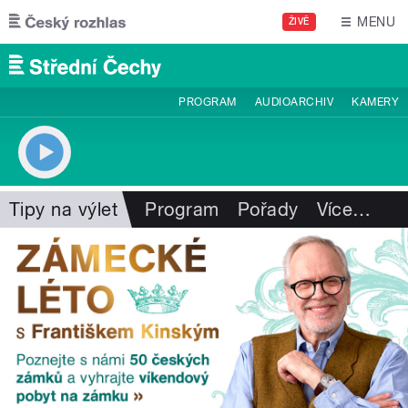
Přejít k hlavnímu obsahu
MENU
ŽIVĚ
PROGRAM
AUDIOARCHIV
KAMERY
Tipy na výlet
Program
Pořady
Více
…