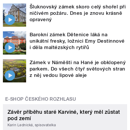
Šluknovský zámek skoro celý shořel při
ničivém požáru. Dnes je znovu krásně
opravený
Barokní zámek Dětenice láká na
unikátní fresky, ložnici Emy Destinnové
i děla maltézských rytířů
Zámek v Náměšti na Hané je obklopený
parkem. Do všech čtyř světových stran
z něj vedou lipové aleje
E-SHOP ČESKÉHO ROZHLASU
Závěr příběhu staré Karviné, který měl zůstat
pod zemí
Karin Lednická, spisovatelka