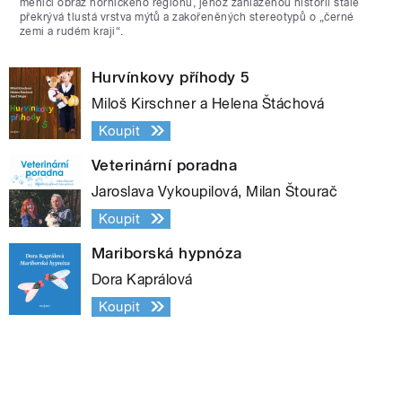
měnící obraz hornického regionu, jehož zahlazenou historii stále
překrývá tlustá vrstva mýtů a zakořeněných stereotypů o „černé
zemi a rudém kraji“.
Hurvínkovy příhody 5
Miloš Kirschner a Helena Štáchová
Koupit
Veterinární poradna
Jaroslava Vykoupilová, Milan Štourač
Koupit
Mariborská hypnóza
Dora Kaprálová
Koupit