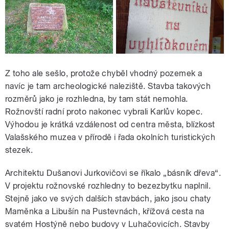
Z toho ale sešlo, protože chyběl vhodný pozemek a
navíc je tam archeologické naleziště. Stavba takových
rozměrů jako je rozhledna, by tam stát nemohla.
Rožnovští radní proto nakonec vybrali Karlův kopec.
Výhodou je krátká vzdálenost od centra města, blízkost
Valašského muzea v přírodě i řada okolních turistických
stezek.
Architektu Dušanovi Jurkovičovi se říkalo „básník dřeva“.
V projektu rožnovské rozhledny to bezezbytku naplnil.
Stejně jako ve svých dalších stavbách, jako jsou chaty
Maměnka a Libušín na Pustevnách, křížová cesta na
svatém Hostýně nebo budovy v Luhačovicích. Stavby