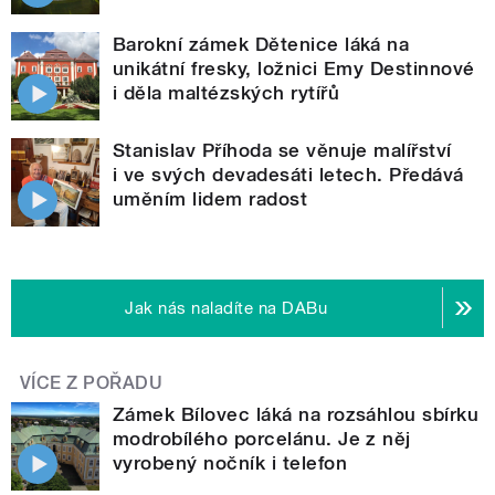
Barokní zámek Dětenice láká na
unikátní fresky, ložnici Emy Destinnové
i děla maltézských rytířů
Stanislav Příhoda se věnuje malířství
i ve svých devadesáti letech. Předává
uměním lidem radost
Jak nás naladíte na DABu
VÍCE Z POŘADU
Zámek Bílovec láká na rozsáhlou sbírku
modrobílého porcelánu. Je z něj
vyrobený nočník i telefon