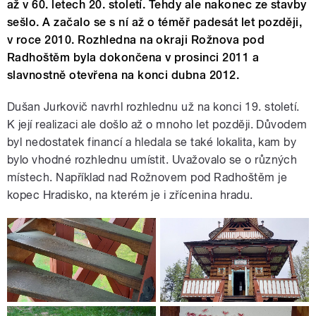
až v 60. letech 20. století. Tehdy ale nakonec ze stavby
sešlo. A začalo se s ní až o téměř padesát let později,
v roce 2010. Rozhledna na okraji Rožnova pod
Radhoštěm byla dokončena v prosinci 2011 a
slavnostně otevřena na konci dubna 2012.
Dušan Jurkovič navrhl rozhlednu už na konci 19. století.
K její realizaci ale došlo až o mnoho let později. Důvodem
byl nedostatek financí a hledala se také lokalita, kam by
bylo vhodné rozhlednu umístit. Uvažovalo se o různých
místech. Například nad Rožnovem pod Radhoštěm je
kopec Hradisko, na kterém je i zřícenina hradu.