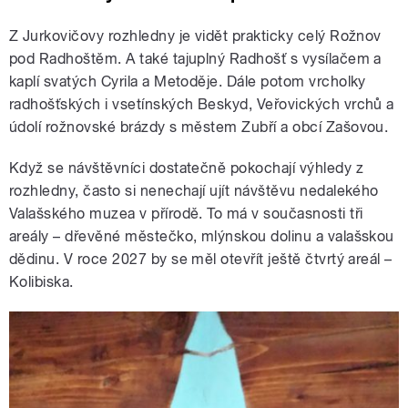
Z Jurkovičovy rozhledny je vidět prakticky celý Rožnov
pod Radhoštěm. A také tajuplný Radhošť s vysílačem a
kaplí svatých Cyrila a Metoděje. Dále potom vrcholky
radhošťských i vsetínských Beskyd, Veřovických vrchů a
údolí rožnovské brázdy s městem Zubří a obcí Zašovou.
Když se návštěvníci dostatečně pokochají výhledy z
rozhledny, často si nenechají ujít návštěvu nedalekého
Valašského muzea v přírodě. To má v současnosti tři
areály – dřevěné městečko, mlýnskou dolinu a valašskou
dědinu. V roce 2027 by se měl otevřít ještě čtvrtý areál –
Kolibiska.