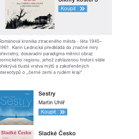
Koupit
Románová kronika ztraceného města - léta 1945–
1961. Karin Lednická předkládá do značné míry
převratný, dosavadní paradigma měnící obraz
hornického regionu, jehož zahlazenou historii stále
překrývá tlustá vrstva mýtů a zakořeněných
stereotypů o „černé zemi a rudém kraji“.
Sestry
Martin Uhlíř
Koupit
Sladké Česko