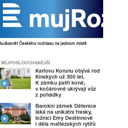
Audiosvět Českého rozhlasu na jednom místě
NEJPOSLOUCHANĚJŠÍ
Karlovu Korunu obývá rod
Kinských už 300 let.
K zámku patří koně,
v kočárovně ukrývají vůz
z pohádky
Barokní zámek Dětenice
láká na unikátní fresky,
ložnici Emy Destinnové
i děla maltézských rytířů