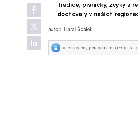
Tradice, písničky, zvyky a 
dochovaly v našich regione
autor:
Karel Špalek
Všechny díly pořadu na mujRozhlas