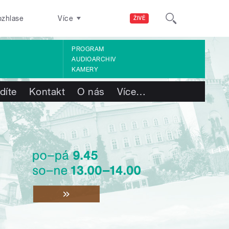
ozhlase
Více
ŽIVĚ
PROGRAM
AUDIOARCHIV
KAMERY
díte
Kontakt
O nás
Více
…