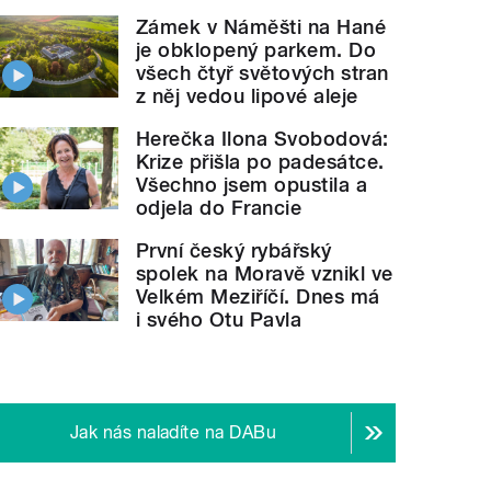
Zámek v Náměšti na Hané
je obklopený parkem. Do
všech čtyř světových stran
z něj vedou lipové aleje
Herečka Ilona Svobodová:
Krize přišla po padesátce.
Všechno jsem opustila a
odjela do Francie
První český rybářský
spolek na Moravě vznikl ve
Velkém Meziříčí. Dnes má
i svého Otu Pavla
Jak nás naladíte na DABu