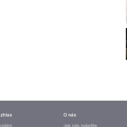
zhlas
O nás
ysílání
Jak nás naladíte