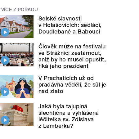
VÍCE Z POŘADU
Selské slavnosti
v Holašovicích: sedláci,
Doudlebané a Babouci
Člověk může na festivalu
ve Strážnici zestárnout,
aniž by ho musel opustit,
říká jeho prezident
V Prachaticích už od
pradávna věděli, že sůl je
nad zlato
Jaká byla tajuplná
šlechtična a vyhlášená
léčitelka sv. Zdislava
z Lemberka?