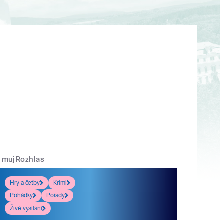
mujRozhlas
Hry a četby
Krimi
Pohádky
Pořady
Živé vysílání