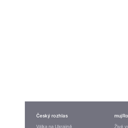
Český rozhlas
mujRo
Válka na Ukrajině
Živé v