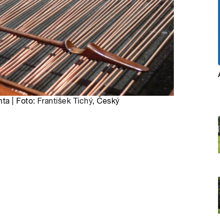
ta | Foto:
František Tichý
, Český