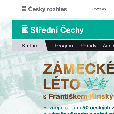
Přejít k hlavnímu obsahu
iRozhlas
Kultura
Program
Pořady
Audi