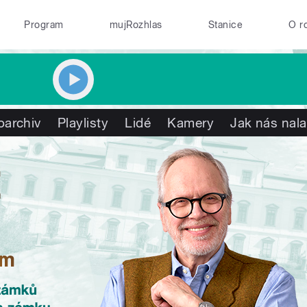
Program
mujRozhlas
Stanice
O r
oarchiv
Playlisty
Lidé
Kamery
Jak nás nala