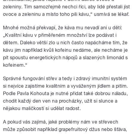
zeleniny. Tím samozřejmě nechci říci, aby lidé přestali jíst
ovoce a zeleninu a místo toho pili kávu,“ usmívá se lékař.
Mnohé možná překvapí, že káva mu nevadí ani u dětí:
„Kvalitní kávu v přiměřeném množství lze podávat i
dětem. Daleko větší zlo u nich často napácháme tím, že
kávu jim například kvůli kofeinu nedáme, ale necháme je
pít spoustu energetických nápojů a slazených limonád s
kofeinem.“
Správné fungování střev a tedy i zdravý imunitní systém
si nejvíce zajistíme kvalitním a vyváženým jídlem a pitím.
Podle Pavla Kohouta je nutné přidat také dobrou náladu,
chodit každý den ven na procházky, užít si slunce a
nějakou maličkostí si udělat radost.
A pokud vás zajímá, jaké problémy nám ve střevech
může způsobit například grapefruitový džus nebo šťáva,