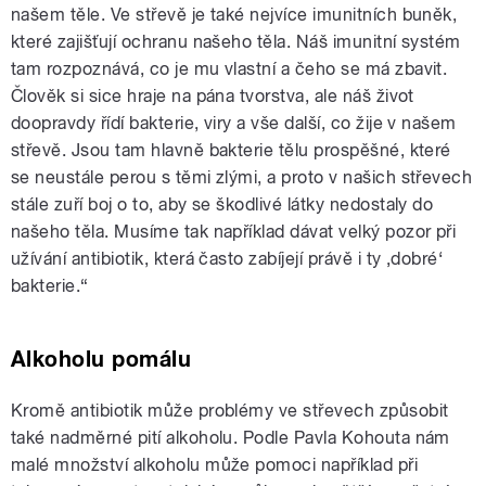
našem těle. Ve střevě je také nejvíce imunitních buněk,
které zajišťují ochranu našeho těla. Náš imunitní systém
tam rozpoznává, co je mu vlastní a čeho se má zbavit.
Člověk si sice hraje na pána tvorstva, ale náš život
doopravdy řídí bakterie, viry a vše další, co žije v našem
střevě. Jsou tam hlavně bakterie tělu prospěšné, které
se neustále perou s těmi zlými, a proto v našich střevech
stále zuří boj o to, aby se škodlivé látky nedostaly do
našeho těla. Musíme tak například dávat velký pozor při
užívání antibiotik, která často zabíjejí právě i ty ‚dobré‘
bakterie.“
Alkoholu pomálu
Kromě antibiotik může problémy ve střevech způsobit
také nadměrné pití alkoholu. Podle Pavla Kohouta nám
malé množství alkoholu může pomoci například při