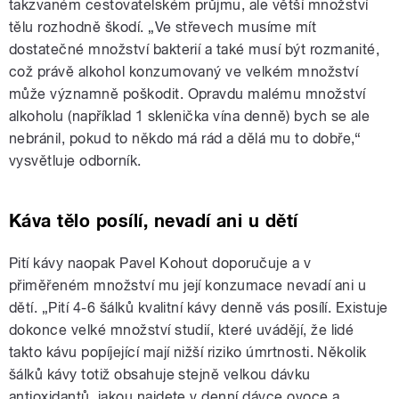
takzvaném cestovatelském průjmu, ale větší množství
tělu rozhodně škodí. „Ve střevech musíme mít
dostatečné množství bakterií a také musí být rozmanité,
což právě alkohol konzumovaný ve velkém množství
může významně poškodit. Opravdu malému množství
alkoholu (například 1 sklenička vína denně) bych se ale
nebránil, pokud to někdo má rád a dělá mu to dobře,“
vysvětluje odborník.
Káva tělo posílí, nevadí ani u dětí
Pití kávy naopak Pavel Kohout doporučuje a v
přiměřeném množství mu její konzumace nevadí ani u
dětí. „Pití 4-6 šálků kvalitní kávy denně vás posílí. Existuje
dokonce velké množství studií, které uvádějí, že lidé
takto kávu popíjející mají nižší riziko úmrtnosti. Několik
šálků kávy totiž obsahuje stejně velkou dávku
antioxidantů, jakou najdete v denní dávce ovoce a