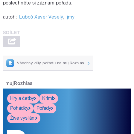
poslechněte si záznam pořadu.
autoři:
Luboš Xaver Veselý
,
jmy
Všechny díly pořadu na mujRozhlas
mujRozhlas
Hry a četby
Krimi
Pohádky
Pořady
Živé vysílání