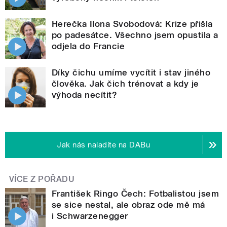
Herečka Ilona Svobodová: Krize přišla
po padesátce. Všechno jsem opustila a
odjela do Francie
Díky čichu umíme vycítit i stav jiného
člověka. Jak čich trénovat a kdy je
výhoda necítit?
Jak nás naladíte na DABu
VÍCE Z POŘADU
František Ringo Čech: Fotbalistou jsem
se sice nestal, ale obraz ode mě má
i Schwarzenegger