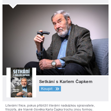
Setkání s Karlem Čapkem
Koupit
Literární fikce, pokus přiblížit literární nadsázkou spisovatele,
filozofa, ale hlavně člověka Karla Čapka trochu jinou formou.