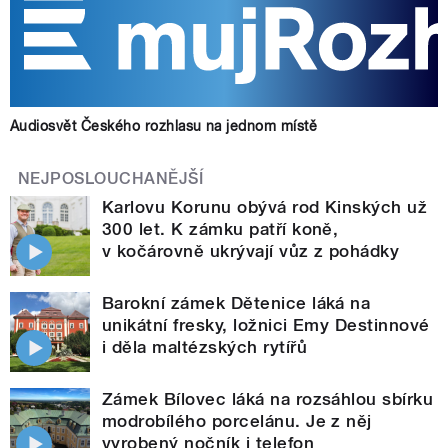
Audiosvět Českého rozhlasu na jednom místě
NEJPOSLOUCHANĚJŠÍ
Karlovu Korunu obývá rod Kinských už
300 let. K zámku patří koně,
v kočárovně ukrývají vůz z pohádky
Barokní zámek Dětenice láká na
unikátní fresky, ložnici Emy Destinnové
i děla maltézských rytířů
Zámek Bílovec láká na rozsáhlou sbírku
modrobílého porcelánu. Je z něj
vyrobený nočník i telefon