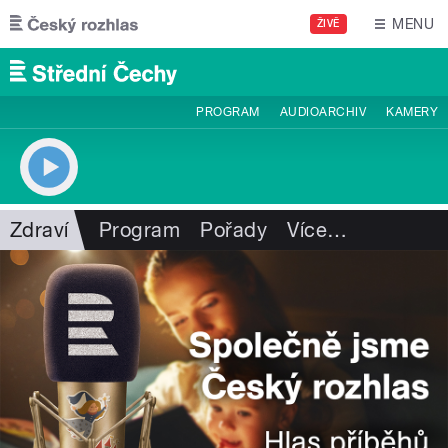
Přejít k hlavnímu obsahu
MENU
ŽIVĚ
PROGRAM
AUDIOARCHIV
KAMERY
Zdraví
Program
Pořady
Více
…