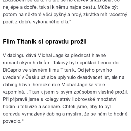
nejlépe a dobře, tak si k němu najde cestu. Může být
potom na některé věci pyšný a hrdý, zkrátka mít radostný
pocit z dobře vykonaného díla.“
Film Titanik si opravdu prožil
V dabingu dává Michal Jagelka přednost hlavně
romantickým hrdinům. Takový byl například Leonardo
DiCaprio ve slavném filmu Titanik. Od jeho prvního
uvedení v Česku už sice uplynulo dvaadvacet let, ale na
dabing hlavní herecké role Michal Jagelka stále
vzpomíná. „Titanik jsem si svým způsobem vlastně prožil.
Při přípravě jsme s kolegy strávili obrovské množství
hodin u televize a scénáře. Chtěli jsme, aby to byl
opravdu vymazlený dabing a myslím, že se nám to hodně
povedlo.“