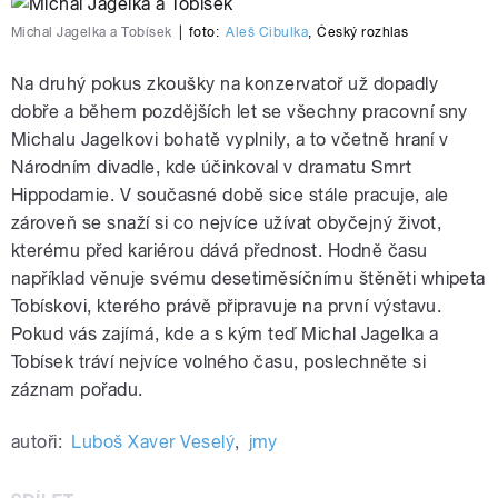
Michal Jagelka a Tobísek
|
foto:
Aleš Cibulka
,
Český rozhlas
Na druhý pokus zkoušky na konzervatoř už dopadly
dobře a během pozdějších let se všechny pracovní sny
Michalu Jagelkovi bohatě vyplnily, a to včetně hraní v
Národním divadle, kde účinkoval v dramatu Smrt
Hippodamie. V současné době sice stále pracuje, ale
zároveň se snaží si co nejvíce užívat obyčejný život,
kterému před kariérou dává přednost. Hodně času
například věnuje svému desetiměsíčnímu štěněti whipeta
Tobískovi, kterého právě připravuje na první výstavu.
Pokud vás zajímá, kde a s kým teď Michal Jagelka a
Tobísek tráví nejvíce volného času, poslechněte si
záznam pořadu.
autoři:
Luboš Xaver Veselý
,
jmy