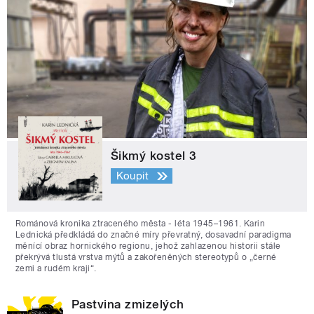
Šikmý kostel 3
Koupit
Románová kronika ztraceného města - léta 1945–1961. Karin
Lednická předkládá do značné míry převratný, dosavadní paradigma
měnící obraz hornického regionu, jehož zahlazenou historii stále
překrývá tlustá vrstva mýtů a zakořeněných stereotypů o „černé
zemi a rudém kraji“.
Pastvina zmizelých