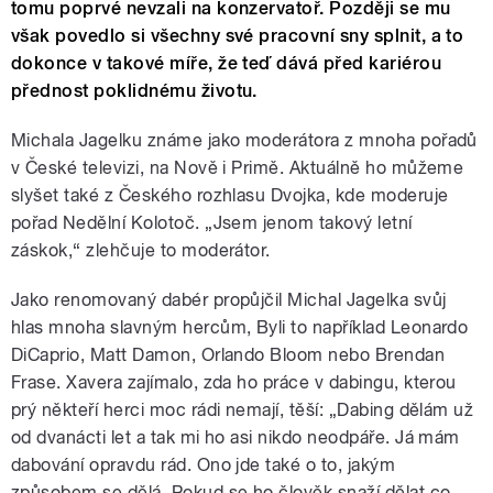
tomu poprvé nevzali na konzervatoř. Později se mu
však povedlo si všechny své pracovní sny splnit, a to
dokonce v takové míře, že teď dává před kariérou
přednost poklidnému životu.
Michala Jagelku známe jako moderátora z mnoha pořadů
v České televizi, na Nově i Primě. Aktuálně ho můžeme
slyšet také z Českého rozhlasu Dvojka, kde moderuje
pořad Nedělní Kolotoč. „Jsem jenom takový letní
záskok,“ zlehčuje to moderátor.
Jako renomovaný dabér propůjčil Michal Jagelka svůj
hlas mnoha slavným hercům, Byli to například Leonardo
DiCaprio, Matt Damon, Orlando Bloom nebo Brendan
Frase. Xavera zajímalo, zda ho práce v dabingu, kterou
prý někteří herci moc rádi nemají, těší: „Dabing dělám už
od dvanácti let a tak mi ho asi nikdo neodpáře. Já mám
dabování opravdu rád. Ono jde také o to, jakým
způsobem se dělá. Pokud se ho člověk snaží dělat co