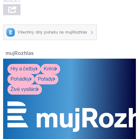
Všechny díly pořadu na mujRozhlas
mujRozhlas
Hry a četby
Krimi
Pohádky
Pořady
Živé vysílání