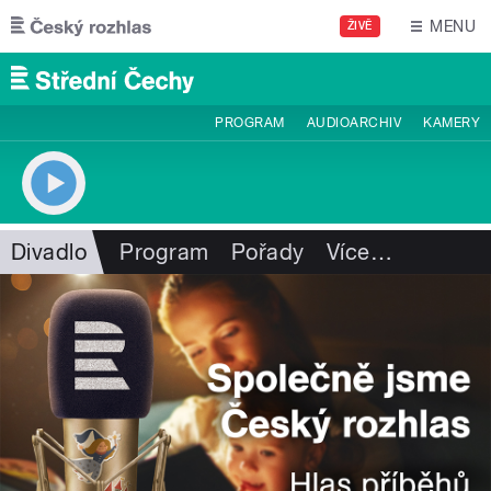
Přejít k hlavnímu obsahu
MENU
ŽIVĚ
PROGRAM
AUDIOARCHIV
KAMERY
Divadlo
Program
Pořady
Více
…