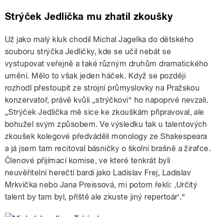
Strýček Jedlička mu zhatil zkoušky
Už jako malý kluk chodil Michal Jagelka do dětského
souboru strýčka Jedličky, kde se učil nebát se
vystupovat veřejně a také různým druhům dramatického
umění. Mělo to však jeden háček. Když se později
rozhodl přestoupit ze strojní průmyslovky na Pražskou
konzervatoř, právě kvůli „strýčkovi“ ho napoprvé nevzali.
„Strýček Jedlička mě sice ke zkouškám připravoval, ale
bohužel svým způsobem. Ve výsledku tak u talentových
zkoušek kolegové předváděli monology ze Shakespeara
a já jsem tam recitoval básničky o školní brašně a žirafce.
Členové přijímací komise, ve které tenkrát byli
neuvěřitelní herečtí bardi jako Ladislav Frej, Ladislav
Mrkvička nebo Jana Preissová, mi potom řekli: ,Určitý
talent by tam byl, příště ale zkuste jiný repertoár‘.“