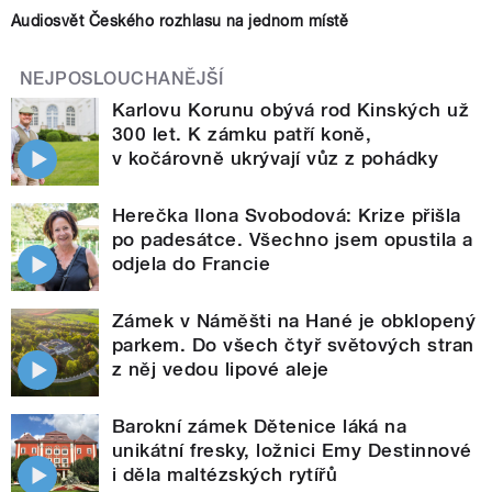
Audiosvět Českého rozhlasu na jednom místě
NEJPOSLOUCHANĚJŠÍ
Karlovu Korunu obývá rod Kinských už
300 let. K zámku patří koně,
v kočárovně ukrývají vůz z pohádky
Herečka Ilona Svobodová: Krize přišla
po padesátce. Všechno jsem opustila a
odjela do Francie
Zámek v Náměšti na Hané je obklopený
parkem. Do všech čtyř světových stran
z něj vedou lipové aleje
Barokní zámek Dětenice láká na
unikátní fresky, ložnici Emy Destinnové
i děla maltézských rytířů