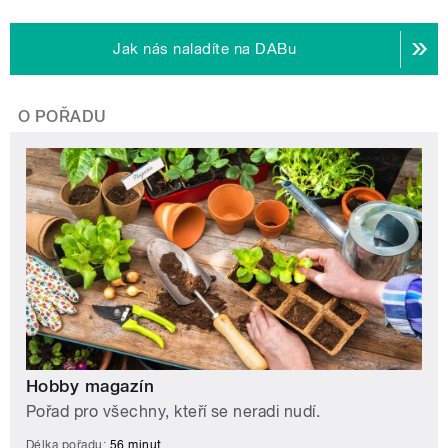
Jak nás naladíte na DABu
O POŘADU
Hobby magazín
Pořad pro všechny, kteří se neradi nudí.
Délka pořadu:
56 minut