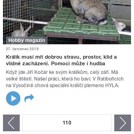
Hobby magazín
27. červenec 2019
Králík musí mít dobrou stravu, prostor, klid a
vlídné zacházení. Pomoci může i hudba
Když jde Jiří Kočár ke svým králíkům, celý září. Má
velké štěstí. Našel práci, která ho baví. V Ratibořicích
na Vysočině chová speciální králičí plemeno HYLA.
STRÁNKY
110
n
zí