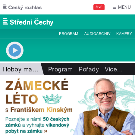
Přejít k hlavnímu obsahu
MENU
ŽIVĚ
PROGRAM
AUDIOARCHIV
KAMERY
Hobby magazín
Program
Pořady
Více
…