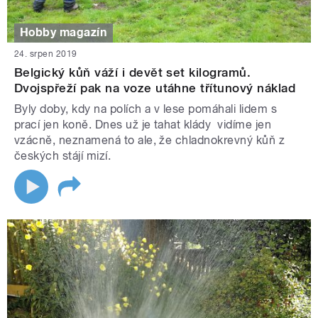
Hobby magazín
24. srpen 2019
Belgický kůň váží i devět set kilogramů.
Dvojspřeží pak na voze utáhne třítunový náklad
Byly doby, kdy na polích a v lese pomáhali lidem s
prací jen koně. Dnes už je tahat klády vidíme jen
vzácně, neznamená to ale, že chladnokrevný kůň z
českých stájí mizí.