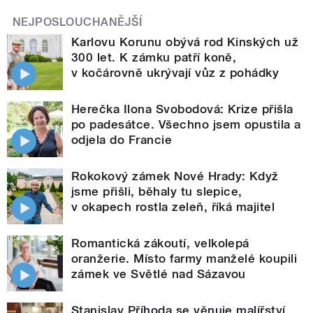
NEJPOSLOUCHANĚJŠÍ
Karlovu Korunu obývá rod Kinských už
300 let. K zámku patří koně,
v kočárovně ukrývají vůz z pohádky
Herečka Ilona Svobodová: Krize přišla
po padesátce. Všechno jsem opustila a
odjela do Francie
Rokokový zámek Nové Hrady: Když
jsme přišli, běhaly tu slepice,
v okapech rostla zeleň, říká majitel
Romantická zákoutí, velkolepá
oranžerie. Místo farmy manželé koupili
zámek ve Světlé nad Sázavou
Stanislav Příhoda se věnuje malířství