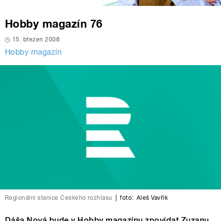
Hobby magazín 76
15. březen 2008
Hobby magazín
Regionální stanice Českého rozhlasu
|
foto:
Aleš Vavřík
Dáša Nová bude v Hobby magazínu zpovídat Zuzanu