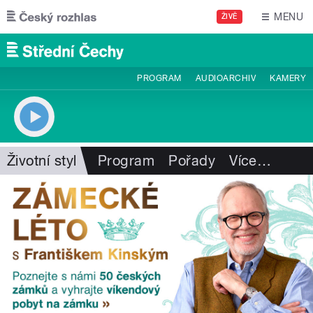
Přejít k hlavnímu obsahu
MENU
ŽIVĚ
PROGRAM
AUDIOARCHIV
KAMERY
Životní styl
Program
Pořady
Více
…