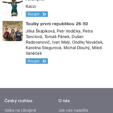
Kaczi
Koupit
Toulky první republikou 26-50
Jitka Škápíková, Petr Vodička, Petra
Tanclová, Tomáš Pánek, Dušan
Radovanovič, Ivan Malý, Ondřej Nováček,
Karolína Stegurová, Michal Dlouhý, Miloš
Vaněček
Koupit
Český rozhlas
O nás
Válka na Ukrajině
Jak nás naladíte