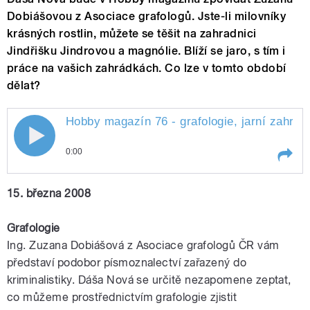
Dobiášovou z Asociace grafologů. Jste-li milovníky
krásných rostlin, můžete se těšit na zahradnici
Jindřišku Jindrovou a magnólie. Blíží se jaro, s tím i
práce na vašich zahrádkách. Co lze v tomto období
dělat?
Hobby magazín 76 - grafologie, jarní zahrad
0:00
Play /
vrata,...
Hobby magazín 76 - grafologie,
15. března 200
8
jarní zahrada, magnólie, garážová
Grafologie
Ing. Zuzana Dobiášová z Asociace grafologů ČR vám
představí podobor písmoznalectví zařazený do
kriminalistiky. Dáša Nová se určitě nezapomene zeptat,
co můžeme prostřednictvím grafologie zjistit