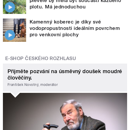
plevele by měla být součástí každého
plotu. Má jednoduchou
Kamenný koberec je díky své
vodopropustnosti ideálním povrchem
pro venkovní plochy
E-SHOP ČESKÉHO ROZHLASU
Přijměte pozvání na úsměvný doušek moudré
člověčiny.
František Novotný, moderátor