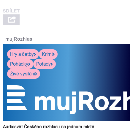
mujRozhlas
Hry a četby
Krimi
Pohádky
Pořady
Živé vysílání
Audiosvět Českého rozhlasu na jednom místě