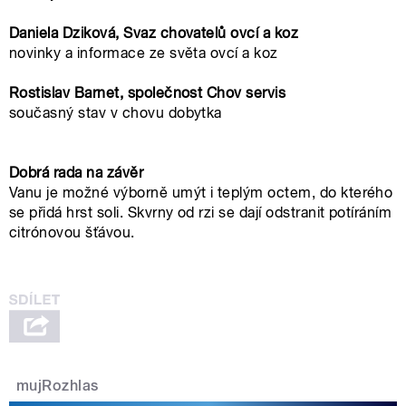
Daniela Dziková, Svaz chovatelů ovcí a koz
novinky a informace ze světa ovcí a koz
pause
Rosti
slav Barnet
,
společnost
Chov servis
současný stav v chovu dobytka
Dobrá rada na závěr
Vanu je možné výborně umýt i teplým octem, do kterého
se přidá hrst soli. Skvrny od rzi se dají odstranit potíráním
citrónovou šťávou.
mujRozhlas