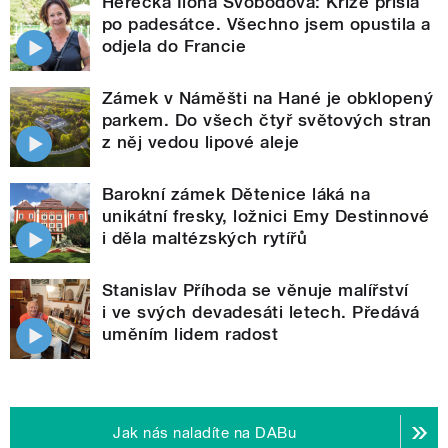
Herečka Ilona Svobodová: Krize přišla
po padesátce. Všechno jsem opustila a
odjela do Francie
Zámek v Náměšti na Hané je obklopený
parkem. Do všech čtyř světových stran
z něj vedou lipové aleje
Barokní zámek Dětenice láká na
unikátní fresky, ložnici Emy Destinnové
i děla maltézských rytířů
Stanislav Příhoda se věnuje malířství
i ve svých devadesáti letech. Předává
uměním lidem radost
Jak nás naladíte na DABu