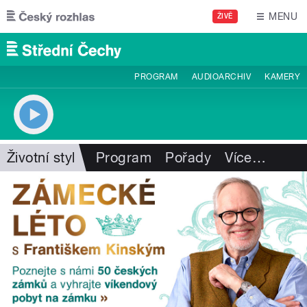
Přejít k hlavnímu obsahu
MENU
ŽIVĚ
PROGRAM
AUDIOARCHIV
KAMERY
Životní styl
Program
Pořady
Více
…