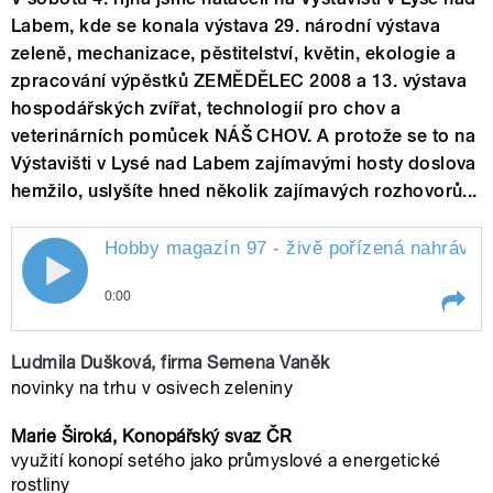
Labem, kde se konala výstava 29. národní výstava
zeleně, mechanizace, pěstitelství, květin, ekologie a
zpracování výpěstků ZEMĚDĚLEC 2008 a 13. výstava
hospodářských zvířat, technologií pro chov a
veterinárních pomůcek NÁŠ CHOV. A protože se to na
Výstavišti v Lysé nad Labem zajímavými hosty doslova
hemžilo, uslyšíte hned několik zajímavých rozhovorů...
Hobby magazín 97 - živě pořízená nahrávka
0:00
Play /
Labem
Hobby magazín 97 - živě pořízená
Ludmila Dušková, firma Semena Vaněk
nahrávka na výstavě Zemědělec
novinky na trhu v osivech zeleniny
2008 v Lysé nad
Marie Široká, Konopářský svaz ČR
využití konopí setého jako průmyslové a energetické
rostliny