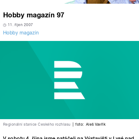
Hobby magazín 97
11. říjen 2007
Hobby magazín
Regionální stanice Českého rozhlasu
|
foto:
Aleš Vavřík
V sobotu 4. října jsme natáčeli na Výstavišti v Lysé nad