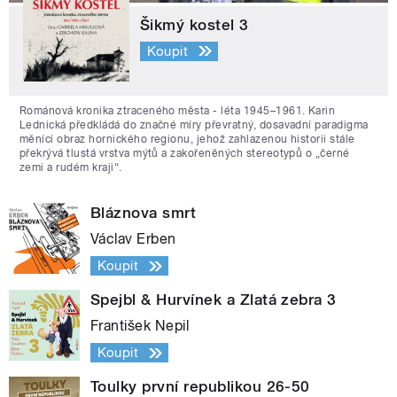
Šikmý kostel 3
Koupit
Románová kronika ztraceného města - léta 1945–1961. Karin
Lednická předkládá do značné míry převratný, dosavadní paradigma
měnící obraz hornického regionu, jehož zahlazenou historii stále
překrývá tlustá vrstva mýtů a zakořeněných stereotypů o „černé
zemi a rudém kraji“.
Bláznova smrt
Václav Erben
Koupit
Spejbl & Hurvínek a Zlatá zebra 3
František Nepil
Koupit
Toulky první republikou 26-50