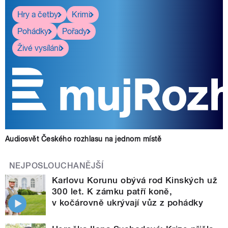
Hry a četby
Krimi
Pohádky
Pořady
Živé vysílání
Audiosvět Českého rozhlasu na jednom místě
NEJPOSLOUCHANĚJŠÍ
Karlovu Korunu obývá rod Kinských už
300 let. K zámku patří koně,
v kočárovně ukrývají vůz z pohádky