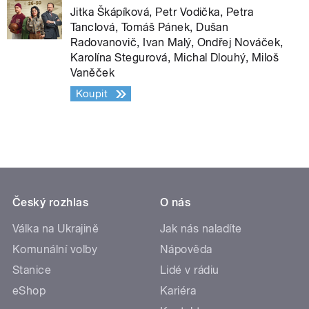
Jitka Škápíková, Petr Vodička, Petra
Tanclová, Tomáš Pánek, Dušan
Radovanovič, Ivan Malý, Ondřej Nováček,
Karolína Stegurová, Michal Dlouhý, Miloš
Vaněček
Koupit
Český rozhlas
O nás
Válka na Ukrajině
Jak nás naladíte
Komunální volby
Nápověda
Stanice
Lidé v rádiu
eShop
Kariéra