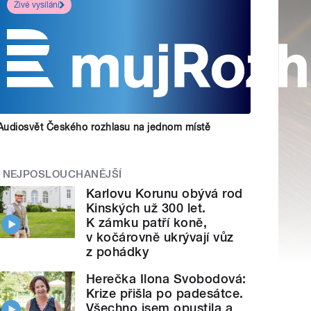
Živé vysílání
Audiosvět Českého rozhlasu na jednom místě
NEJPOSLOUCHANĚJŠÍ
Karlovu Korunu obývá rod
Kinských už 300 let.
K zámku patří koně,
v kočárovně ukrývají vůz
z pohádky
Herečka Ilona Svobodová:
Krize přišla po padesátce.
Všechno jsem opustila a