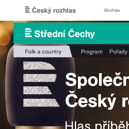
Přejít k hlavnímu obsahu
iRozhlas
Folk a country
Program
Pořady