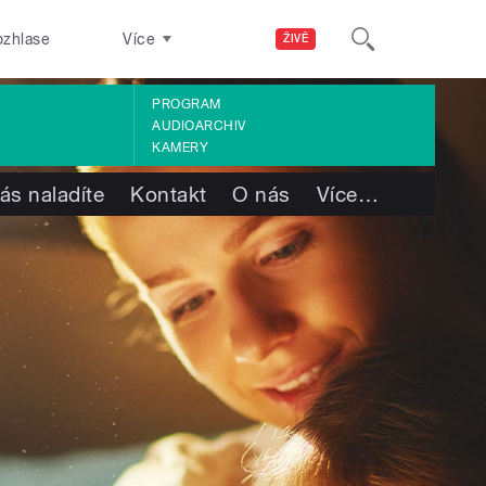
ozhlase
Více
ŽIVĚ
PROGRAM
AUDIOARCHIV
KAMERY
ás naladíte
Kontakt
O nás
Více
…