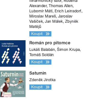
filharmonický sbor, Roberta
Alexander, Thomas Allen,
Lubomír Mátl, Erich Leinsdorf,
Miroslav Mareš, Jaroslav
Vašíček, Jan Málek, Zbyněk
Matějů
Koupit
Román pro pitomce
Lukáš Balabán, Šimon Krupa,
Tomáš Soldán
Koupit
Saturnin
Zdeněk Jirotka
Koupit