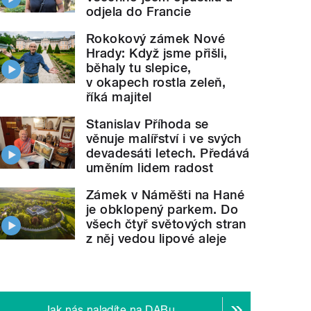
odjela do Francie
Rokokový zámek Nové
Hrady: Když jsme přišli,
běhaly tu slepice,
v okapech rostla zeleň,
říká majitel
Stanislav Příhoda se
věnuje malířství i ve svých
devadesáti letech. Předává
uměním lidem radost
Zámek v Náměšti na Hané
je obklopený parkem. Do
všech čtyř světových stran
z něj vedou lipové aleje
Jak nás naladíte na DABu