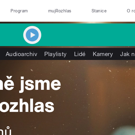
Program
mujRozhlas
Stanice
O r
Audioarchiv
Playlisty
Lidé
Kamery
Jak n