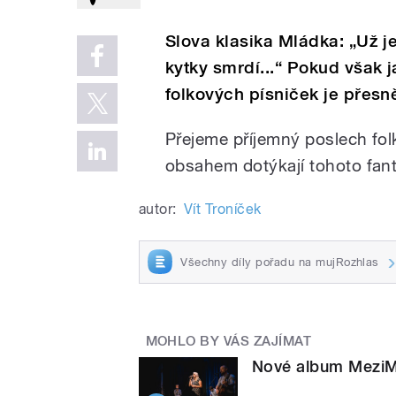
Slova klasika Mládka: „Už je
kytky smrdí...“ Pokud však j
folkových písniček je přesn
Přejeme příjemný poslech fol
obsahem dotýkají tohoto fan
autor:
Vít Troníček
Všechny díly pořadu na mujRozhlas
MOHLO BY VÁS ZAJÍMAT
Nové album MeziMě