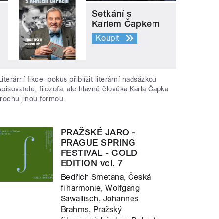
Setkání s
Karlem Čapkem
Koupit
Literární fikce, pokus přiblížit literární nadsázkou
spisovatele, filozofa, ale hlavně člověka Karla Čapka
trochu jinou formou.
PRAŽSKÉ JARO -
PRAGUE SPRING
FESTIVAL - GOLD
EDITION vol. 7
Bedřich Smetana, Česká
filharmonie, Wolfgang
Sawallisch, Johannes
Brahms, Pražský