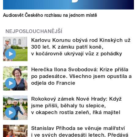
Audiosvět Českého rozhlasu na jednom místě
NEJPOSLOUCHANĚJŠÍ
Karlovu Korunu obývá rod Kinských už
300 let. K zámku patří koně,
v kočárovně ukrývají vůz z pohádky
Herečka Ilona Svobodová: Krize přišla
po padesátce. Všechno jsem opustila a
odjela do Francie
Rokokový zámek Nové Hrady: Když
jsme přišli, běhaly tu slepice,
v okapech rostla zeleň, říká majitel
Stanislav Příhoda se věnuje malířství
i ve svých devadesáti letech. Předává