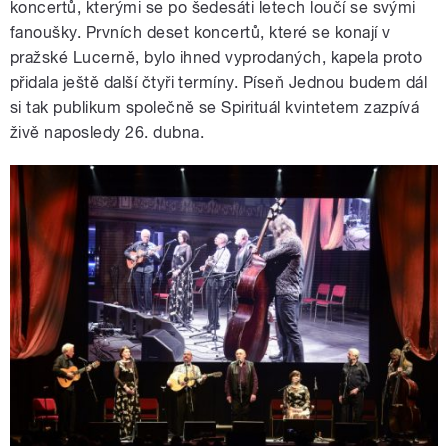
koncertů, kterými se po šedesáti letech loučí se svými
fanoušky. Prvních deset koncertů, které se konají v
pražské Lucerně, bylo ihned vyprodaných, kapela proto
přidala ještě další čtyři termíny. Píseň Jednou budem dál
si tak publikum společně se Spirituál kvintetem zazpívá
živě naposledy 26. dubna.