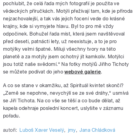
pochlubit, že celá řada mých fotografií je použita ve
vědeckých příručkách. Motýli přežívají tam, kde je příroda
nejzachovalejší, a tak vás jejich focení vede do krásné
krajiny, kde si vymyjete hlavu. Byl to pro mě vždy
odpočinek. Bohužel řada míst, která jsem navštěvoval
před deseti, patnácti lety, už neexistuje, a to je pro
motýlky velmi špatné. Miluji všechny tvory na této
planetě a za motýly jsem ochotný jít kamkoliv. Motýlci
jsou totiž naše svědomí.“ Na fotky motýlů Jiřího Tichoty
se můžete podívat do jeho
webové galerie
.
A co se stane v okamžiku, až Spirituál kvintet skončí?
„Země se nepohne, nevychýlí se ze své dráhy,“ usmívá
se Jiří Tichota. Na co vše se těší a co bude dělat, až
kapela odehraje poslední koncert, uslyšíte v záznamu
pořadu.
autoři:
Luboš Xaver Veselý
,
jmy
,
Jana Chládková