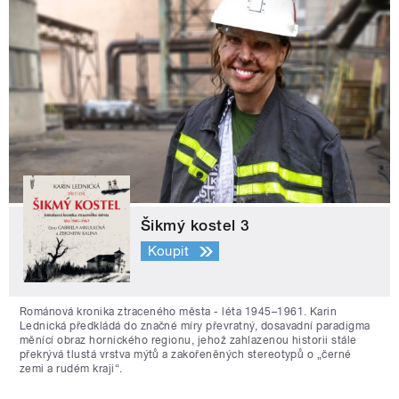
Šikmý kostel 3
Koupit
Románová kronika ztraceného města - léta 1945–1961. Karin
Lednická předkládá do značné míry převratný, dosavadní paradigma
měnící obraz hornického regionu, jehož zahlazenou historii stále
překrývá tlustá vrstva mýtů a zakořeněných stereotypů o „černé
zemi a rudém kraji“.