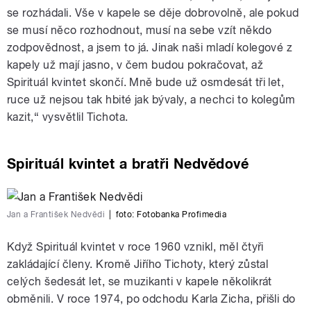
se rozhádali. Vše v kapele se děje dobrovolně, ale pokud
se musí něco rozhodnout, musí na sebe vzít někdo
zodpovědnost, a jsem to já. Jinak naši mladí kolegové z
kapely už mají jasno, v čem budou pokračovat, až
Spirituál kvintet skončí. Mně bude už osmdesát tři let,
ruce už nejsou tak hbité jak bývaly, a nechci to kolegům
kazit,“ vysvětlil Tichota.
Spirituál kvintet a bratři Nedvědové
Jan a František Nedvědi
|
foto:
Fotobanka Profimedia
Když Spirituál kvintet v roce 1960 vznikl, měl čtyři
zakládající členy. Kromě Jiřího Tichoty, který zůstal
celých šedesát let, se muzikanti v kapele několikrát
obměnili. V roce 1974, po odchodu Karla Zicha, přišli do