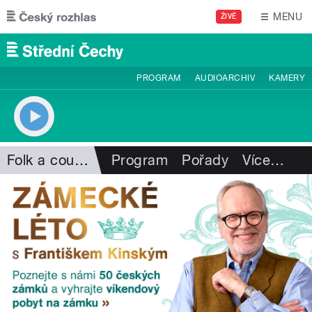
Přejít k hlavnímu obsahu
MENU
ŽIVĚ
PROGRAM
AUDIOARCHIV
KAMERY
Folk a country
Program
Pořady
Více
…