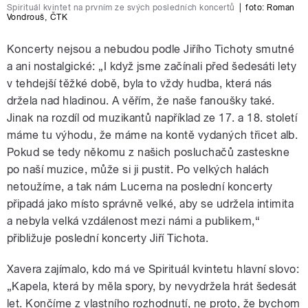
Spirituál kvintet na prvním ze svých posledních koncertů
|
foto:
Roman
Vondrouš
,
ČTK
Koncerty nejsou a nebudou podle Jiřího Tichoty smutné
a ani nostalgické: „I když jsme začínali před šedesáti lety
v tehdejší těžké době, byla to vždy hudba, která nás
držela nad hladinou. A věřím, že naše fanoušky také.
Jinak na rozdíl od muzikantů například ze 17. a 18. století
máme tu výhodu, že máme na kontě vydaných třicet alb.
Pokud se tedy někomu z našich posluchačů zasteskne
po naší muzice, může si ji pustit. Po velkých halách
netoužíme, a tak nám Lucerna na poslední koncerty
připadá jako místo správně velké, aby se udržela intimita
a nebyla velká vzdálenost mezi námi a publikem,“
přibližuje poslední koncerty Jiří Tichota.
Xavera zajímalo, kdo má ve Spirituál kvintetu hlavní slovo:
„Kapela, která by měla spory, by nevydržela hrát šedesát
let. Končíme z vlastního rozhodnutí, ne proto, že bychom