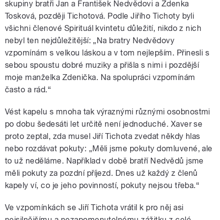
skupiny bratři Jan a František Nedvědovi a Zdenka
Tosková, později Tichotová. Podle Jiřího Tichoty byli
všichni členové Spirituál kvintetu důležití, nikdo z nich
nebyl ten nejdůležitější: „Na bratry Nedvědovy
vzpomínám s velkou láskou a v tom nejlepším. Přinesli s
sebou spoustu dobré muziky a přišla s nimi i pozdější
moje manželka Zdenička. Na spolupráci vzpomínám
často a rád.“
Vést kapelu s mnoha tak výraznými různými osobnostmi
po dobu šedesáti let určitě není jednoduché. Xaver se
proto zeptal, zda musel Jiří Tichota zvedat někdy hlas
nebo rozdávat pokuty: „Měli jsme pokuty domluvené, ale
to už neděláme. Například v době bratří Nedvědů jsme
měli pokuty za pozdní příjezd. Dnes už každý z členů
kapely ví, co je jeho povinností, pokuty nejsou třeba.“
Ve vzpomínkách se Jiří Tichota vrátil k pro něj asi
nejsilnějšímu a nezapomenutelnému zážitku z celé