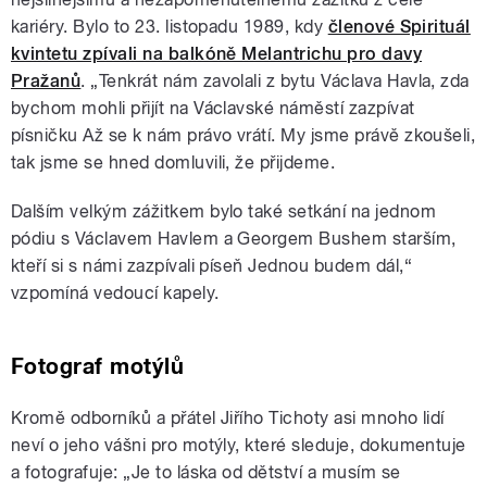
kariéry. Bylo to 23. listopadu 1989, kdy
členové Spirituál
kvintetu zpívali na balkóně Melantrichu pro davy
Pražanů
. „Tenkrát nám zavolali z bytu Václava Havla, zda
bychom mohli přijít na Václavské náměstí zazpívat
písničku Až se k nám právo vrátí. My jsme právě zkoušeli,
tak jsme se hned domluvili, že přijdeme.
Dalším velkým zážitkem bylo také setkání na jednom
pódiu s Václavem Havlem a Georgem Bushem starším,
kteří si s námi zazpívali píseň Jednou budem dál,“
vzpomíná vedoucí kapely.
Fotograf motýlů
Kromě odborníků a přátel Jiřího Tichoty asi mnoho lidí
neví o jeho vášni pro motýly, které sleduje, dokumentuje
a fotografuje: „Je to láska od dětství a musím se