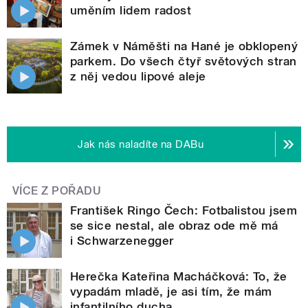
uměním lidem radost
Zámek v Náměšti na Hané je obklopený
parkem. Do všech čtyř světových stran
z něj vedou lipové aleje
Jak nás naladíte na DABu
VÍCE Z POŘADU
František Ringo Čech: Fotbalistou jsem
se sice nestal, ale obraz ode mě má
i Schwarzenegger
Herečka Kateřina Macháčková: To, že
vypadám mladě, je asi tím, že mám
infantilního ducha