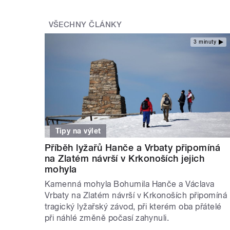
VŠECHNY ČLÁNKY
3 minuty
Tipy na výlet
Příběh lyžařů Hanče a Vrbaty připomíná
na Zlatém návrší v Krkonoších jejich
mohyla
Kamenná mohyla Bohumila Hanče a Václava
Vrbaty na Zlatém návrší v Krkonoších připomíná
tragický lyžařský závod, při kterém oba přátelé
při náhlé změně počasí zahynuli.