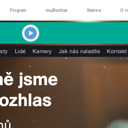
Program
mujRozhlas
Stanice
O r
isty
Lidé
Kamery
Jak nás naladíte
Kontakt