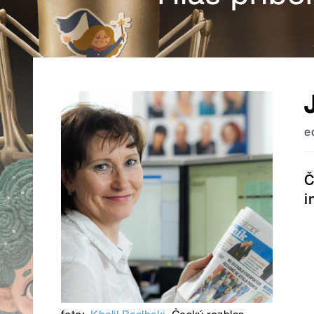
e
Č
i