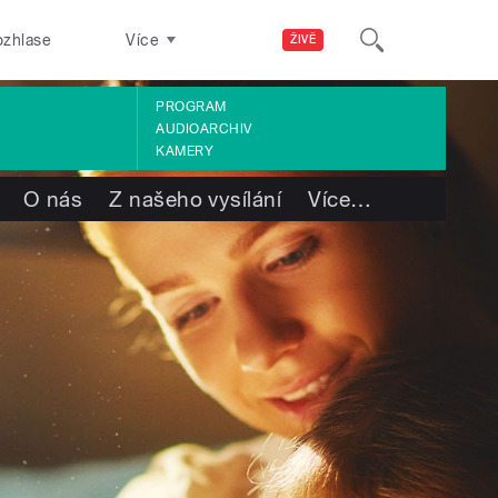
ozhlase
Více
ŽIVĚ
PROGRAM
AUDIOARCHIV
KAMERY
O nás
Z našeho vysílání
Více
…