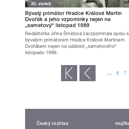
20. století
Bývalý primátor Hradce Králové Martin
Dvořák a jeho vzpomínky nejen na
„sametový“ listopad 1989
Redaktorka Jiřina Šmídová zavzpomínala spolu s
bývalým primátorem Hradce Králové Martinem
Dvořákem nejen na události „sametového“
listopadu 1989.
STRÁNKY
…
6
7
« první
‹ předchozí
Český rozhlas
mujRo