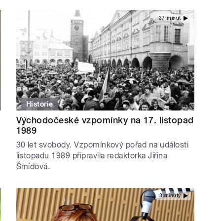
37 minut
Historie
Východočeské vzpomínky na 17. listopad
1989
30 let svobody. Vzpomínkový pořad na události
listopadu 1989 připravila redaktorka Jiřina
Šmídová.
3 minuty