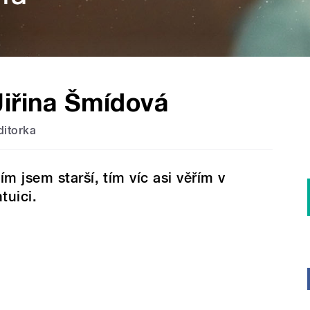
Jiřina Šmídová
ditorka
ím jsem starší, tím víc asi věřím v
ntuici.