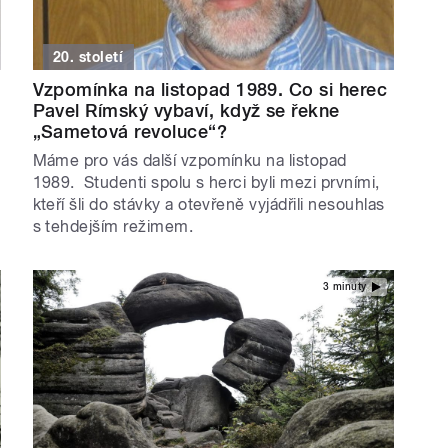
20. století
Vzpomínka na listopad 1989. Co si herec
Pavel Rímský vybaví, když se řekne
„Sametová revoluce“?
Máme pro vás další vzpomínku na listopad
1989. Studenti spolu s herci byli mezi prvními,
kteří šli do stávky a otevřeně vyjádřili nesouhlas
s tehdejším režimem.
3 minuty