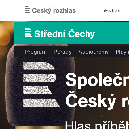
Přejít k hlavnímu obsahu
iRozhlas
Program
Pořady
Audioarchiv
Playl