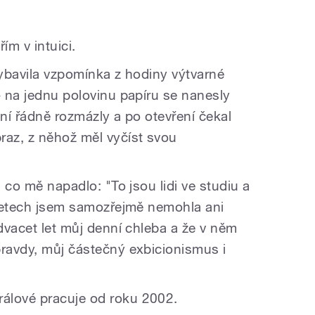
řím v intuici.
vybavila vzpomínka z hodiny výtvarné
- na jednu polovinu papíru se nanesly
laní řádně rozmázly a po otevření čekal
raz, z něhož měl vyčíst svou
, co mě napadlo: "To jsou lidi ve studiu a
i letech jsem samozřejmě nemohla ani
 dvacet let můj denní chleba a že v něm
pravdy, můj částečný exbicionismus i
álové pracuje od roku 2002.