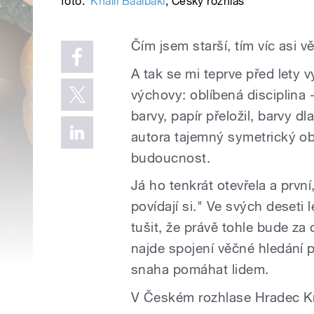
foto:
Khalil Baalbaki
,
Český rozhlas
Čím jsem starší, tím víc asi vě
A tak se mi teprve před lety 
výchovy: oblíbená disciplina 
barvy, papír přeložil, barvy d
autora tajemný symetrický ob
budoucnost.
Já ho tenkrát otevřela a první
povídají si." Ve svých deset
tušit, že právě tohle bude za
najde spojení věčné hledání 
snaha pomáhat lidem.
V Českém rozhlase Hradec Kr