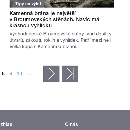
Tipy na výlet
Kamenná brána je největší
v Broumovských stěnách. Navíc má
krásnou vyhlídku
Východočeské Broumovské stěny tvoří desítky
útvarů, zákoutí, roklin a vyhlídek. Patří mezi ně i
Velká kupa s Kamennou bránou.
8
9
10
…
následující ›
poslední »
zhlas
O nás