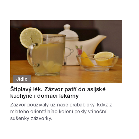
Jídlo
Štiplavý lék. Zázvor patří do asijské
kuchyně i domácí lékárny
Zázvor používaly už naše prababičky, když z
mletého orientálního koření pekly vánoční
sušenky zázvorky.