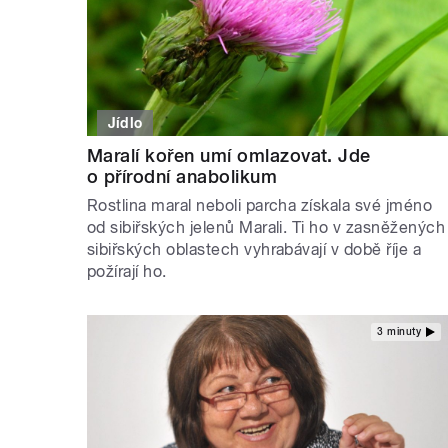
Jídlo
Maralí kořen umí omlazovat. Jde
o přírodní anabolikum
Rostlina maral neboli parcha získala své jméno
od sibiřských jelenů Marali. Ti ho v zasněžených
sibiřských oblastech vyhrabávají v době říje a
požírají ho.
3 minuty