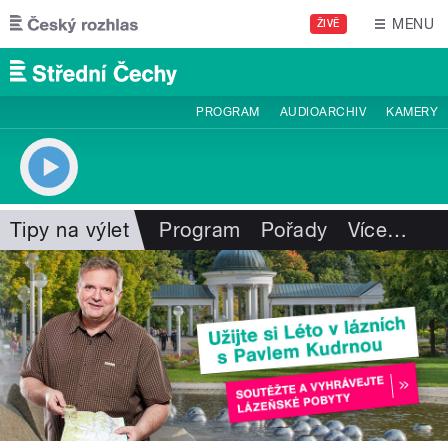
Přejít k hlavnímu obsahu
MENU
ŽIVĚ
PROGRAM
AUDIOARCHIV
KAMERY
Tipy na výlet
Program
Pořady
Více
…