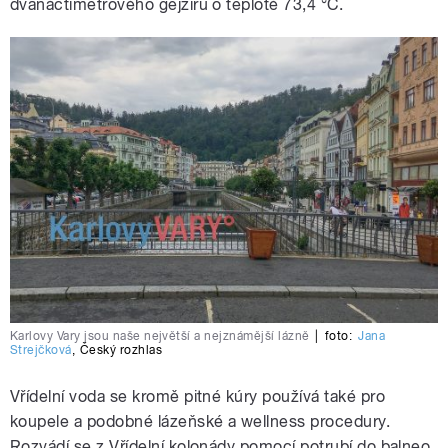
dvanáctimetrového gejzíru o teplotě 73,4 °C.
Karlovy Vary jsou naše největší a nejznámější lázně
|
foto:
Jana
Strejčková
,
Český rozhlas
Vřídelní voda se kromě pitné kúry používá také pro
koupele a podobné lázeňské a wellness procedury.
Rozvádí se z Vřídelní kolonády pomocí potrubí do balneo