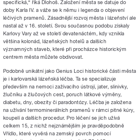
specifická,“ říká Dlohoš. Založení města se datuje do
doby Karla IV. a váže se k němu i legenda o objevení
léčivých pramenů. Zásadnější rozvoj města i lázeňství ale
nastal až v 16. století. Svou současnou podobu získaly
Karlovy Vary až ve století devatenáctém, kdy vznikla
většina kolonád, lázeňských hotelů a dalších
významných staveb, které při procházce historickým
centrem města můžete obdivovat.
Podobně unikátní jako Genius Loci historické části města
je i karlovarská lázeňská léčba. Ta se specializuje
především na nemoci zažívacího ústrojí, jater, slinivky,
žlučníku a žlučových cest, poruch látkové výměny,
diabetu, dny, obezity či paradontózy. Léčba je založena
na užívání termominerálních pramenů v rámci pitné kúry,
koupelí a dalších procedur. Pro léčení se jich užívá
celkem 15, z nichž nejznámějším je pravděpodobně
Vřídlo, které vyvěrá na zemský povrch pomocí