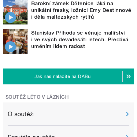
Barokní zámek Dětenice láká na
unikátní fresky, ložnici Emy Destinnové
i děla maltézských rytířů
Stanislav Příhoda se věnuje malířství
i ve svých devadesáti letech. Předává
uměním lidem radost
Jak nás naladíte na DABu
SOUTĚŽ LÉTO V LÁZNÍCH
O soutěži