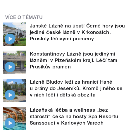
VÍCE O TÉMATU
Janské Lázně na úpatí Černé hory jsou
jediné české lázně v Krkonoších.
Prosluly léčivými prameny
Konstantinovy Lázně jsou jedinými
lázněmi v Plzeňském kraji. Léčí tam
Prusíkův pramen
Lázně Bludov leží za hranicí Hané
u brány do Jeseníků. Kromě jiného se
v nich léčí i dětská obezita
Lázeňská léčba a wellness „bez
starosti“ čeká na hosty Spa Resortu
Sanssouci v Karlových Varech