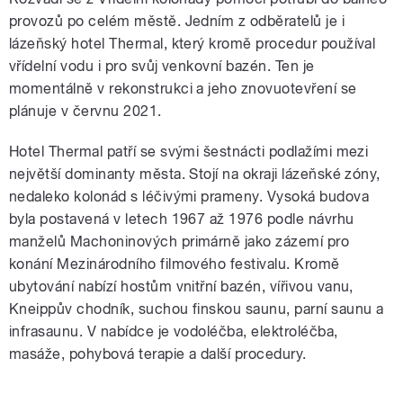
provozů po celém městě. Jedním z odběratelů je i
lázeňský hotel Thermal, který kromě procedur používal
vřídelní vodu i pro svůj venkovní bazén. Ten je
momentálně v rekonstrukci a jeho znovuotevření se
plánuje v červnu 2021.
Hotel Thermal patří se svými šestnácti podlažími mezi
největší dominanty města. Stojí na okraji lázeňské zóny,
nedaleko kolonád s léčivými prameny. Vysoká budova
byla postavená v letech 1967 až 1976 podle návrhu
manželů Machoninových primárně jako zázemí pro
konání Mezinárodního filmového festivalu. Kromě
ubytování nabízí hostům vnitřní bazén, vířivou vanu,
Kneippův chodník, suchou finskou saunu, parní saunu a
infrasaunu. V nabídce je vodoléčba, elektroléčba,
masáže, pohybová terapie a další procedury.