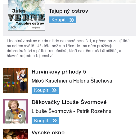
Tajuplný ostrov
Koupit
Lincolnův ostrov nikdo nikdy na mapě nenašel, a přece ho znají lidé
na celém světě. Už déle než sto třicet let na něm prožívají
dobrodružství s pěticí trosečníků, kteří na něm našli útočiště, a
hlavně nejedno tajemství.
Hurvínkovy příhody 5
Miloš Kirschner a Helena Štáchová
Koupit
Děkovačky Libuše Švormové
Libuše Švormová - Patrik Rozehnal
Koupit
Vysoké okno