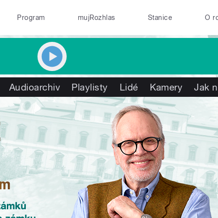
Program
mujRozhlas
Stanice
O r
Audioarchiv
Playlisty
Lidé
Kamery
Jak n