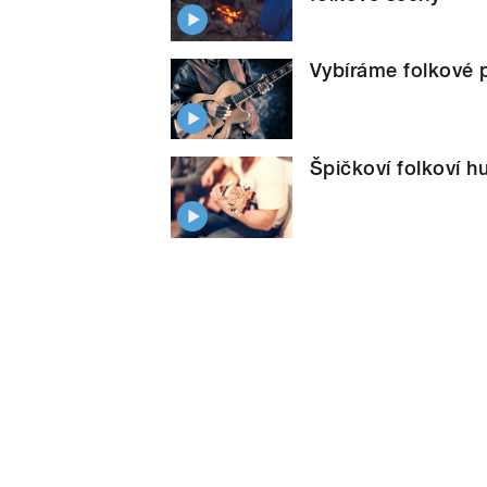
Vybíráme folkové p
Špičkoví folkoví h