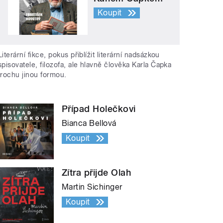
Koupit
Literární fikce, pokus přiblížit literární nadsázkou
spisovatele, filozofa, ale hlavně člověka Karla Čapka
trochu jinou formou.
Případ Holečkovi
Bianca Bellová
Koupit
Zítra přijde Olah
Martin Sichinger
Koupit