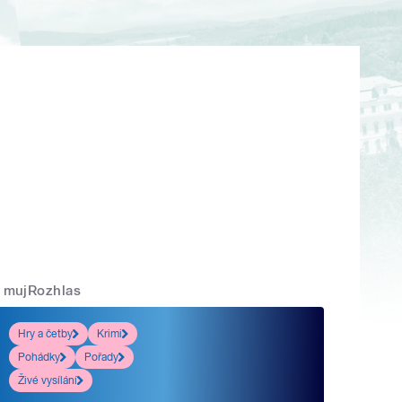
mujRozhlas
Hry a četby
Krimi
Pohádky
Pořady
Živé vysílání