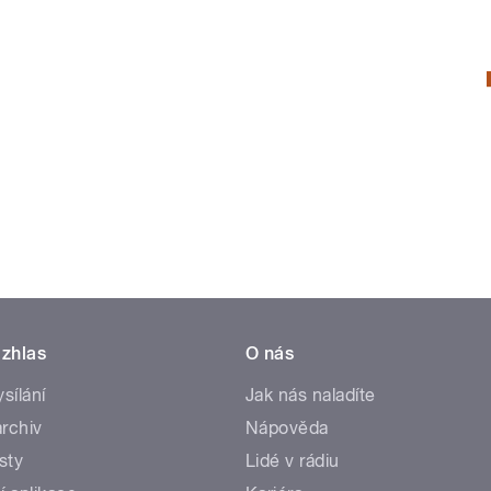
zhlas
O nás
ysílání
Jak nás naladíte
rchiv
Nápověda
sty
Lidé v rádiu