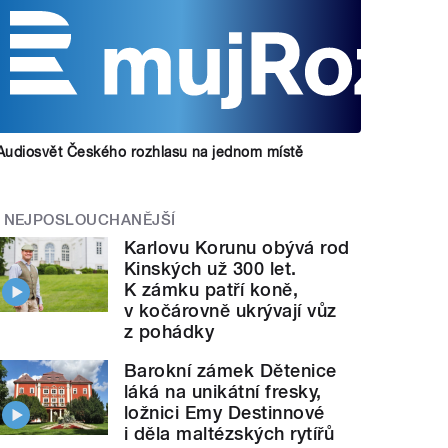
Audiosvět Českého rozhlasu na jednom místě
NEJPOSLOUCHANĚJŠÍ
Karlovu Korunu obývá rod
Kinských už 300 let.
K zámku patří koně,
v kočárovně ukrývají vůz
z pohádky
Barokní zámek Dětenice
láká na unikátní fresky,
ložnici Emy Destinnové
i děla maltézských rytířů