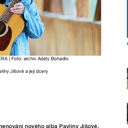
A | Foto: archiv Adély Bohadlo
íny Jíšové a její dcery
menování nového alba Pavlíny Jíšové,