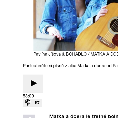
Pavlína Jíšová & BOHADLO / MATKA A DCER
Poslechněte si písně z alba Matka a dcera od Pavl
53:09
Matka a dcera je trefné poj