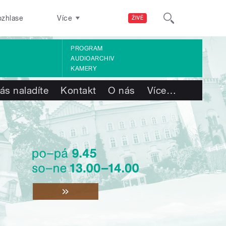
ozhlase
Více
ŽIVĚ
PROGRAM
AUDIOARCHIV
KAMERY
ás naladíte
Kontakt
O nás
Více
…