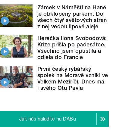
Zámek v Náměšti na Hané
je obklopený parkem. Do
všech čtyř světových stran
z něj vedou lipové aleje
Herečka Ilona Svobodová:
Krize přišla po padesátce.
Všechno jsem opustila a
odjela do Francie
První český rybářský
spolek na Moravě vznikl ve
Velkém Meziříčí. Dnes má
i svého Otu Pavla
Jak nás naladíte na DABu