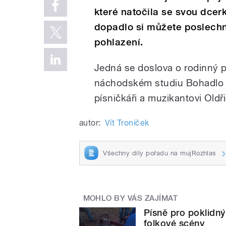
které natočila se svou dcer
dopadlo si můžete poslechn
pohlazení.
Jedná se doslova o rodinný p
náchodském studiu Bohadlo rec
písničkáři a muzikantovi Old
autor:
Vít Troníček
Všechny díly pořadu na mujRozhlas
MOHLO BY VÁS ZAJÍMAT
Písně pro poklidn
folkové scény