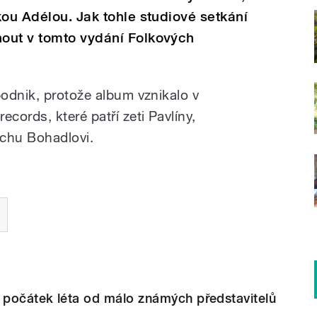
kou Adélou. Jak tohle studiové setkání
out v tomto vydání Folkových
odnik, protože album vznikalo v
ords, které patří zeti Pavlíny,
řichu Bohadlovi.
ý počátek léta od málo známých představitelů