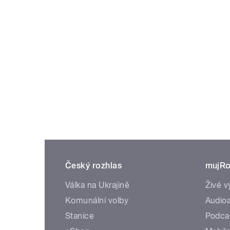
Český rozhlas
mujRo
Válka na Ukrajině
Živé v
Komunální volby
Audioa
Stanice
Podca