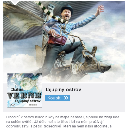
Tajuplný ostrov
Koupit
Lincolnův ostrov nikdo nikdy na mapě nenašel, a přece ho znají lidé
na celém světě. Už déle než sto třicet let na něm prožívají
dobrodružství s pěticí trosečníků, kteří na něm našli útočiště, a