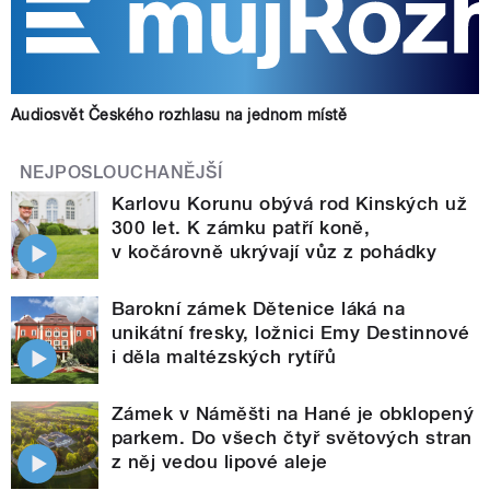
Audiosvět Českého rozhlasu na jednom místě
NEJPOSLOUCHANĚJŠÍ
Karlovu Korunu obývá rod Kinských už
300 let. K zámku patří koně,
v kočárovně ukrývají vůz z pohádky
Barokní zámek Dětenice láká na
unikátní fresky, ložnici Emy Destinnové
i děla maltézských rytířů
Zámek v Náměšti na Hané je obklopený
parkem. Do všech čtyř světových stran
z něj vedou lipové aleje