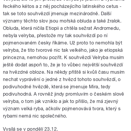
řeckého kétos a z něj pocházejícího latinského cetus -
tak se toto souhvězdí jmenuje mezinárodně. Další
významy těchto slov jsou mořská obluda a také žralok.
Obluda, která ničila Etiopii a chtěla sežrat Andromedu,
nebyla velryba, přestože my tak souhvězdí po ní
pojmenovaném česky říkáme. Už proto to nemohla být
velryba, že tito tvorové nic tak velkého, jako je etiopská
princezna, nemohou pozřít. K souhvězdí Velryba musím
ještě dodat aspoň to, že je to vůbec největší souhvězdí
na hvězdné obloze. Na někdy příště si kvůli času musím
nechat vyprávění o jedné z hvězd tohoto souhvězdí, o
podivuhodné hvězdě, která se jmenuje Mira, tedy
podivuhodná. A rovněž jindy promluvím o českém slově
velryba, o tom jak vzniklo a jak to přišlo, že má zjevný
význam velká ryba, ačkoliv pojmenovává tvora, který s
rybami nemá nic společného.
Vysílá se v pondělí 23.12.