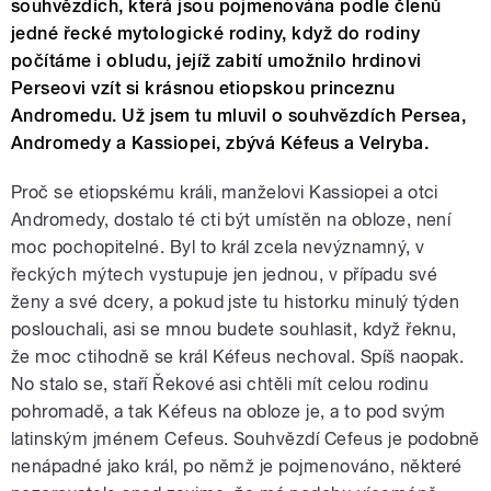
souhvězdích, která jsou pojmenována podle členů
jedné řecké mytologické rodiny, když do rodiny
počítáme i obludu, jejíž zabití umožnilo hrdinovi
Perseovi vzít si krásnou etiopskou princeznu
Andromedu. Už jsem tu mluvil o souhvězdích Persea,
Andromedy a Kassiopei, zbývá Kéfeus a Velryba.
Proč se etiopskému králi, manželovi Kassiopei a otci
Andromedy, dostalo té cti být umístěn na obloze, není
moc pochopitelné. Byl to král zcela nevýznamný, v
řeckých mýtech vystupuje jen jednou, v případu své
ženy a své dcery, a pokud jste tu historku minulý týden
poslouchali, asi se mnou budete souhlasit, když řeknu,
že moc ctihodně se král Kéfeus nechoval. Spíš naopak.
No stalo se, staří Řekové asi chtěli mít celou rodinu
pohromadě, a tak Kéfeus na obloze je, a to pod svým
latinským jménem Cefeus. Souhvězdí Cefeus je podobně
nenápadné jako král, po němž je pojmenováno, některé