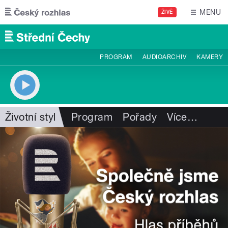
Přejít k hlavnímu obsahu
MENU
ŽIVĚ
PROGRAM
AUDIOARCHIV
KAMERY
Životní styl
Program
Pořady
Více
…