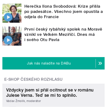
Herečka Ilona Svobodová: Krize přišla
po padesátce. Všechno jsem opustila a
odjela do Francie
První český rybářský spolek na Moravě
vznikl ve Velkém Meziříčí. Dnes má
i svého Otu Pavla
Jak nás naladíte na DABu
E-SHOP ČESKÉHO ROZHLASU
Vždycky jsem si přál ocitnout se v románu
Julese Verna. Teď se mi to splnilo.
Václav Žmolík, moderátor