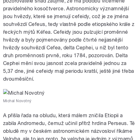
pozorovatele snad zaujme, že má podobu víceméně
pravidelného kosočtverce. Astronomicky významnější
jsou hvězdy, které se jmenují cefeidy, což je ze jména
souhvězdí Cefeus, tedy vlastně podle etiopského krále z
řeckých mýtů Kéfea. Cefeidy jsou pulzující proměnné
hvězdy a byly pojmenovány podle čtvrté nejjasnější
hvězdy souhvězdí Cefea, delta Cephei, u níž byl tento
druh proměnnosti prvně, roku 1784, pozorován. Delta
Cephei mění svou jasnost zcela pravidelně jednou za
5,37 dne, jiné cefeidy mají periodu kratší, ještě jiné třeba
dvouměsíční.
Michal Novotný
A přišla řada na obludu, která málem zničila Etiopii a
zabila Andromedu, čemuž učinil přítrž hrdina Perseus. Té
obludě my v českém astronomickém názvosloví říkáme
Velryba, ale to jen proto, že velryba je jedním z významů