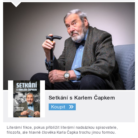
Setkání s Karlem Čapkem
Koupit
Literární fikce, pokus přiblížit literární nadsázkou spisovatele,
filozofa, ale hlavně člověka Karla Čapka trochu jinou formou.