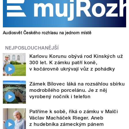
Audiosvět Českého rozhlasu na jednom místě
NEJPOSLOUCHANĚJŠÍ
Karlovu Korunu obývá rod Kinských už
300 let. K zámku patří koně,
v kočárovně ukrývají vůz z pohádky
Zámek Bílovec láká na rozsáhlou sbírku
modrobílého porcelánu. Je z něj
vyrobený nočník i telefon
Patříme k sobě, říká o zámku v Malči
Václav Macháček Rieger. Aneb
z hudebníka zámeckým pánem