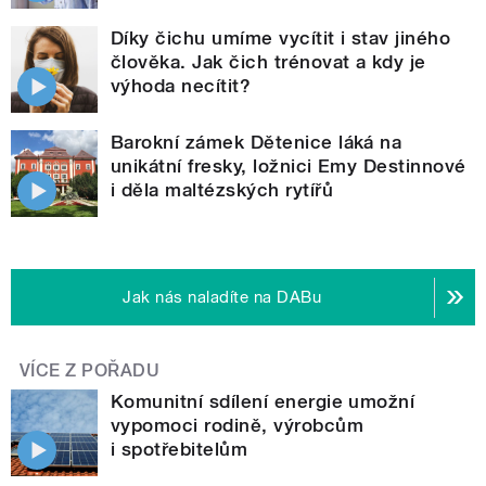
Díky čichu umíme vycítit i stav jiného
člověka. Jak čich trénovat a kdy je
výhoda necítit?
Barokní zámek Dětenice láká na
unikátní fresky, ložnici Emy Destinnové
i děla maltézských rytířů
Jak nás naladíte na DABu
VÍCE Z POŘADU
Komunitní sdílení energie umožní
vypomoci rodině, výrobcům
i spotřebitelům