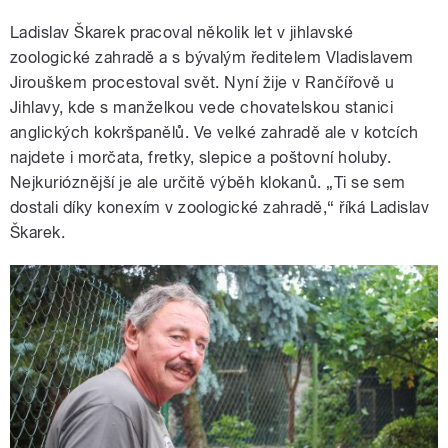
Ladislav Škarek pracoval několik let v jihlavské
zoologické zahradě a s bývalým ředitelem Vladislavem
Jirouškem procestoval svět. Nyní žije v Rančířově u
Jihlavy, kde s manželkou vede chovatelskou stanici
anglických kokršpanělů. Ve velké zahradě ale v kotcích
najdete i morčata, fretky, slepice a poštovní holuby.
Nejkurióznější je ale určitě výběh klokanů. „Ti se sem
dostali díky konexím v zoologické zahradě,“ říká Ladislav
Škarek.