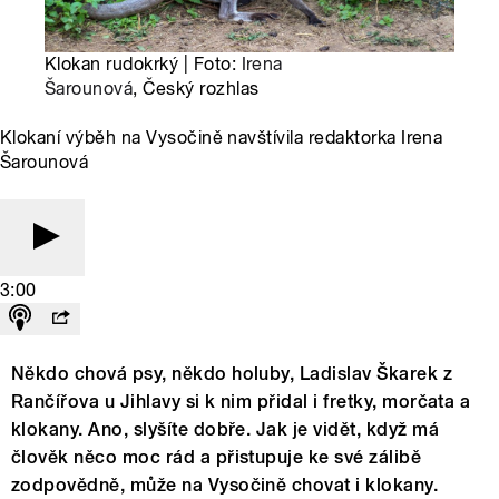
Klokan rudokrký | Foto:
Irena
Šarounová
, Český rozhlas
Klokaní výběh na Vysočině navštívila redaktorka Irena
Šarounová
3:00
Někdo chová psy, někdo holuby, Ladislav Škarek z
Rančířova u Jihlavy si k nim přidal i fretky, morčata a
klokany. Ano, slyšíte dobře. Jak je vidět, když má
člověk něco moc rád a přistupuje ke své zálibě
zodpovědně, může na Vysočině chovat i klokany.