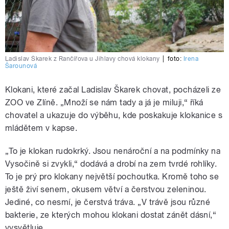
Ladislav Škarek z Rančířova u Jihlavy chová klokany
|
foto:
Irena
Šarounová
Klokani, které začal Ladislav Škarek chovat, pocházeli ze
ZOO ve Zlíně. „Množí se nám tady a já je miluji,“ říká
chovatel a ukazuje do výběhu, kde poskakuje klokanice s
mládětem v kapse.
„To je klokan rudokrký. Jsou nenároční a na podmínky na
Vysočině si zvykli,“ dodává a drobí na zem tvrdé rohlíky.
To je prý pro klokany největší pochoutka. Kromě toho se
ještě živí senem, okusem větví a čerstvou zeleninou.
Jediné, co nesmí, je čerstvá tráva. „V trávě jsou různé
bakterie, ze kterých mohou klokani dostat zánět dásní,“
vysvětluje.