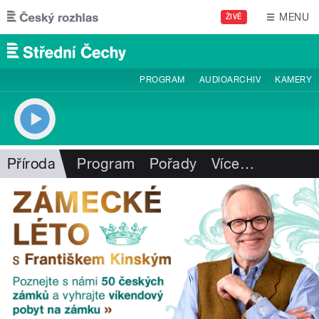
Přejít k hlavnímu obsahu
MENU
ŽIVĚ
PROGRAM
AUDIOARCHIV
KAMERY
Příroda
Program
Pořady
Více
…