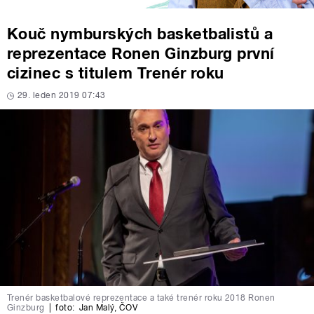
Kouč nymburských basketbalistů a
reprezentace Ronen Ginzburg první
cizinec s titulem Trenér roku
29. leden 2019 07:43
Trenér basketbalové reprezentace a také trenér roku 2018 Ronen
Ginzburg
|
foto:
Jan Malý
,
ČOV