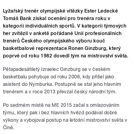
Lyžařský trenér olympijské vítězky Ester Ledecké
Tomáš Bank získal ocenění pro trenéra roku v
kategorii individuálních sportů. V kategorii týmových
her zvítězil v anketě pořádané Unií profesionálních
trenérů Českého olympijského výboru kouč
basketbalové reprezentace Ronen Ginzburg, který
poprvé od roku 1982 dovedl tým na mistrovství světa.
Pětapadesátiletý Izraelec Ginzburg se v českém
basketbalu pohybuje od roku 2006, kdy přišel jako
asistent do Nymburka. Postupně se stal jeho hlavním
trenérem a v roce 2013 převzal český národní tým.
Po sedmém místě na ME 2015 začal s omlazováním
týmu, který pak i bez hlavních hvězd podával dobré
výkony a vybojoval postup na letošní mistrovství světa v
Číně.