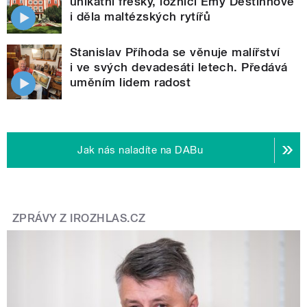
unikátní fresky, ložnici Emy Destinnové
i děla maltézských rytířů
Stanislav Příhoda se věnuje malířství
i ve svých devadesáti letech. Předává
uměním lidem radost
Jak nás naladíte na DABu
ZPRÁVY Z IROZHLAS.CZ