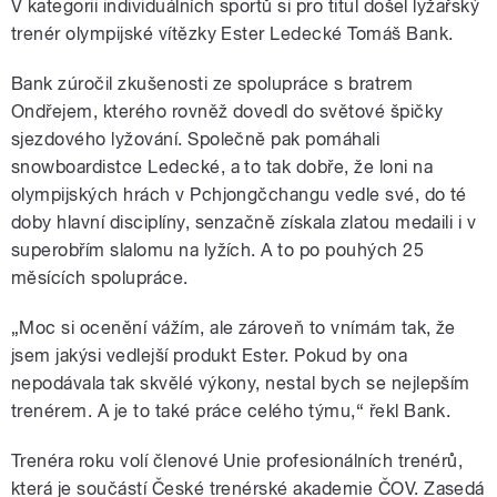
V kategorii individuálních sportů si pro titul došel lyžařský
trenér olympijské vítězky Ester Ledecké Tomáš Bank.
Bank zúročil zkušenosti ze spolupráce s bratrem
Ondřejem, kterého rovněž dovedl do světové špičky
sjezdového lyžování. Společně pak pomáhali
snowboardistce Ledecké, a to tak dobře, že loni na
olympijských hrách v Pchjongčchangu vedle své, do té
doby hlavní disciplíny, senzačně získala zlatou medaili i v
superobřím slalomu na lyžích. A to po pouhých 25
měsících spolupráce.
„Moc si ocenění vážím, ale zároveň to vnímám tak, že
jsem jakýsi vedlejší produkt Ester. Pokud by ona
nepodávala tak skvělé výkony, nestal bych se nejlepším
trenérem. A je to také práce celého týmu,“ řekl Bank.
Trenéra roku volí členové Unie profesionálních trenérů,
která je součástí České trenérské akademie ČOV. Zasedá