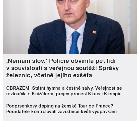
‚Nemám slov.‘ Policie obvinila pět lidí
v souvislosti s veřejnou soutěží Správy
železnic, včetně jejího exšéfa
OBRAZEM: Státní hymna a čestné salvy. Veřejnost se
rozloučila s Knížákem, projev pronesl Klaus i Klempíř
Podprsenkový doping na ženské Tour de France?
Pořadatelé kontrolovali závodnice kvůli vycpávkám