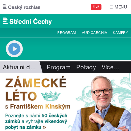
Přejít k hlavnímu obsahu
MENU
ŽIVĚ
PROGRAM
AUDIOARCHIV
KAMERY
Aktuální dění
Program
Pořady
Více
…