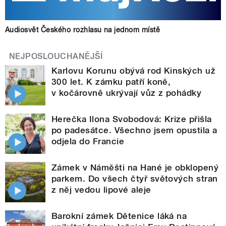
Audiosvět Českého rozhlasu na jednom místě
NEJPOSLOUCHANĚJŠÍ
Karlovu Korunu obývá rod Kinských už
300 let. K zámku patří koně,
v kočárovně ukrývají vůz z pohádky
Herečka Ilona Svobodová: Krize přišla
po padesátce. Všechno jsem opustila a
odjela do Francie
Zámek v Náměšti na Hané je obklopený
parkem. Do všech čtyř světových stran
z něj vedou lipové aleje
Barokní zámek Dětenice láká na