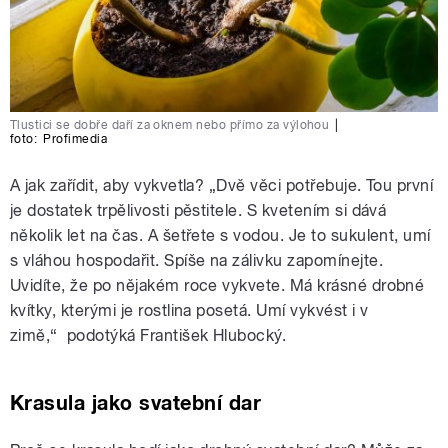
Tlustici se dobře daří za oknem nebo přímo za výlohou
|
foto:
Profimedia
A jak zařídit, aby vykvetla? „Dvě věci potřebuje. Tou první
je dostatek trpělivosti pěstitele. S kvetením si dává
několik let na čas. A šetřete s vodou. Je to sukulent, umí
s vláhou hospodařit. Spíše na zálivku zapomínejte.
Uvidíte, že po nějakém roce vykvete. Má krásné drobné
kvítky, kterými je rostlina posetá. Umí vykvést i v
zimě,“ podotýká František Hlubocký.
Krasula jako svatební dar