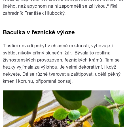
jiného, než abychom na ni zapomněli se zálivkou,“ říká
zahradník František Hlubocký.
Baculka v řeznické výloze
Tlustici nevadí pobyt v chladné místnosti, vyhovuje jí
světlo, nikoliv přímý sluneční žár. Bývala to rostlina
živnostenských provozoven, řeznických krámů. Tam se
hezky vyjímala za výlohou. Je velmi dekorativní, i když
nekvete. Dá se různě tvarovat a zaštipovat, udělá pěkný
kmen i korunu, připomíná bonsaj.