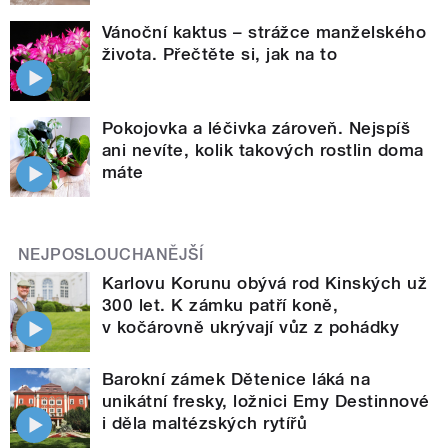
Vánoční kaktus – strážce manželského
života. Přečtěte si, jak na to
Pokojovka a léčivka zároveň. Nejspíš
ani nevíte, kolik takových rostlin doma
máte
NEJPOSLOUCHANĚJŠÍ
Karlovu Korunu obývá rod Kinských už
300 let. K zámku patří koně,
v kočárovně ukrývají vůz z pohádky
Barokní zámek Dětenice láká na
unikátní fresky, ložnici Emy Destinnové
i děla maltézských rytířů