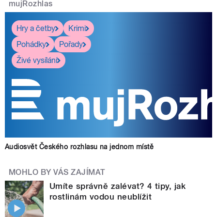
mujRozhlas
Hry a četby
Krimi
Pohádky
Pořady
Živé vysílání
Audiosvět Českého rozhlasu na jednom místě
MOHLO BY VÁS ZAJÍMAT
Umíte správně zalévat? 4 tipy, jak
rostlinám vodou neublížit