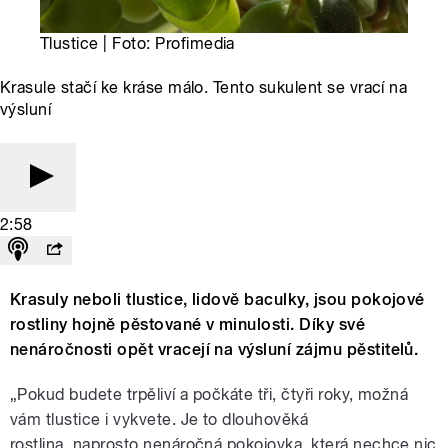
Tlustice | Foto: Profimedia
Krasule stačí ke kráse málo. Tento sukulent se vrací na
výsluní
2:58
Krasuly neboli tlustice, lidově baculky, jsou pokojové
rostliny hojně pěstované v minulosti. Díky své
nenáročnosti opět vracejí na výsluní zájmu pěstitelů.
„Pokud budete trpěliví a počkáte tři, čtyři roky, možná
vám tlustice i vykvete. Je to dlouhověká
rostlina, naprosto nenáročná pokojovka, která nechce nic