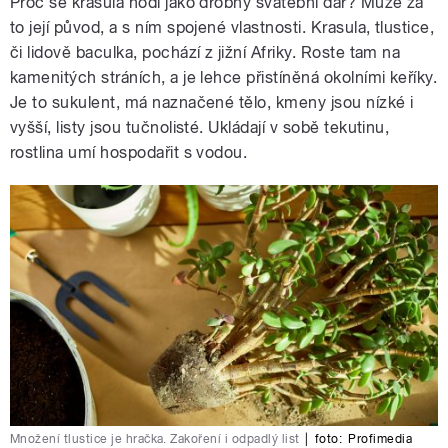
Proč se krasula hodí jako drobný svatební dar? Může za
to její původ, a s ním spojené vlastnosti. Krasula, tlustice,
či lidově baculka, pochází z jižní Afriky. Roste tam na
kamenitých stráních, a je lehce přistíněná okolními keříky.
Je to sukulent, má naznačené tělo, kmeny jsou nízké i
vyšší, listy jsou tučnolisté. Ukládají v sobě tekutinu,
rostlina umí hospodařit s vodou.
Množení tlustice je hračka. Zakoření i odpadlý list
|
foto:
Profimedia