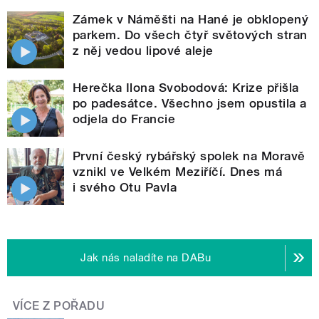
Zámek v Náměšti na Hané je obklopený
parkem. Do všech čtyř světových stran
z něj vedou lipové aleje
Herečka Ilona Svobodová: Krize přišla
po padesátce. Všechno jsem opustila a
odjela do Francie
První český rybářský spolek na Moravě
vznikl ve Velkém Meziříčí. Dnes má
i svého Otu Pavla
Jak nás naladíte na DABu
VÍCE Z POŘADU