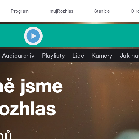
Program
mujRozhlas
Stanice
O r
Audioarchiv
Playlisty
Lidé
Kamery
Jak ná