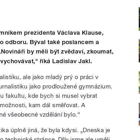
emníkem prezidenta Václava Klause,
ho odboru. Býval také poslancem a
Novináři by měli být zvědaví, zkoumat,
vychovávat,“ říká Ladislav Jakl.
listiku, ale jako mladý prý o práci v
žurnalistiku jako prodloužené gymnázium.
u fakultu, kde bych si musel vybrat
o možnosti, kam dál směřovat. A
ené všeobecné vzdělání bylo.“
tika úplně jiná, že byla kdysi. „Dneska je
po technické stránce. Dřív jsme ale uměli