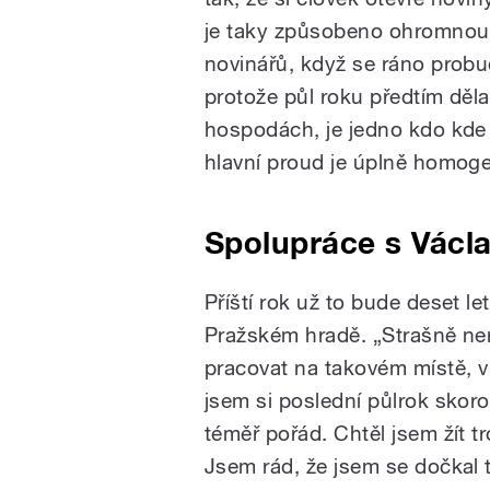
je taky způsobeno ohromnou f
novinářů, když se ráno probud
protože půl roku předtím dělal
hospodách, je jedno kdo kde 
hlavní proud je úplně homoge
Spolupráce s Vác
Příští rok už to bude deset le
Pražském hradě. „Strašně ner
pracovat na takovém místě, v 
jsem si poslední půlrok skoro 
téměř pořád. Chtěl jsem žít t
Jsem rád, že jsem se dočkal t