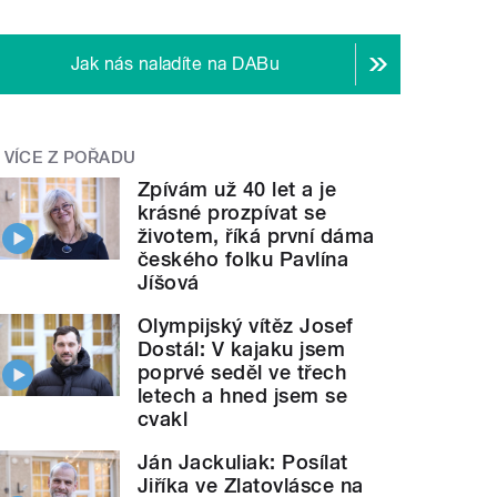
Jak nás naladíte na DABu
VÍCE Z POŘADU
Zpívám už 40 let a je
krásné prozpívat se
životem, říká první dáma
českého folku Pavlína
Jíšová
Olympijský vítěz Josef
Dostál: V kajaku jsem
poprvé seděl ve třech
letech a hned jsem se
cvakl
Ján Jackuliak: Posílat
Jiříka ve Zlatovlásce na