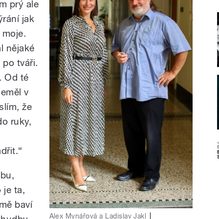
m prý ale
ýrání jak
i moje.
l nějaké
 po tváři.
y. Od té
neměl v
slím, že
do ruky,
řit.“
dbu,
 je ta,
 mě baví
Alex Mynářová a Ladislav Jakl
|
é hudby,