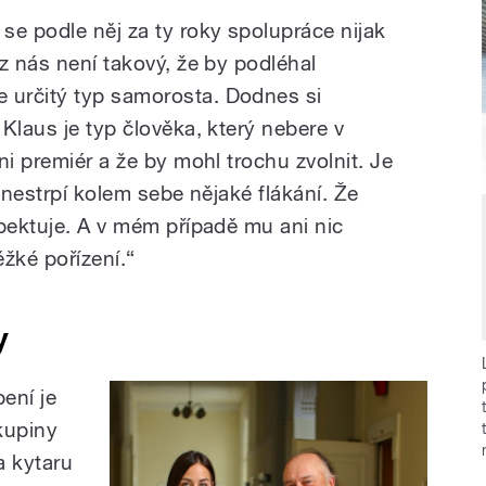
se podle něj za ty roky spolupráce nijak
z nás není takový, že by podléhal
určitý typ samorosta. Dodnes si
Klaus je typ člověka, který nebere v
ni premiér a že by mohl trochu zvolnit. Je
, nestrpí kolem sebe nějaké flákání. Že
spektuje. A v mém případě mu ani nic
žké pořízení.“
y
ení je
kupiny
a kytaru