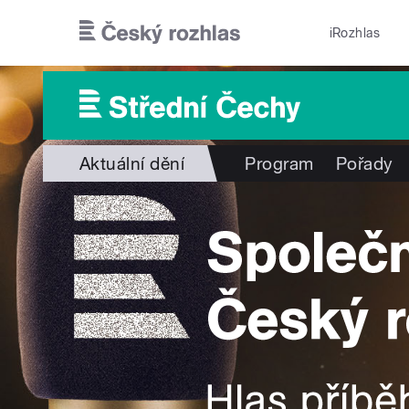
Přejít k hlavnímu obsahu
iRozhlas
Aktuální dění
Program
Pořady