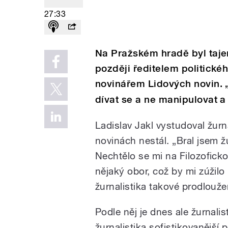
27:33
Na Pražském hradě byl taj
později ředitelem politické
novinářem Lidových novin. „
dívat se a ne manipulovat a 
Ladislav Jakl vystudoval žurna
novinách nestál. „Bral jsem 
Nechtělo se mi na Filozoficko
nějaký obor, což by mi zúžil
žurnalistika takové prodlouž
Podle něj je dnes ale žurnalis
žurnalistika sofistikovanější 