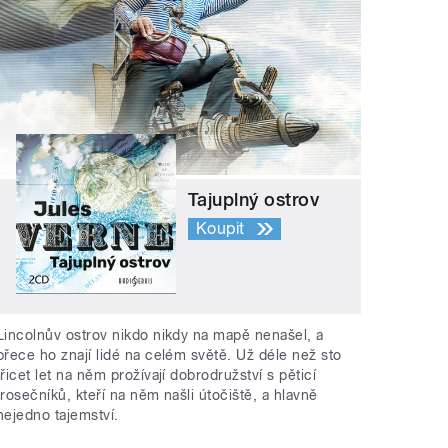
Tajuplný ostrov
Koupit
Lincolnův ostrov nikdo nikdy na mapě nenašel, a
přece ho znají lidé na celém světě. Už déle než sto
třicet let na něm prožívají dobrodružství s pěticí
trosečníků, kteří na něm našli útočiště, a hlavně
nejedno tajemství.