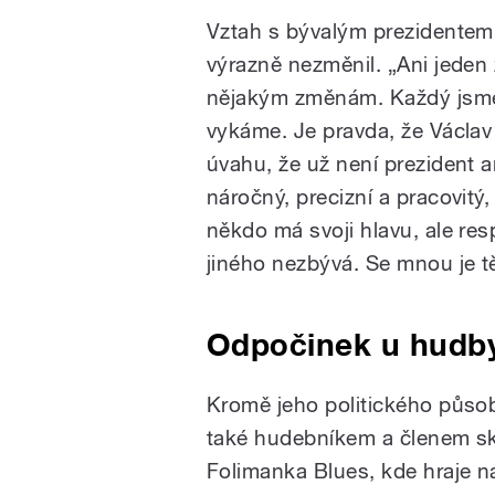
Vztah s bývalým prezidentem 
výrazně nezměnil. „Ani jeden 
nějakým změnám. Každý jsme 
vykáme. Je pravda, že Václav 
úvahu, že už není prezident a
náročný, precizní a pracovitý
někdo má svoji hlavu, ale re
jiného nezbývá. Se mnou je tě
Odpočinek u hudb
Kromě jeho politického působ
také hudebníkem a členem s
Folimanka Blues, kde hraje n