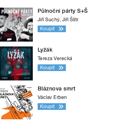
Půlnoční párty S+Š
Jiří Suchý, Jiří Šlitr
Koupit
Lyžák
Tereza Verecká
Koupit
Bláznova smrt
Václav Erben
Koupit