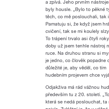
a zpívá. Jeho prvním nástroje
byly housle. „Bylo to pěkné t
těch, co mě poslouchali, tak 
Pamatuju si, že když jsem hrá
cvičení, tak se mi koulely slzy
To trápení trvalo asi čtyři rok
doby už jsem tenhle nástroj 
ruce. Na druhou stranu si my
je jedno, co člověk popadne 
důležité je, aby věděl, co tím
hudebním projevem chce vyjád
Odjakživa má rád vážnou hu
především tu z 20. století. „To
která se nedá poslouchat, ta
nejvíc. Zvláštní je, že u vážn