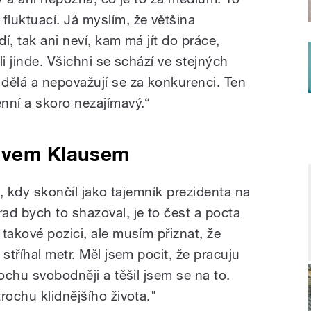
luktuací. Já myslím, že většina
í, tak ani neví, kam má jít do práce,
i jinde. Všichni se schází ve stejných
dělá a nepovažují se za konkurenci. Ten
nní a skoro nezajímavý.“
lavem Klausem
t, kdy skončil jako tajemník prezidenta na
ad bych to shazoval, je to čest a pocta
takové pozici, ale musím přiznat, že
stříhal metr. Měl jsem pocit, že pracuju
rochu svobodněji a těšil jsem se na to.
rochu klidnějšího života."