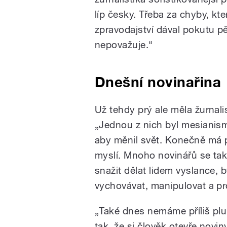
líp česky. Třeba za chyby, kt
zpravodajství dával pokutu p
nepovažuje.“
Dnešní novinařina
Už tehdy prý ale měla žurnal
„Jednou z nich byl mesianism
aby měnil svět. Konečně má pl
myslí. Mnoho novinářů se taky
snažit dělat lidem vyslance, 
vychovávat, manipulovat a pr
„Také dnes nemáme příliš plu
tak, že si člověk otevře novi