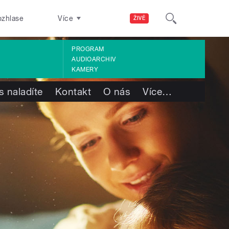
ozhlase
Více
ŽIVĚ
PROGRAM
AUDIOARCHIV
KAMERY
s naladíte
Kontakt
O nás
Více
…