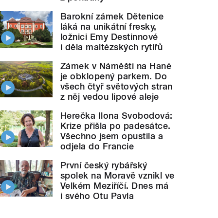
Barokní zámek Dětenice
láká na unikátní fresky,
ložnici Emy Destinnové
i děla maltézských rytířů
Zámek v Náměšti na Hané
je obklopený parkem. Do
všech čtyř světových stran
z něj vedou lipové aleje
Herečka Ilona Svobodová:
Krize přišla po padesátce.
Všechno jsem opustila a
odjela do Francie
První český rybářský
spolek na Moravě vznikl ve
Velkém Meziříčí. Dnes má
i svého Otu Pavla