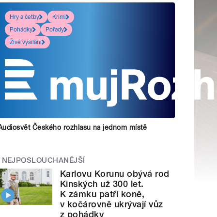
Hry a četby
Krimi
Pohádky
Pořady
Živé vysílání
Audiosvět Českého rozhlasu na jednom místě
NEJPOSLOUCHANĚJŠÍ
Karlovu Korunu obývá rod
Kinských už 300 let.
K zámku patří koně,
v kočárovně ukrývají vůz
z pohádky