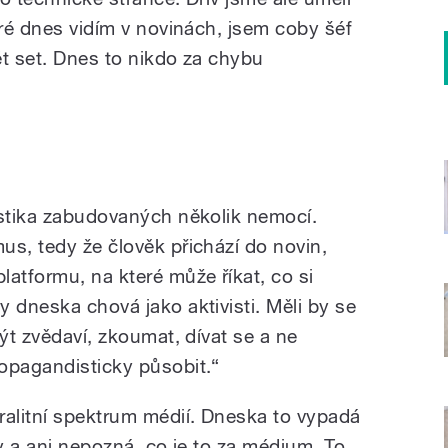
eré dnes vidím v novinách, jsem coby šéf
ět set. Dnes to nikdo za chybu
istika zabudovaných několik nemocí.
us, tedy že člověk přichází do novin,
atformu, na které může říkat, co si
 dneska chová jako aktivisti. Měli by se
být zvědaví, zkoumat, dívat se a ne
opagandisticky působit.“
ralitní spektrum médií. Dneska to vypadá
ny a ani nepozná, co je to za médium. To