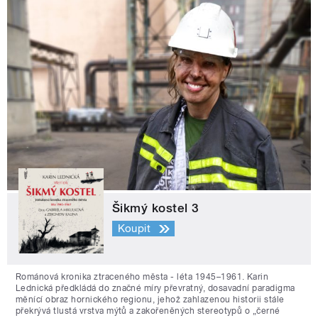
Šikmý kostel 3
Koupit
Románová kronika ztraceného města - léta 1945–1961. Karin
Lednická předkládá do značné míry převratný, dosavadní paradigma
měnící obraz hornického regionu, jehož zahlazenou historii stále
překrývá tlustá vrstva mýtů a zakořeněných stereotypů o „černé