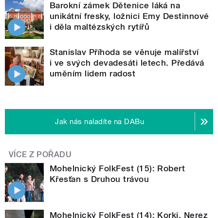
Barokní zámek Dětenice láká na
unikátní fresky, ložnici Emy Destinnové
i děla maltézských rytířů
Stanislav Příhoda se věnuje malířství
i ve svých devadesáti letech. Předává
uměním lidem radost
Jak nás naladíte na DABu
VÍCE Z POŘADU
Mohelnický FolkFest (15): Robert
Křesťan s Druhou trávou
Mohelnický FolkFest (14): Korki, Nerez