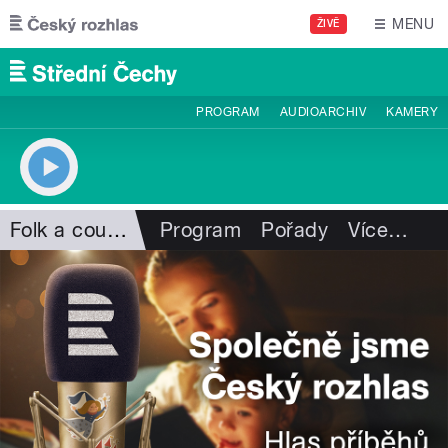
Přejít k hlavnímu obsahu
MENU
ŽIVĚ
PROGRAM
AUDIOARCHIV
KAMERY
Folk a country
Program
Pořady
Více
…